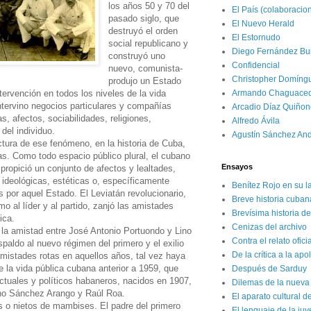
los años 50 y 70 del
El País (colaboracio
pasado siglo, que
El Nuevo Herald
destruyó el orden
El Estornudo
social republicano y
Diego Fernández Bui
construyó uno
Confidencial
nuevo, comunista-
Christopher Domíng
produjo un Estado
ervención en todos los niveles de la vida
Armando Chaguace
ntervino negocios particulares y compañías
Arcadio Díaz Quiñon
as, afectos, sociabilidades, religiones,
Alfredo Ávila
del individuo.
Agustín Sánchez An
ctura de ese fenómeno, en la historia de Cuba,
cas. Como todo espacio público plural, el cubano
Ensayos
 propició un conjunto de afectos y lealtades,
ideológicas, estéticas o, específicamente
Benítez Rojo en su l
s por aquel Estado. El Leviatán revolucionario,
Breve historia cuban
o al líder y al partido, zanjó las amistades
Brevísima historia d
ica.
Cenizas del archivo
la amistad entre José Antonio Portuondo y Lino
Contra el relato ofici
paldo al nuevo régimen del primero y el exilio
De la crítica a la apo
amistades rotas en aquellos años, tal vez haya
 la vida pública cubana anterior a 1959, que
Después de Sarduy
ectuales y políticos habaneros, nacidos en 1907,
Dilemas de la nueva 
ano Sánchez Arango y Raúl Roa.
El aparato cultural d
 o nietos de mambises. El padre del primero
El lenguaje de la ju