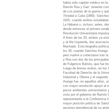
había sido capitán médico en la 
Ramón Roa y Garí, teniente coro
de
Los poetas de la guerra
y aut
Trinidad a Cuba
(1890). Sánchez
1925, cuando ambos estudiaban 
La Habana o, incluso, antes, de
desde entonces el primero estab
Revolución Universitaria impulsa
A fines de los 20, ambos ya están
y al Ala Izquierda, dos asociaci
Machado. Esta biografía política
los 30, cuando Sánchez Arango i
pero vuelve a conectarse tras 
y Roa son dos de los principales
de Fulgencio Batista, que fue br
Luego de breves exilios, en los 
Facultad de Derecho de la Unive
Industrial y Obrera y el segundo
Arango fue, en aquellos años, un
con mayor resolución apoyó al e
pocos ambientes universitarios 
visto por el gobierno de Ramón 
representante a la Conferencia I
mayor posición política de Sánch
ascenso presidencial de su amig