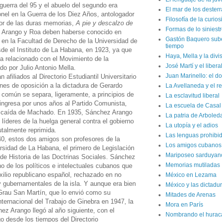
guerra del 95 y el abuelo del segundo era
El mar de los dester
nel en la Guerra de los Diez Años, antologador
Filosofía de la curio
or de las duras memorias,
A pie y descalzo de
Formas de lo siniest
 Arango y Roa deben haberse conocido en
Gastón Baquero sube 
en la Facultad de Derecho de la Universidad de
tiempo
sde el Instituto de La Habana, en 1923, ya que
Haya, Mella y la divi
a relacionado con el Movimiento de la
José Martí y el liber
do por Julio Antonio Mella.
Juan Marinello: el do
 afiliados al Directorio Estudiantil Universitario
ones de oposición a la dictadura de Gerardo
La Avellaneda y el r
 común se separa, ligeramente, a principios de
La esclavitud liberal
ngresa por unos años al Partido Comunista,
La escuela de Casal
la caída de Machado. En 1935, Sánchez Arango
La patria de Arboled
 líderes de la huelga general contra el gobierno
La utopía y el adios
utalmente reprimida.
Las lenguas prohibi
40, estos dos amigos son profesores de la
Los amigos cubanos d
rsidad de La Habana, el primero de Legislación
Mariposeo sarduyan
 de Historia de las Doctrinas Sociales. Sánchez
Memorias mutiladas
o de los políticos e intelectuales cubanos que
xilio republicano español, rechazado en no
México en Lezama
y gubernamentales de la isla. Y aunque era bien
México y las dictadur
Grau San Martín, que lo envió como su
Mitades de Arenas
nternacional del Trabajo de Ginebra en 1947, la
Mora en París
ez Arango llegó al año siguiente, con el
Nombrando el hurac
o desde los tiempos del Directorio