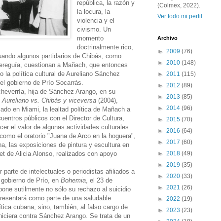
república, la razón y
(Colmex, 2022).
la locura, la
Ver todo mi perfil
violencia y el
civismo. Un
momento
Archivo
doctrinalmente rico,
►
2009
(76)
cuando algunos partidarios de Chibás, como
►
2010
(148)
ereguía, cuestionan a Mañach, que entonces
o la política cultural de Aureliano Sánchez
►
2011
(115)
el gobierno de Prío Socarrás.
►
2012
(89)
everría, hija de Sánchez Arango, en su
►
2013
(85)
a. Aureliano vs. Chibás y viceversa
(2004),
►
2014
(96)
ado en Miami, la lealtad política de Mañach a
entros públicos con el Director de Cultura,
►
2015
(70)
er el valor de algunas actividades culturales
►
2016
(64)
 como el oratorio "Juana de Arco en la hoguera",
►
2017
(60)
na, las exposiciones de pintura y escultura en
et de Alicia Alonso, realizados con apoyo
►
2018
(49)
►
2019
(35)
 parte de intelectuales o periodistas afiliados a
►
2020
(33)
l gobierno de Prío, en
Bohemia
, el 23 de
►
2021
(26)
ne sutilmente no sólo su rechazo al suicidio
presentará como parte de una saludable
►
2022
(19)
ítica cubana, sino, también, al falso cargo de
►
2023
(23)
 hiciera contra Sánchez Arango. Se trata de un