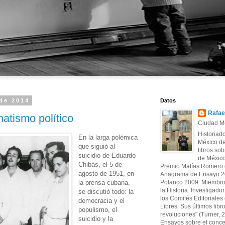
 de 2014
Datos
Rafae
atismo político
Ciudad Mé
Historiad
En la larga polémica
México de
que siguió al
libros sob
suicidio de Eduardo
de México
Chibás, el 5 de
Premio Matías Romero d
agosto de 1951, en
Anagrama de Ensayo 20
la prensa cubana,
Polanco 2009. Miembro
la Historia. Investigado
se discutió todo: la
los Comités Editoriales d
democracia y el
Libres. Sus últimos libr
populismo, el
revoluciones" (Turner, 
suicidio y la
Ensayos sobre el conce