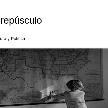
crepúsculo
tura y Política