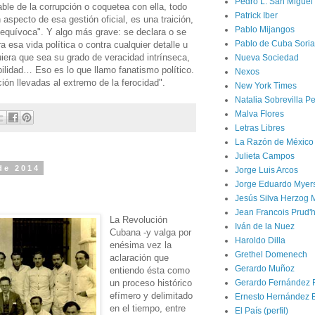
Pedro L. San Miguel
ble de la corrupción o coquetea con ella, todo
Patrick Iber
 aspecto de esa gestión oficial, es una traición,
Pablo Mijangos
 equívoca". Y algo más grave: se declara o se
Pablo de Cuba Soria
 esa vida política o contra cualquier detalle u
uiera que sea su grado de veracidad intrínseca,
Nueva Sociedad
ilidad… Eso es lo que llamo fanatismo político.
Nexos
ción llevadas al extremo de la ferocidad".
New York Times
Natalia Sobrevilla P
Malva Flores
Letras Libres
La Razón de México
Julieta Campos
de 2014
Jorge Luis Arcos
Jorge Eduardo Myer
Jesús Silva Herzog 
Jean Francois Prud
La Revolución
Iván de la Nuez
Cubana -y valga por
Haroldo Dilla
enésima vez la
Grethel Domenech
aclaración que
Gerardo Muñoz
entiendo ésta como
un proceso histórico
Gerardo Fernández 
efímero y delimitado
Ernesto Hernández 
en el tiempo, entre
El País (perfil)