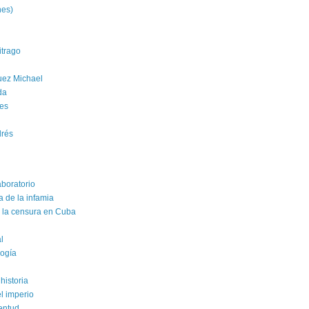
nes)
trago
uez Michael
da
es
drés
aboratorio
a de la infamia
e la censura en Cuba
al
logía
historia
el imperio
ventud