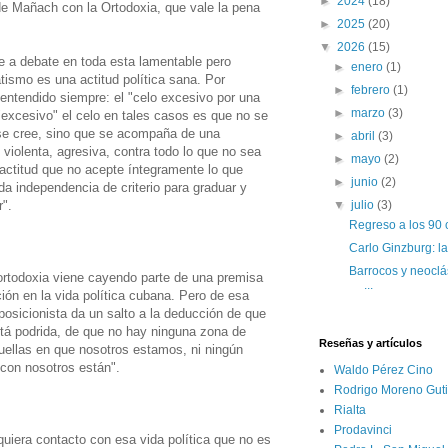
►
2024
(18)
 Mañach con la Ortodoxia, que vale la pena
►
2025
(20)
▼
2026
(15)
te a debate en toda esta lamentable pero
►
enero
(1)
atismo es una actitud política sana. Por
►
febrero
(1)
 entendido siempre: el "celo excesivo por una
►
marzo
(3)
 "excesivo" el celo en tales casos es que no se
e se cree, sino que se acompaña de una
►
abril
(3)
 violenta, agresiva, contra todo lo que no sea
►
mayo
(2)
 actitud que no acepte íntegramente lo que
►
junio
(2)
a independencia de criterio para graduar y
r".
▼
julio
(3)
Regreso a los 90 
Carlo Ginzburg: la
Barrocos y neoclás
 ortodoxia viene cayendo parte de una premisa
...
ión en la vida política cubana. Pero de esa
posicionista da un salto a la deducción de que
stá podrida, de que no hay ninguna zona de
Reseñas y artículos
uellas en que nosotros estamos, ni ningún
 con nosotros están".
Waldo Pérez Cino
Rodrigo Moreno Guti
Rialta
Prodavinci
iquiera contacto con esa vida política que no es