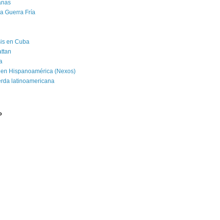
banas
la Guerra Fría
isis en Cuba
attan
a
 en Hispanoamérica (Nexos)
erda latinoamericana
o