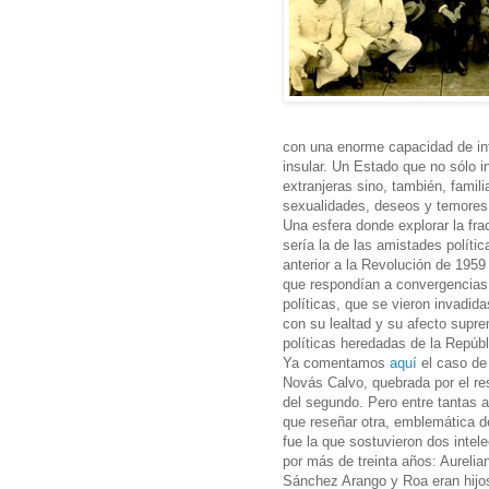
con una enorme capacidad de int
insular. Un Estado que no sólo i
extranjeras sino, también, famili
sexualidades, deseos y temores 
Una esfera donde explorar la fra
sería la de las amistades políti
anterior a la Revolución de 1959
que respondían a convergencias 
políticas, que se vieron invadida
con su lealtad y su afecto suprem
políticas heredadas de la Repúbl
Ya comentamos
aquí
el caso de 
Novás Calvo, quebrada por el res
del segundo. Pero entre tantas 
que reseñar otra, emblemática de
fue la que sostuvieron dos intel
por más de treinta años: Aureli
Sánchez Arango y Roa eran hijos