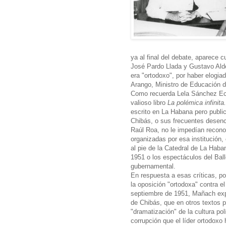
ya al final del debate, aparece 
José Pardo Llada y Gustavo Ald
era "ortodoxo", por haber elogiad
Arango, Ministro de Educación d
Como recuerda Lela Sánchez Ech
valioso libro
La polémica infinit
escrito en La Habana pero public
Chibás, o sus frecuentes desencu
Raúl Roa, no le impedían reconoc
organizadas por esa institución,
al pie de la Catedral de La Haba
1951 o los espectáculos del Ball
gubernamental.
En respuesta a esas críticas, por
la oposición "ortodoxa" contra e
septiembre de 1951, Mañach expo
de Chibás, que en otros textos 
"dramatización" de la cultura pol
corrupción que el líder ortodoxo