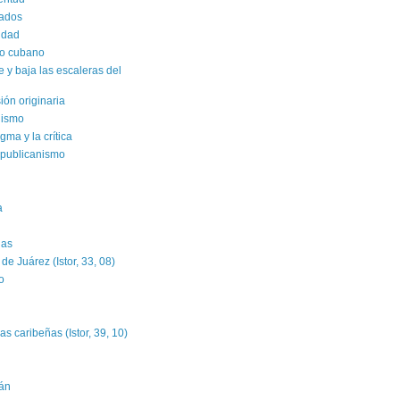
rados
sidad
ro cubano
y baja las escaleras del
sión originaria
alismo
gma y la crítica
epublicanismo
a
das
e Juárez (Istor, 33, 08)
o
as caribeñas (Istor, 39, 10)
án