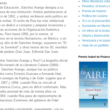
Otras literaturas cu
arrás.
Paradiso, el boom y 
 de Educación, Sánchez Arango designa a su
Poesía de imperio
ura de esa institución. Ambos pertenecieron al
Política de Lezama
o de 1952, y ambos recibieron asilo político en
exilian. El exilio de Roa fue más intelectual
Sí y no al psicoanál
 se dedicó a conspirar y preparar invasiones y
Socialistas en Manh
las acciones de la Organización Auténtica
Un ethos de la lectur
ista. Pero hasta 1958, por lo menos, el
Utopía y desencanto
mos en la revista
Humanismo
, en México, o en
Venezuela y la izqui
y afín al de Sánchez Arango, expuesto en "El
Viaje de un panfleto
a la Juventud" y otros textos de los 50, reunidos
 de piedras
(San Juan, Editorial San Juan,
Premio Isabel de Polanc
tre Sánchez Arango y Roa? La biografía oficial
Diccionario de la Literatura Cubana
(1984) -
 Sánchez Arango, aunque fue un político
critor como Ernesto Guevara o Armando Hart,
exergos de Kipling o de Gide- sugiere que el
e 1957 y 1958, cuando Roa se vinculó al
stencia Cívica, pero es difícil confirmarlo. Más
quella amistad de más de treinta años se
e 1959, cuando Roa pasa de representante de
laciones Exteriores del gobierno de Fidel
go estaba conspirando, nuevamente, con su