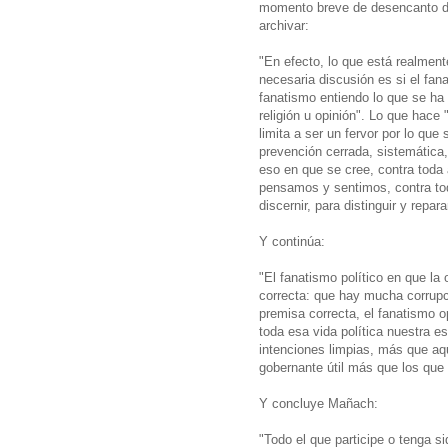
momento breve de desencanto de
archivar:
"En efecto, lo que está realmen
necesaria discusión es si el fan
fanatismo entiendo lo que se ha
religión u opinión". Lo que hace
limita a ser un fervor por lo qu
prevención cerrada, sistemática,
eso en que se cree, contra toda
pensamos y sentimos, contra tod
discernir, para distinguir y repara
Y continúa:
"El fanatismo político en que la
correcta: que hay mucha corrupc
premisa correcta, el fanatismo o
toda esa vida política nuestra e
intenciones limpias, más que aq
gobernante útil más que los que
Y concluye Mañach:
"Todo el que participe o tenga s