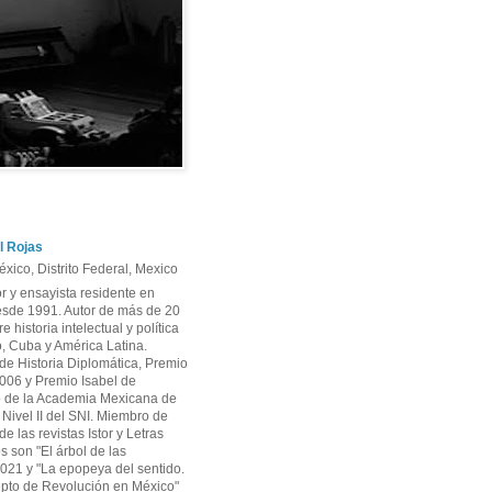
l Rojas
xico, Distrito Federal, Mexico
or y ensayista residente en
sde 1991. Autor de más de 20
re historia intelectual y política
, Cuba y América Latina.
e Historia Diplomática, Premio
06 y Premio Isabel de
 de la Academia Mexicana de
r Nivel II del SNI. Miembro de
e las revistas Istor y Letras
os son "El árbol de las
2021 y "La epopeya del sentido.
pto de Revolución en México"