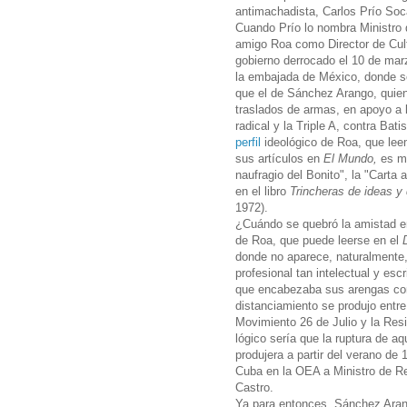
antimachadista, Carlos Prío Soc
Cuando Prío lo nombra Ministro
amigo Roa como Director de Cult
gobierno derrocado el 10 de marz
la embajada de México, donde se 
que el de Sánchez Arango, quien
traslados de armas, en apoyo a 
radical y la Triple A, contra Bat
perfil
ideológico de Roa, que lee
sus artículos en
El Mundo,
es mu
naufragio del Bonito", la "Carta 
en el libro
Trincheras de ideas y
1972).
¿Cuándo se quebró la amistad en
de Roa, que puede leerse en el
donde no aparece, naturalmente,
profesional tan intelectual y es
que encabezaba sus arengas con 
distanciamiento se produjo entr
Movimiento 26 de Julio y la Resi
lógico sería que la ruptura de a
produjera a partir del verano d
Cuba en la OEA a Ministro de Re
Castro.
Ya para entonces, Sánchez Aran