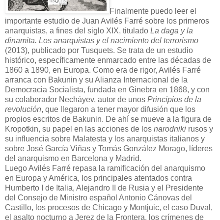
Finalmente puedo leer el
importante estudio de Juan Avilés Farré sobre los primeros
anarquistas, a fines del siglo XIX, titulado
La daga y la
dinamita. Los anarquistas y el nacimiento del terrorismo
(2013), publicado por Tusquets. Se trata de un estudio
histórico, específicamente enmarcado entre las décadas de
1860 a 1890, en Europa. Como era de rigor, Avilés Farré
arranca con Bakunin y su Alianza Internacional de la
Democracia Socialista, fundada en Ginebra en 1868, y con
su colaborador Necháyev, autor de unos
Principios de la
revolución
, que llegaron a tener mayor difusión que los
propios escritos de Bakunin. De ahí se mueve a la figura de
Kropotkin, su papel en las acciones de los
narodniki
rusos y
su influencia sobre Malatesta y los anarquistas italianos y
sobre José García Viñas y Tomás González Morago, líderes
del anarquismo en Barcelona y Madrid.
Luego Avilés Farré repasa la ramificación del anarquismo
en Europa y América, los principales atentados contra
Humberto I de Italia, Alejandro II de Rusia y el Presidente
del Consejo de Ministro español Antonio Cánovas del
Castillo, los procesos de Chicago y Montjuic, el caso Duval,
el asalto nocturno a Jerez de la Frontera, los crímenes de