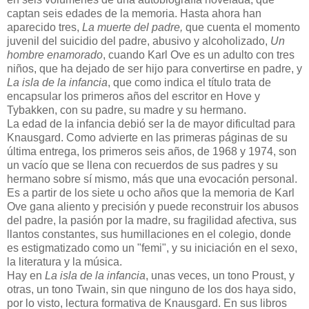
captan seis edades de la memoria. Hasta ahora han
aparecido tres,
La muerte del padre,
que cuenta el momento
juvenil del suicidio del padre, abusivo y alcoholizado,
Un
hombre enamorado
, cuando Karl Ove es un adulto con tres
niños, que ha dejado de ser hijo para convertirse en padre, y
La isla de la infancia
, que como indica el título trata de
encapsular los primeros años del escritor en Hove y
Tybakken, con su padre, su madre y su hermano.
La edad de la infancia debió ser la de mayor dificultad para
Knausgard. Como advierte en las primeras páginas de su
última entrega, los primeros seis años, de 1968 y 1974, son
un vacío que se llena con recuerdos de sus padres y su
hermano sobre sí mismo, más que una evocación personal.
Es a partir de los siete u ocho años que la memoria de Karl
Ove gana aliento y precisión y puede reconstruir los abusos
del padre, la pasión por la madre, su fragilidad afectiva, sus
llantos constantes, sus humillaciones en el colegio, donde
es estigmatizado como un "femi", y su iniciación en el sexo,
la literatura y la música.
Hay en
La isla de la infancia
, unas veces, un tono Proust, y
otras, un tono Twain, sin que ninguno de los dos haya sido,
por lo visto, lectura formativa de Knausgard. En sus libros