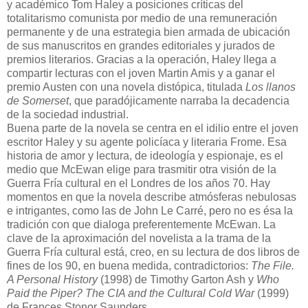
y académico Tom Haley a posiciones críticas del
totalitarismo comunista por medio de una remuneración
permanente y de una estrategia bien armada de ubicación
de sus manuscritos en grandes editoriales y jurados de
premios literarios. Gracias a la operación, Haley llega a
compartir lecturas con el joven Martin Amis y a ganar el
premio Austen con una novela distópica, titulada
Los llanos
de Somerset
, que paradójicamente narraba la decadencia
de la sociedad industrial.
Buena parte de la novela se centra en el idilio entre el joven
escritor Haley y su agente policíaca y literaria Frome. Esa
historia de amor y lectura, de ideología y espionaje, es el
medio que McEwan elige para trasmitir otra visión de la
Guerra Fría cultural en el Londres de los años 70. Hay
momentos en que la novela describe atmósferas nebulosas
e intrigantes, como las de John Le Carré, pero no es ésa la
tradición con que dialoga preferentemente McEwan. La
clave de la aproximación del novelista a la trama de la
Guerra Fría cultural está, creo, en su lectura de dos libros de
fines de los 90, en buena medida, contradictorios:
The File.
A Personal History
(1998) de Timothy Garton Ash y
Who
Paid the Piper? The CIA and the Cultural Cold War
(1999)
de Frances Stonor Saunders.