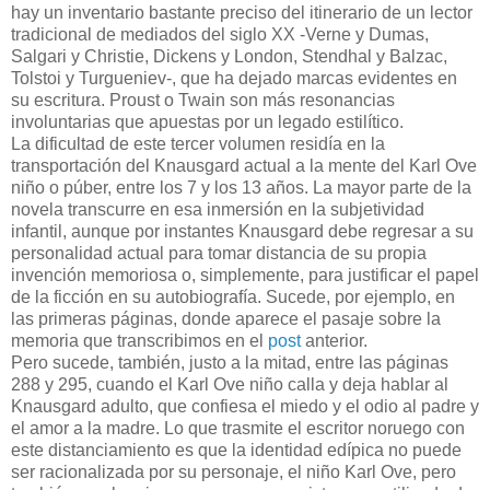
hay un inventario bastante preciso del itinerario de un lector
tradicional de mediados del siglo XX -Verne y Dumas,
Salgari y Christie, Dickens y London, Stendhal y Balzac,
Tolstoi y Turgueniev-, que ha dejado marcas evidentes en
su escritura. Proust o Twain son más resonancias
involuntarias que apuestas por un legado estilítico.
La dificultad de este tercer volumen residía en la
transportación del Knausgard actual a la mente del Karl Ove
niño o púber, entre los 7 y los 13 años. La mayor parte de la
novela transcurre en esa inmersión en la subjetividad
infantil, aunque por instantes Knausgard debe regresar a su
personalidad actual para tomar distancia de su propia
invención memoriosa o, simplemente, para justificar el papel
de la ficción en su autobiografía. Sucede, por ejemplo, en
las primeras páginas, donde aparece el pasaje sobre la
memoria que transcribimos en el
post
anterior.
Pero sucede, también, justo a la mitad, entre las páginas
288 y 295, cuando el Karl Ove niño calla y deja hablar al
Knausgard adulto, que confiesa el miedo y el odio al padre y
el amor a la madre. Lo que trasmite el escritor noruego con
este distanciamiento es que la identidad edípica no puede
ser racionalizada por su personaje, el niño Karl Ove, pero