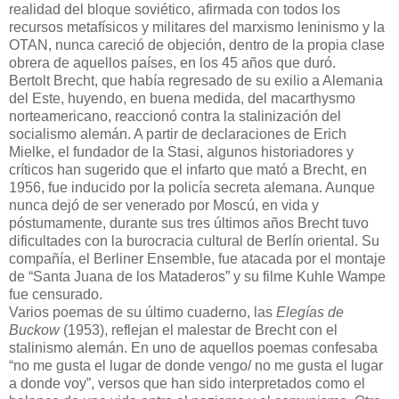
realidad del bloque soviético, afirmada con todos los
recursos metafísicos y militares del marxismo leninismo y la
OTAN, nunca careció de objeción, dentro de la propia clase
obrera de aquellos países, en los 45 años que duró.
Bertolt Brecht, que había regresado de su exilio a Alemania
del Este, huyendo, en buena medida, del macarthysmo
norteamericano, reaccionó contra la stalinización del
socialismo alemán. A partir de declaraciones de Erich
Mielke, el fundador de la Stasi, algunos historiadores y
críticos han sugerido que el infarto que mató a Brecht, en
1956, fue inducido por la policía secreta alemana. Aunque
nunca dejó de ser venerado por Moscú, en vida y
póstumamente, durante sus tres últimos años Brecht tuvo
dificultades con la burocracia cultural de Berlín oriental. Su
compañía, el Berliner Ensemble, fue atacada por el montaje
de “Santa Juana de los Mataderos” y su filme Kuhle Wampe
fue censurado.
Varios poemas de su último cuaderno, las
Elegías de
Buckow
(1953), reflejan el malestar de Brecht con el
stalinismo alemán. En uno de aquellos poemas confesaba
“no me gusta el lugar de donde vengo/ no me gusta el lugar
a donde voy”, versos que han sido interpretados como el