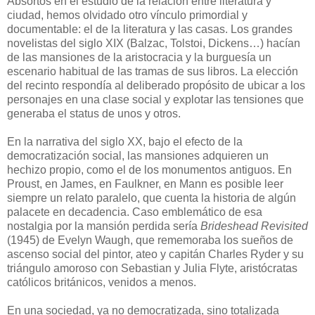
Absortos en el estudio de la relación entre literatura y
ciudad, hemos olvidado otro vínculo primordial y
documentable: el de la literatura y las casas. Los grandes
novelistas del siglo XIX (Balzac, Tolstoi, Dickens…) hacían
de las mansiones de la aristocracia y la burguesía un
escenario habitual de las tramas de sus libros. La elección
del recinto respondía al deliberado propósito de ubicar a los
personajes en una clase social y explotar las tensiones que
generaba el status de unos y otros.
En la narrativa del siglo XX, bajo el efecto de la
democratización social, las mansiones adquieren un
hechizo propio, como el de los monumentos antiguos. En
Proust, en James, en Faulkner, en Mann es posible leer
siempre un relato paralelo, que cuenta la historia de algún
palacete en decadencia. Caso emblemático de esa
nostalgia por la mansión perdida sería
Brideshead Revisited
(1945) de Evelyn Waugh, que rememoraba los sueños de
ascenso social del pintor, ateo y capitán Charles Ryder y su
triángulo amoroso con Sebastian y Julia Flyte, aristócratas
católicos británicos, venidos a menos.
En una sociedad, ya no democratizada, sino totalizada