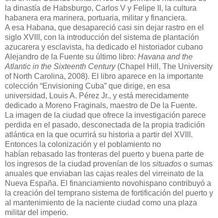
la dinastía de Habsburgo, Carlos V y Felipe II, la cultura
habanera era marinera, portuaria, militar y financiera.
A esa Habana, que desapareció casi sin dejar rastro en el
siglo XVIII, con la introducción del sistema de plantación
azucarera y esclavista, ha dedicado el historiador cubano
Alejandro de la Fuente su último libro:
Havana and the
Atlantic in the Sixteenth Century
(Chapel Hill, The University
of North Carolina, 2008). El libro aparece en la importante
colección “Envisioning Cuba” que dirige, en esa
universidad, Louis A. Pérez Jr., y está merecidamente
dedicado a Moreno Fraginals, maestro de De la Fuente.
La imagen de la ciudad que ofrece la investigación parece
perdida en el pasado, desconectada de la propia tradición
atlántica en la que ocurrirá su historia a partir del XVIII.
Entonces la colonización y el poblamiento no
habían rebasado las fronteras del puerto y buena parte de
los ingresos de la ciudad provenían de los
situados
o sumas
anuales que enviaban las cajas reales del virreinato de la
Nueva España. El financiamiento novohispano contribuyó a
la creación del temprano sistema de fortificación del puerto y
al mantenimiento de la naciente ciudad como una plaza
militar del imperio.