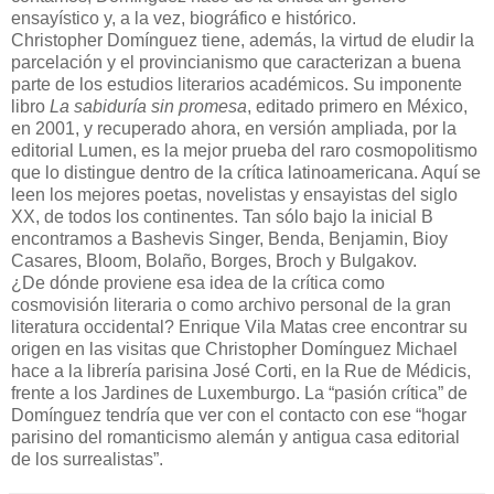
ensayístico y, a la vez, biográfico e histórico.
Christopher Domínguez tiene, además, la virtud de eludir la
parcelación y el provincianismo que caracterizan a buena
parte de los estudios literarios académicos. Su imponente
libro
La sabiduría sin promesa
, editado primero en México,
en 2001, y recuperado ahora, en versión ampliada, por la
editorial Lumen, es la mejor prueba del raro cosmopolitismo
que lo distingue dentro de la crítica latinoamericana. Aquí se
leen los mejores poetas, novelistas y ensayistas del siglo
XX, de todos los continentes. Tan sólo bajo la inicial B
encontramos a Bashevis Singer, Benda, Benjamin, Bioy
Casares, Bloom, Bolaño, Borges, Broch y Bulgakov.
¿De dónde proviene esa idea de la crítica como
cosmovisión literaria o como archivo personal de la gran
literatura occidental? Enrique Vila Matas cree encontrar su
origen en las visitas que Christopher Domínguez Michael
hace a la librería parisina José Corti, en la Rue de Médicis,
frente a los Jardines de Luxemburgo. La “pasión crítica” de
Domínguez tendría que ver con el contacto con ese “hogar
parisino del romanticismo alemán y antigua casa editorial
de los surrealistas”.