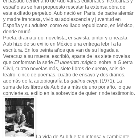
el pasado centenario de Aub varias editoriales mexicanas y
españolas se han propuesto rescatar la extensa obra de
este exiliado perpetuo. Aub nació en París, de padre alemán
y madre francesa, vivió su adolescencia y juventud en
España y su adultez, como exiliado republicano, en México,
donde murió.
Poeta, dramaturgo, novelista, ensayista, pintor y cineasta,
Aub hizo de su exilio en México una entrega febril a la
escritura. En los treinta años que van de su llegada a
Veracruz a su muerte, escribió, aparte de las siete novelas
que conforman la serie
El laberinto mágico
, sobre la Guerra
Civil, cuatro novelas más, siete libros de cuento, seis de
teatro, cinco de poemas, cuatro de ensayo y dos diarios,
además de la autobiografía
La
gallina ciega
(1971). La
suma de los libros de Aub da a más de uno por año, lo que
convierte su exilio en la sobrevida de quien rinde testimonio.
La vida de Aub fue tan intensa y cambiante –