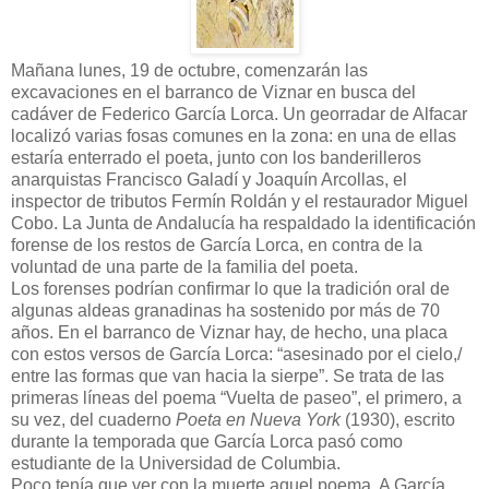
Mañana lunes, 19 de octubre, comenzarán las
excavaciones en el barranco de Viznar en busca del
cadáver de Federico García Lorca. Un georradar de Alfacar
localizó varias fosas comunes en la zona: en una de ellas
estaría enterrado el poeta, junto con los banderilleros
anarquistas Francisco Galadí y Joaquín Arcollas, el
inspector de tributos Fermín Roldán y el restaurador Miguel
Cobo. La Junta de Andalucía ha respaldado la identificación
forense de los restos de García Lorca, en contra de la
voluntad de una parte de la familia del poeta.
Los forenses podrían confirmar lo que la tradición oral de
algunas aldeas granadinas ha sostenido por más de 70
años. En el barranco de Viznar hay, de hecho, una placa
con estos versos de García Lorca: “asesinado por el cielo,/
entre las formas que van hacia la sierpe”. Se trata de las
primeras líneas del poema “Vuelta de paseo”, el primero, a
su vez, del cuaderno
Poeta en Nueva York
(1930), escrito
durante la temporada que García Lorca pasó como
estudiante de la Universidad de Columbia.
Poco tenía que ver con la muerte aquel poema. A García