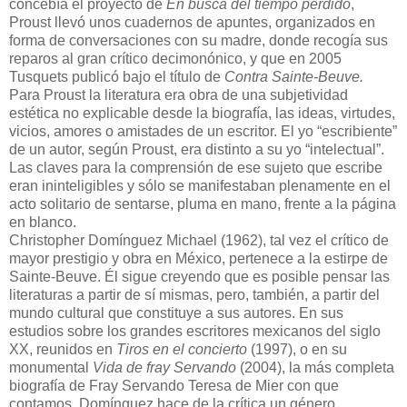
concebía el proyecto de
En busca del tiempo perdido
,
Proust llevó unos cuadernos de apuntes, organizados en
forma de conversaciones con su madre, donde recogía sus
reparos al gran crítico decimonónico, y que en 2005
Tusquets publicó bajo el título de
Contra Sainte-Beuve.
Para Proust la literatura era obra de una subjetividad
estética no explicable desde la biografía, las ideas, virtudes,
vicios, amores o amistades de un escritor. El yo “escribiente”
de un autor, según Proust, era distinto a su yo “intelectual”.
Las claves para la comprensión de ese sujeto que escribe
eran ininteligibles y sólo se manifestaban plenamente en el
acto solitario de sentarse, pluma en mano, frente a la página
en blanco.
Christopher Domínguez Michael (1962), tal vez el crítico de
mayor prestigio y obra en México, pertenece a la estirpe de
Sainte-Beuve. Él sigue creyendo que es posible pensar las
literaturas a partir de sí mismas, pero, también, a partir del
mundo cultural que constituye a sus autores. En sus
estudios sobre los grandes escritores mexicanos del siglo
XX, reunidos en
Tiros en el concierto
(1997), o en su
monumental
Vida de fray Servando
(2004), la más completa
biografía de Fray Servando Teresa de Mier con que
contamos, Domínguez hace de la crítica un género