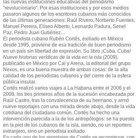
las nuevas instituciones educativas del periodismo
“revolucionario”. Por esas instituciones y por esos medios
pasaron algunos de los escritores cubanos más conocidos
de las últimas generaciones: Raúl Rivero, Norberto Fuentes,
Manuel Pereira, Eliseo Alberto, Leonardo Padura, Senel
Paz, Pedro Juan Gutiérrez…
El periodista cubano Rubén Cortés, exiliado en México
desde 1995, proviene de esa tradición de buen periodismo
en un país sin libertad de expresión. Su libro
¡Cuba, Cuba!
Nueve historias verídicas de la vida en la isla
(2009),
publicado en México por Cal y Arena, la editorial del grupo
Nexos, es una buena muestra de ambas cosas: de la alta
calidad de los periodistas cubanos y del cierre de la esfera
pública insular.
Cortés realizó varios viajes a La Habana entre el 2006 y el
2008, los tres primeros años de la sucesión encabezada por
Raúl Castro, tras la convalecencia de su hermano, y armó
nueve reportajes con una mirada desde abajo, desde la vida
cotidiana del ciudadano común. Cortés ha hecho una
intervención parecida a la de los antropólogos: se ha puesto
en la piel de los cubanos de la isla, siendo, no un reportero
extranjero, sino un periodista exiliado.
En cada uno de los reportajes de Cortés se reconstruye, con