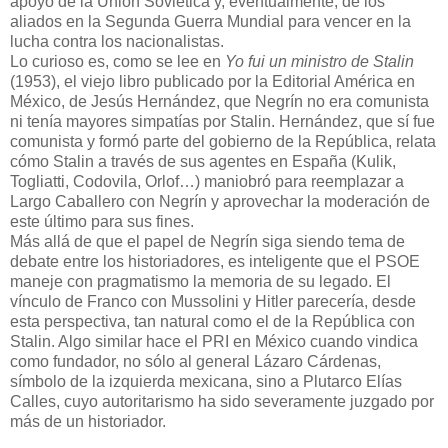
apoyo de la Unión Soviética y, eventualmente, de los
aliados en la Segunda Guerra Mundial para vencer en la
lucha contra los nacionalistas.
Lo curioso es, como se lee en
Yo fui un ministro de Stalin
(1953), el viejo libro publicado por la Editorial América en
México, de Jesús Hernández, que Negrín no era comunista
ni tenía mayores simpatías por Stalin. Hernández, que sí fue
comunista y formó parte del gobierno de la República, relata
cómo Stalin a través de sus agentes en España (Kulik,
Togliatti, Codovila, Orlof…) maniobró para reemplazar a
Largo Caballero con Negrín y aprovechar la moderación de
este último para sus fines.
Más allá de que el papel de Negrín siga siendo tema de
debate entre los historiadores, es inteligente que el PSOE
maneje con pragmatismo la memoria de su legado. El
vínculo de Franco con Mussolini y Hitler parecería, desde
esta perspectiva, tan natural como el de la República con
Stalin. Algo similar hace el PRI en México cuando vindica
como fundador, no sólo al general Lázaro Cárdenas,
símbolo de la izquierda mexicana, sino a Plutarco Elías
Calles, cuyo autoritarismo ha sido severamente juzgado por
más de un historiador.