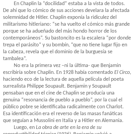
En Chaplin la “docilidad” estaba a la vista de todos.
De ahí que lo cómico de sus acciones develara la afectada
solemnidad de Hitler. Chaplin exponía la ridiculez del
militarismo hitleriano: “se ha vuelto el cómico más grande
porque se ha adueñado del más hondo horror de los
contemporáneos”. Su bastoncito es la escalera “por donde
trepa el parásito” y su bombín, “que no tiene lugar fijo en
la cabeza, revela que el dominio de la burguesía se
tambalea”.
No era la primera vez –ni la última- que Benjamin
escribiría sobre Chaplin. En 1928 había comentado
El Circo
,
haciendo eco de la lectura de aquella película del poeta
surrealista Philippe Soupault. Benjamin y Soupault
pensaban que en el cine de Chaplin se producía una
genuina “resonancia de pueblo a pueblo”, por la cual el
público pobre se identificaba radicalmente con Charlot.
Esa identificación era el reverso de las masas fanáticas
que seguían a Mussolini en Italia y a Hitler en Alemania.
Luego, en
La obra de arte en la era de su