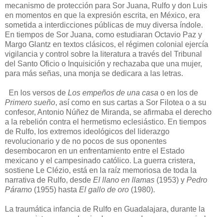
mecanismo de protección para Sor Juana, Rulfo y don Luis
en momentos en que la expresión escrita, en México, era
sometida a interdicciones públicas de muy diversa índole.
En tiempos de Sor Juana, como estudiaran Octavio Paz y
Margo Glantz en textos clásicos, el régimen colonial ejercía
vigilancia y control sobre la literatura a través del Tribunal
del Santo Oficio o Inquisición y rechazaba que una mujer,
para más señas, una monja se dedicara a las letras.
En los versos de
Los empeños de una casa
o en los de
Primero sueño
, así como en sus cartas a Sor Filotea o a su
confesor, Antonio Núñez de Miranda, se afirmaba el derecho
a la rebelión contra el hermetismo eclesiástico. En tiempos
de Rulfo, los extremos ideológicos del liderazgo
revolucionario y de no pocos de sus oponentes
desembocaron en un enfrentamiento entre el Estado
mexicano y el campesinado católico. La guerra cristera,
sostiene Le Clézio, está en la raíz memoriosa de toda la
narrativa de Rulfo, desde
El llano en llamas
(1953) y
Pedro
Páramo
(1955) hasta
El gallo de oro
(1980).
La traumática infancia de Rulfo en Guadalajara, durante la