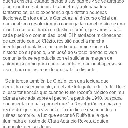
guerra cristera, cuando pierde a sus padres y se ve arrojado
a un mundo de abuelos, bisabuelos y antepasados
fantasmales, es la experiencia que detona aquellas
ficciones. En los de Luis González, el discurso oficial del
nacionalismo revolucionario comulgada con el relato de una
marcha nacional hacia un destino común, que arrastraba a
cada pueblo o comunidad local. El historiador michoacano,
de acuerdo con Le Clézio, resistió aquella marcha
ideológica triunfalista, por medio una inmersión en la
historia de su pueblo, San José de Gracia, donde la vida
comunitaria se reproducía con el suficiente margen de
autonomía como para que el acontecer nacional apenas se
escuchara en los ecos de una batalla distante.
Se interesa también Le Clézio, con una lectura que
derrocha discernimiento, en el arte fotográfico de Rulfo. Dice
el escritor francés que cuando Rulfo recorría México con “su
cámara terciada sobre el pecho”, a partir de 1940, buscaba
documentar un país para el que “la Revolución era más un
recuerdo” que una vivencia. En medio de ese mundo en
ruinas, sombrío, la luz que encontró Rulfo fue la que
iluminaba el rostro de Clara Aparicio Reyes, a quien
inmortalizó en sus fotos.