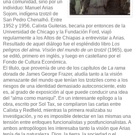
una comunidad, sino por un
individuo: Manuel Arias
Sojom, indígena tzotzil de
San Pedro Chenalhó. Entre
1952 y 1956, Calixta Guiteras, becaria por entonces de la
Universidad de Chicago y la Fundación Ford, viajó
regularmente a los Altos de Chiapas a entrevistar a Arias.
Resultado de aquel diálogo fue el espléndido libro
Los
peligros del alma. Visión del mundo de un tzotzil
(1965), que
se editó, primero en inglés, y luego en castellano por el
Fondo de Cultura Económica.
El título, que provenía de uno de los capítulos de
La rama
dorada
de James George Frazer, aludía tanto a la visión
amenazante del mundo que tenían los tzotziles como a los
riesgos de una identidad demasiado autoconsciente, esto
es, al grado de exposición al que puede conducir una idea
del “alma como maniquí”. En un interesante epílogo a la
obra, escrito por Sol Tax, se compilaron las cartas entre
Calixta y Redfield, mientras la primera realizaba su
investigación, y no es imposible detectar en las mismas una
tensión entre enfoques funcionalistas y postfuncionalistas. A
ambos antropólogos les interesaba tanto la visión que Arias
tenía de la naturaleza, Dios, la tierra, la sociedad o el