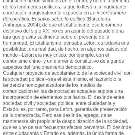
colocación de los símbolos en el centro, y no en la periferia
de los fenómenos políticos, la que lo llevó a la inquietante
conclusión, magistralmente expuesta en
La incertidumbre
democrática. Ensayos sobre lo político
(Barcelona,
Anthropos, 2004), de que el totalitarismo, ese fenómeno
distintivo del siglo XX, no es un asunto del pasado o una
tara que gravita sutilmente sobre el presente de la
humanidad. El totalitarismo, pensaba Lefort, es todavía una
posibilidad, una realidad, de hecho, en algunos países del
mundo –Lefort era muy crítico, por ejemplo, con el
comunismo chino- y un elemento constitutivo de algunos
aspectos del funcionamiento democrático.
Cualquier proyecto de acoplamiento de la sociedad civil con
la sociedad política –sea el estalinismo, el nazismo o la
tendencia homogeneizadora de los medios de
comunicación en las democracias actuales- supone una
incorporación de elementos totalitarios. El deslinde entre
sociedad civil y sociedad política, entre ciudadanía y
Estado, es, por tanto, para Lefort, garantía de preservación
de la democracia. Pero ese deslinde, agrega, debe
mantenerse sin propiciar la despolitización de la sociedad,
que es uno de sus frecuentes efectos perversos. El deslinde
entre ciudadanía y Estado es, además, la única forma de