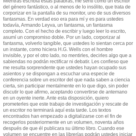
Mientras escribía estas palabras, me sentí como un escritor
del género fantástico, o al menos de lo insólito, que trata de
corporizar en la pantalla de su monitor, uno de sus diversos
fantasmas. En verdad eso era para mí y es para ustedes
todavía, Armando Leyva, un fantasma, un fantasma
completo. Con el hecho de escribir y luego leer lo escrito,
asumí un compromiso doble. Por un lado, corporizar al
fantasma, volverlo tangible, que ustedes lo sientan cerca por
un instante, como hiciera H.G. Wells con el hombre
invisible, y por el otro lado, no mentirles, decirles algo que a
sabiendas no podrán rectificar ni debatir. Les confieso que
me resulta sorprendente que ustedes hayan ocupado sus
asientos y se dispongan a escuchar una especie de
conferencia sobre un escritor del que nada saben a ciencia
cierta, sin participar mentalmente en lo que digo, sin poder
discutir lo que afirmo, aceptando convertirse de antemano
en un oyente inerte. Ante esta disposición, quiero
prometerles que este trabajo de investigación y rescate de
un escritor no terminará aquí esta tarde. Los textos
encontrados han empezado a digitalizarse con el fin de
recogerlos posteriormente en un volumen, noventa años
después de que él publicara su último libro. Cuando ese
volumen se encuentre en las librerías podrán ustedes iniciar