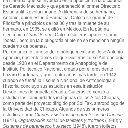
La Habana, que se involucró en la oposición a la dictadura
de Gerardo Machado y que perteneció al primer Directorio
Estudiantil Revolucionario. A diferencia de su hermano,
Antonio, quien estudió Farmacia, Calixta se graduó de
Filosofía a principios de los 30 y tras la muerte de su
hermano, en 1935, se exilió en México. En la página
electrónica
Cubaliteraria
, Calixta Guiteras aparece como
“poeta”, pero en la bibliografía al pie no se menciona ningún
cuaderno de poemas.
Por un artículo curioso del etnólogo mexicano José Antonio
Aparicio, nos enteramos de que Guiteras cursó Antropología
desde 1938 en el Departamento de Antropología del
Instituto Politécnico Nacional, creado por el presidente
Lázaro Cárdenas, y que cuatro años más tarde, en 1942,
cuando se fundó la Escuela Nacional de Antropología e
Historia, concluyó sus estudios en esta institución.
Desde fines de aquella década, Guiteras comenzó a
estudiar las comunidades indígenas de los Altos Chiapas,
como parte del proyecto dirigido por Sol Tax, antropólogo de
la Universidad de Chicago. Algunos de sus primeros
estudios, como
Clanes y sistema de parentesco de Cancuc
(1947),
Organización social de tzeltales y tzotziles
(1948) y
Sistemas de parentesco huastec
o (1948), fueron folletos