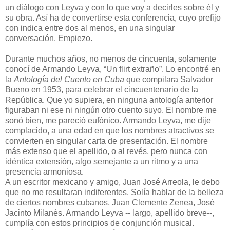
un diálogo con Leyva y con lo que voy a decirles sobre él y
su obra. Así ha de convertirse esta conferencia, cuyo prefijo
con indica entre dos al menos, en una singular
conversación. Empiezo.
Durante muchos años, no menos de cincuenta, solamente
conocí de Armando Leyva, “Un flirt extraño”. Lo encontré en
la
Antología del Cuento en Cuba
que compilara Salvador
Bueno en 1953, para celebrar el cincuentenario de la
República. Que yo supiera, en ninguna antología anterior
figuraban ni ese ni ningún otro cuento suyo. El nombre me
sonó bien, me pareció eufónico. Armando Leyva, me dije
complacido, a una edad en que los nombres atractivos se
convierten en singular carta de presentación. El nombre
más extenso que el apellido, o al revés, pero nunca con
idéntica extensión, algo semejante a un ritmo y a una
presencia armoniosa.
A un escritor mexicano y amigo, Juan José Arreola, le debo
que no me resultaran indiferentes. Solía hablar de la belleza
de ciertos nombres cubanos, Juan Clemente Zenea, José
Jacinto Milanés. Armando Leyva -- largo, apellido breve--,
cumplía con estos principios de conjunción musical.