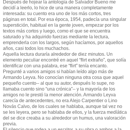
Después de hojear la antología de Salvador Bueno me
decidí a leerlo, lo hice de una manera completamente
interesada: su cuento era uno de los más cortos, tres
páginas en total. Por esa época, 1954, padecía una singular
superstición, habitual en la gente joven, empezar por los
textos más cortos y luego, como el que se encuentra
saturado y ha adquirido fuerzas mediante la lectura,
emprenderla con los largos, según hacíamos, por aquellos
años, casi todos los muchachos.
Aquella lectura duraría alrededor de diez minutos. Un
elemento peculiar encontré en aquel “flirt extraño”, que solía
identificar con una palabra, ese “flirt” tenía encanto.
Pregunté a varios amigos si habían leído algo más de
Armando Leyva. No conocían ninguna otra cosa que aquel
pequeño cuento-- al que su autor, después lo supe, no
llamaba cuento sino “una crónica”-- y la mayoría de los
amigos no le prestó la menor atención. Armando Leyva
carecía de antecedentes, no era Alejo Carpentier o Lino
Novás Calvo, de los cuales se hablaba, aunque tal vez no
se les leyera, pero se hablaba de ellos, y la fuerza medíática
del se dice creaba a su alrededor un humus, una valoración
previa.
El silencio que rodea a un escritor, a su obra o ambos a la