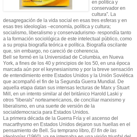
en política y
conservador en
cultura”. La
desagregación de la vida social en esas tres esferas y en
esas tres ideologías –economía, política y cultura;
socialismo, liberalismo y conservadurismo- respondía tanto
a la formación sociológica de este intelectual público, como
a su propia biografía teórica e política. Biografía oscilante
que, sin embargo, no careció de coherencia.
Bell se formó en la Universidad de Columbia, en Nueva
York, a fines de los 40 y principios de los 50, en una época
marcada aún por el keynesianismo y por la breve sensación
de entendimiento entre Estados Unidos y la Unión Soviética
que acompañó el fin de la Segunda Guerra Mundial. De
aquella etapa datan sus intensas lecturas de Marx y Stuart
Mill, en un intento similar al del británico Harold Laski y
otros “liberals” norteamericanos, de conciliar marxismo y
liberalismo, en una suerte de versión de la
socialdemocracia para Estados Unidos.
La primera década de la Guerra Fría y el ascenso del
macarthysmo en Estados Unidos dejaron sus huellas en el
pensamiento de Bell. Su temprano libro,
El fin de las
ideologías
(1960), ya se internaba en una visión triunfal del