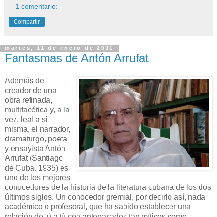
1 comentario:
Compartir
martes, 11 de enero de 2011
Fantasmas de Antón Arrufat
Además de
creador de una
obra refinada,
multifacética y, a la
vez, leal a sí
misma, el narrador,
dramaturgo, poeta
y ensayista Antón
Arrufat (Santiago
de Cuba, 1935) es
uno de los mejores
conocedores de la historia de la literatura cubana de los dos
últimos siglos. Un conocedor gremial, por decirlo así, nada
académico o profesoral, que ha sabido establecer una
relación de tú a tú con antepasados tan míticos como