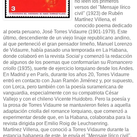
no leen los primeros
versos del "Mensaje lírico
civil" (1923) de Rubén
Martínez Villena, el
conocido poema dedicado
al poeta peruano, José Torres Vidaurre (1901-1979). Este
último, descendiente de un viejo linaje republicano andino,
al que perteneció el gran pensador limeño, Manuel Lorenzo
de Vidaurre, había pasado una temporada en La Habana,
donde colaboró en la revista
Social
y comenzó la redacción
de algunos de los poemas que conformarían su
Romancero
criollo
(1935), suerte de ejercicio lorquiano desde los Andes.
En Madrid y en París, durante los años 20, Torres Vidaurre
entró en contacto con Juan Ramón Jiménez y, por supuesto,
con Lorca, pero también con la poesía suramericana de
vanguardia, especialmente con su compatriota César
Vallejo y con el chileno Vicente Huidobro. Pero la poesía y
la prosa de Torres Vidaurre se mantuvieron fieles a aquella
adaptación criolla del romance lorquiano, que comenzó a
experimentar desde que, en la Habana, colaboraba para la
revista dirigida por Emilio Roig de Leuchsenring.
Martínez Villena, que conoció a Torres Vidaurre durante la
estancia habanera de este, le envía el "Mensaje lírico civil",