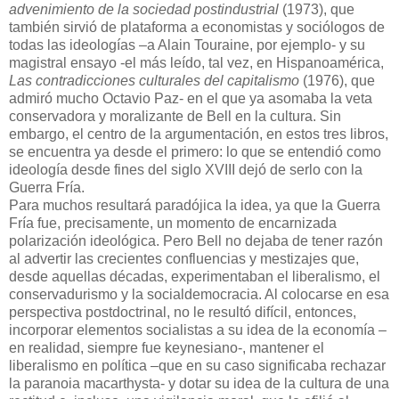
advenimiento de la sociedad postindustrial
(1973), que
también sirvió de plataforma a economistas y sociólogos de
todas las ideologías –a Alain Touraine, por ejemplo- y su
magistral ensayo -el más leído, tal vez, en Hispanoamérica,
Las contradicciones culturales del capitalismo
(1976), que
admiró mucho Octavio Paz- en el que ya asomaba la veta
conservadora y moralizante de Bell en la cultura. Sin
embargo, el centro de la argumentación, en estos tres libros,
se encuentra ya desde el primero: lo que se entendió como
ideología desde fines del siglo XVIII dejó de serlo con la
Guerra Fría.
Para muchos resultará paradójica la idea, ya que la Guerra
Fría fue, precisamente, un momento de encarnizada
polarización ideológica. Pero Bell no dejaba de tener razón
al advertir las crecientes confluencias y mestizajes que,
desde aquellas décadas, experimentaban el liberalismo, el
conservadurismo y la socialdemocracia. Al colocarse en esa
perspectiva postdoctrinal, no le resultó difícil, entonces,
incorporar elementos socialistas a su idea de la economía –
en realidad, siempre fue keynesiano-, mantener el
liberalismo en política –que en su caso significaba rechazar
la paranoia macarthysta- y dotar su idea de la cultura de una