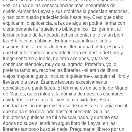
vez, es una de las consecuencias más inexorables del
olvido. Armando Leyva y sus crónicas la padecían entonces,
y han continuado padeciéndola hasta hoy. Creo que debo
explicar mi displicencia, a la que alguien podría llamar con
cierta pedantería “quietismo bibliográfico”. En general, al
lector cubano de la década del cincuenta no le caían bien
las Bibliotecas públicas. Entrar en aquellos recintos
oscuros, buscar en los ficheros, llenar una boleta, esperar
que bibliotecarios renqueando fueran en busca del libro y
luego sentarse a leerlo, no eran acciones, y tal vez
continúan siéndolo, muy de su agrado. Preferían, yo lo
prefería también, recorrer las librerías --si eran de libros
viejos mayor el gusto, incluso inquietante--, adquirir el libro y
llevárselo a casa. Éramos lectores excesivamente
domésticos o pantuflares. El término es un acierto de Miguel
de Marcos, quien integra la nómina de nuestros escritores
olvidados, en su caso, tal vez semi-olvidados. Esta
conducta es un rasgo misterioso de nuestra sicología social,
que no ha sido develado hasta el presente. Si a las
bibliotecas públicas no fui a buscar nada, y durante esa
época no supe si tendrían algún libro de Leyva, en las
librerías tampoco busqué nada. Preguntar al librero por un