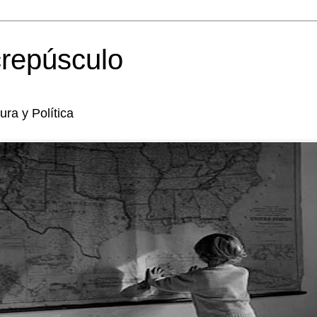
crepúsculo
tura y Política