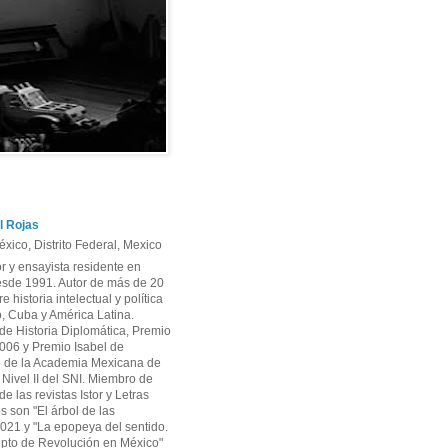
l Rojas
xico, Distrito Federal, Mexico
or y ensayista residente en
sde 1991. Autor de más de 20
re historia intelectual y política
, Cuba y América Latina.
e Historia Diplomática, Premio
06 y Premio Isabel de
 de la Academia Mexicana de
r Nivel II del SNI. Miembro de
e las revistas Istor y Letras
os son "El árbol de las
2021 y "La epopeya del sentido.
pto de Revolución en México"