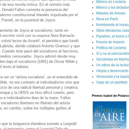
México en Lezama
ón de esa novela mítica. En el número más
México y las dictadur
o, Donald Fallon comenta la presencia del
Mitades de Arenas
nalismo constitucional irlandés impulsada por el
Mora en París
t Parnell, en la juventud de Joyce.
Nombrando el hurac
amiento de Joyce al socialismo, tanto en
Otras literaturas cu
l escritor vivió con su esposa Nora Barnacle
Paradiso, el boom y 
 volvió lector de
Avanti!
, el periódico que fundó
Poesía de imperio
o Labriola, donde colaboró Antonio Gramsci y que
Política de Lezama
ni. Cuando éste pasó del socialismo al fascismo,
Sí y no al psicoanál
 medios censurados. Joyce admiró desde muy
Socialistas en Manh
bre bajo el socialismo
(1891) de Oscar Wilde y
Un ethos de la lectur
l texto al italiano.
Utopía y desencanto
Venezuela y la izqui
 ser un “artista socialista”, en el entendido de
lde, no era contrario al individualismo sino que
Viaje de un panfleto
icio de una radical libertad personal y creativa.
ique y la URSS se hizo difícil creerlo, pero
Premio Isabel de Polanc
o e individualismo iban de la mano. Fallon
socialismo libertario en
Retrato del artista
, en cambio, sobre los múltiples guiños al
cio que la burguesía irlandesa somete a Leopold
, el personaje, como el Leonard Zelig de