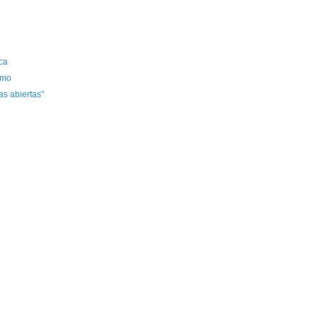
ca
smo
s abiertas"