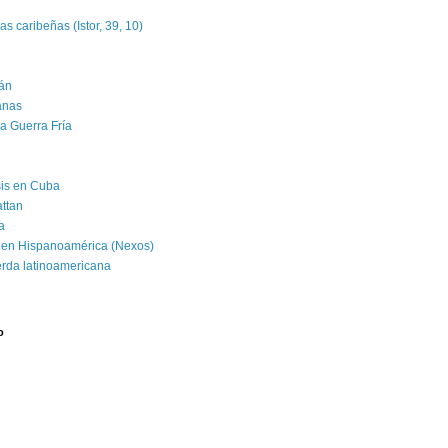
as caribeñas (Istor, 39, 10)
án
banas
la Guerra Fría
isis en Cuba
attan
a
 en Hispanoamérica (Nexos)
erda latinoamericana
o