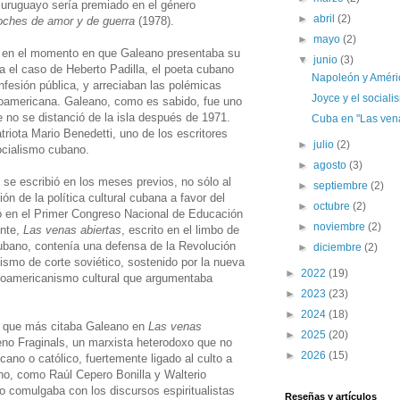
r uruguayo sería premiado en el género
►
abril
(2)
oches de amor y de guerra
(1978).
►
mayo
(2)
to en el momento en que Galeano presentaba su
▼
junio
(3)
a el caso de Heberto Padilla, el poeta cubano
Napoleón y Améri
fesión pública, y arreciaban las polémicas
Joyce y el sociali
inoamericana. Galeano, como es sabido, fue uno
ue no se distanció de la isla después de 1971.
Cuba en "Las vena
riota Mario Benedetti, uno de los escritores
►
julio
(2)
socialismo cubano.
►
agosto
(3)
 se escribió en los meses previos, no sólo al
►
septiembre
(2)
ión de la política cultural cubana a favor del
►
octubre
(2)
có en el Primer Congreso Nacional de Educación
►
noviembre
(2)
ente,
Las venas abiertas
, escrito en el limbo de
ubano, contenía una defensa de la Revolución
►
diciembre
(2)
ismo de corte soviético, sostenido por la nueva
►
2022
(19)
tinoamericanismo cultural que argumentaba
►
2023
(23)
►
2024
(18)
no que más citaba Galeano en
Las venas
►
2025
(20)
no Fraginals, un marxista heterodoxo que no
►
2026
(15)
cano o católico, fuertemente ligado al culto a
eno, como Raúl Cepero Bonilla y Walterio
o comulgaba con los discursos espiritualistas
Reseñas y artículos