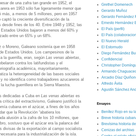
esar de una zafra tan grande en 1952, el
Grethel Domenech
carera en 1953 sólo fue ligeramente menor que
Gerardo Muñoz
ó más, a menos de 5 millones, pero en 1957
Gerardo Fernández 
captó la creciente diversificación de la
Ernesto Hernández 
desde fines de los 40. Entre 1948 y 1952, las
El País (perfil)
a Estados Unidos bajaron a menos del 60% y
El País (colaboracio
lizado entre un 65% y un 68%.
El Nuevo Herald
iz o Moreno, Galeano sostenía que en 1958
El Estornudo
 de Estados Unidos. Los campesinos de la
Diego Fernández Bui
 la guerrilla, eran, según
Las venas abiertas
,
Confidencial
belaron contra los latifundistas y el
Christopher Domíng
oriografía académica, mayoritariamente,
Armando Chaguace
fatiza la heterogeneidad de las bases sociales
Arcadio Díaz Quiñon
a y no identifica como trabajadores azucareros al
Alfredo Ávila
a lucha guerrillera en la Sierra Maestra.
Agustín Sánchez An
as dedicadas a Cuba en
Las venas abiertas
es
 crítica del extractivismo, Galeano justificó la
Ensayos
mía cubana en el azúcar, a fines de los años
Benítez Rojo en su l
ar que la Revolución “abatiera los
ada alusión a la zafra de los 10 millones, que
Breve historia cuban
ibro, sostuvo que el azúcar era la palanca del
Brevísima historia d
s divisas de la exportación al campo socialista
Cenizas del archivo
ecesaria para la industrialización de la isla.