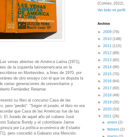
(Colmex, 2022).
Ver todo mi perfil
Archivo
►
2009
(76)
►
2010
(148)
►
2011
(115)
►
2012
(89)
►
2013
(85)
Las venas abiertas de América Latina
(1971),
es de la izquierda latinoamericana en la
►
2014
(96)
 escribirse en Montevideo, a fines de 1970, por
►
2015
(70)
oráneo de otro ensayo con el que se disputa la
►
2016
(64)
de varias generaciones de universitarios y
►
2017
(60)
oberto Fernández Retamar.
►
2018
(49)
esentó su libro al concurso Casa de las
►
2019
(35)
 pero “perdió”. “Según el jurado, el libro no era
►
2020
(33)
 recordar que Casa de las Américas fue de las
▼
2021
(26)
ió. El Jurado de aquel año (el cubano José
usto Salazar Bondy y el colombiano Jaime
►
enero
(2)
spinoza por
La política económica de Estados
►
febrero
(2)
71), pero concedió a Galeano una Mención.
►
marzo
(2)