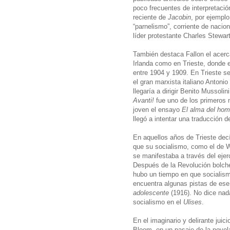
poco frecuentes de interpretaci
reciente de
Jacobin
, por ejempl
“parnelismo”, corriente de nacio
líder protestante Charles Stewar
También destaca Fallon el acerc
Irlanda como en Trieste, donde e
entre 1904 y 1909. En Trieste se
el gran marxista italiano Antoni
llegaría a dirigir Benito Mussoli
Avanti!
fue uno de los primeros
joven el ensayo
El alma del hom
llegó a intentar una traducción de
En aquellos años de Trieste decía
que su socialismo, como el de Wi
se manifestaba a través del ejerc
Después de la Revolución bolchev
hubo un tiempo en que socialism
encuentra algunas pistas de ese 
adolescente
(1916). No dice nada
socialismo en el
Ulises
.
En el imaginario y delirante jui
Bloom, en un pasaje de la novela