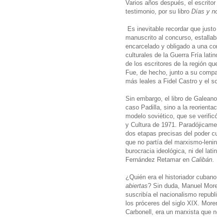
Varios años después, el escrito
testimonio, por su libro
Días y n
Es inevitable recordar que jus
manuscrito al concurso, estallab
encarcelado y obligado a una con
culturales de la Guerra Fría lat
de los escritores de la región q
Fue, de hecho, junto a su compat
más leales a Fidel Castro y el 
Sin embargo, el libro de Galeano
caso Padilla, sino a la reorientac
modelo soviético, que se verifi
y Cultura de 1971. Paradójicam
dos etapas precisas del poder c
que no partía del marxismo-lenin
burocracia ideológica, ni del la
Fernández Retamar en
Calibán
.
¿Quién era el historiador cuba
abiertas
? Sin duda, Manuel More
suscribía el nacionalismo republi
los próceres del siglo XIX. Mor
Carbonell, era un marxista que n