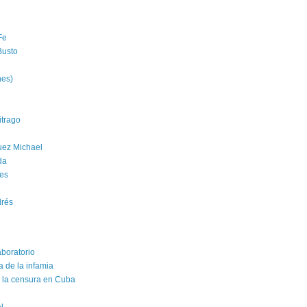
Fe
Busto
nes)
trago
uez Michael
da
es
drés
aboratorio
a de la infamia
e la censura en Cuba