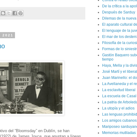
Contra el relato ofici
De la crítica a la apo
Después de Sarduy
Dilemas de la nueva 
El aparato cultural d
El lenguaje de la ju
e 2021
El mar de los dester
Filosofía de la curio
mo
Formas de lo siniest
Gastón Baquero sube 
tiempo
Haya, Mella y la divi
José Martí y el liber
Juan Marinello: el do
La Avellaneda y el r
La esclavitud liberal
La escuela de Casal
La patria de Arboled
La utopía y el adios
Las lenguas prohibi
Los amigos cubanos d
Mariposeo sarduyan
tivo del “Bloomsday” en Dublín, se han
Memorias mutiladas
(1922) de James Joyce, que apuntan a líneas