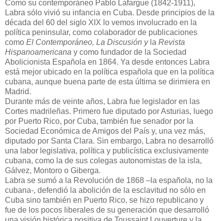
Como su contemporáneo Pablo Lafargue (1842-1911),
Labra sólo vivió su infancia en Cuba. Desde principios de la
década del 60 del siglo XIX lo vemos involucrado en la
política peninsular, como colaborador de publicaciones
como
El Contemporáneo, La Discusión y
la
Revista
Hispanoamericana
y como fundador de la Sociedad
Abolicionista Española en 1864. Ya desde entonces Labra
está mejor ubicado en la política española que en la política
cubana, aunque buena parte de esta última se dirimiera en
Madrid.
Durante más de veinte años, Labra fue legislador en las
Cortes madrileñas. Primero fue diputado por Asturias, luego
por Puerto Rico, por Cuba, también fue senador por la
Sociedad Económica de Amigos del País y, una vez más,
diputado por Santa Clara. Sin embargo, Labra no desarrolló
una labor legislativa, política y publicística exclusivamente
cubana, como la de sus colegas autonomistas de la isla,
Gálvez, Montoro o Giberga.
Labra se sumó a la Revolución de 1868 –la española, no la
cubana-, defendió la abolición de la esclavitud no sólo en
Cuba sino también en Puerto Rico, se hizo republicano y
fue de los pocos liberales de su generación que desarrolló
una visión histórica positiva de Toussaint Louverture y la