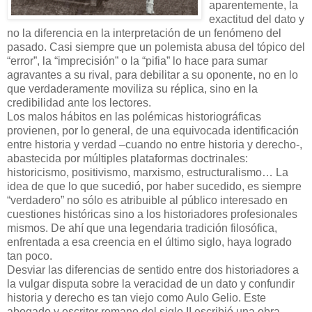
aparentemente, la
exactitud del dato y
no la diferencia en la interpretación de un fenómeno del
pasado. Casi siempre que un polemista abusa del tópico del
“error”, la “imprecisión” o la “pifia” lo hace para sumar
agravantes a su rival, para debilitar a su oponente, no en lo
que verdaderamente moviliza su réplica, sino en la
credibilidad ante los lectores.
Los malos hábitos en las polémicas historiográficas
provienen, por lo general, de una equivocada identificación
entre historia y verdad –cuando no entre historia y derecho-,
abastecida por múltiples plataformas doctrinales:
historicismo, positivismo, marxismo, estructuralismo… La
idea de que lo que sucedió, por haber sucedido, es siempre
“verdadero” no sólo es atribuible al público interesado en
cuestiones históricas sino a los historiadores profesionales
mismos. De ahí que una legendaria tradición filosófica,
enfrentada a esa creencia en el último siglo, haya logrado
tan poco.
Desviar las diferencias de sentido entre dos historiadores a
la vulgar disputa sobre la veracidad de un dato y confundir
historia y derecho es tan viejo como Aulo Gelio. Este
abogado y escritor romano del siglo II escribió una obra