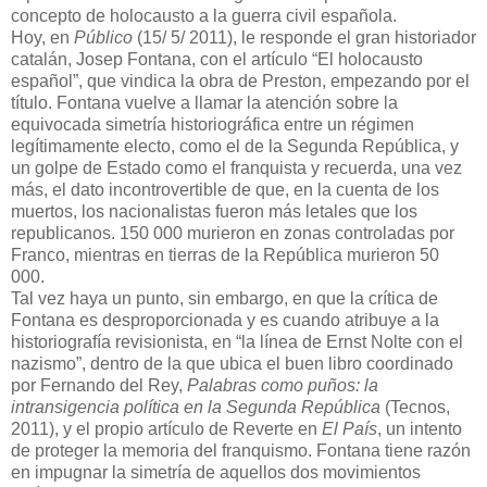
concepto de holocausto a la guerra civil española.
Hoy, en
Público
(15/ 5/ 2011), le responde el gran historiador
catalán, Josep Fontana, con el artículo “El holocausto
español”, que vindica la obra de Preston, empezando por el
título. Fontana vuelve a llamar la atención sobre la
equivocada simetría historiográfica entre un régimen
legítimamente electo, como el de la Segunda República, y
un golpe de Estado como el franquista y recuerda, una vez
más, el dato incontrovertible de que, en la cuenta de los
muertos, los nacionalistas fueron más letales que los
republicanos. 150 000 murieron en zonas controladas por
Franco, mientras en tierras de la República murieron 50
000.
Tal vez haya un punto, sin embargo, en que la crítica de
Fontana es desproporcionada y es cuando atribuye a la
historiografía revisionista, en “la línea de Ernst Nolte con el
nazismo”, dentro de la que ubica el buen libro coordinado
por Fernando del Rey,
Palabras como puños: la
intransigencia política en la Segunda República
(Tecnos,
2011), y el propio artículo de Reverte en
El País
, un intento
de proteger la memoria del franquismo. Fontana tiene razón
en impugnar la simetría de aquellos dos movimientos