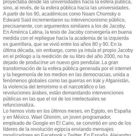
proyectaba desde las universidades hacia la esfera pública,
sino, al revés, de la esfera pública hacia las universidades.
A partir de los 90, académicos como Noam Chomsky o
Edward Said incrementaron su intervencionismo público,
precisamente, con argumentos similares a los de Jacoby.
En América Latina, la tesis de Jacoby convergería en buena
medida con el repliegue hacia la academia de la izquierda
ex guerrillera, que se vivió entre los años 80 y 90. En la
última década, sin embargo, como ya intuía el propio Jacoby
en el prólogo a la reedición de su libro del año 2000, no ha
dejado de producirse un nuevo giro pendular. La gran
transformación de la esfera pública generada por el internet
y la hegemonía de los medios en las democracias, unida a
fenómenos globales como las guerras en Irak y Afganistán,
la violencia del terrorismo o el narcotráfico o las
revoluciones árabes, están demandando intervenciones
públicas en las que el rol de los intelectuales se
refuncionaliza.
Lo hemos visto en los últimos meses, en Egipto, en España
y en México. Wael Ghonim, un joven programador,
empleado de Google en El Cairo, se convirtió en uno de los
líderes de la revolución egipcia enviando mensajes
movilizadores en Facebook y Twitter. En España, Alejandro