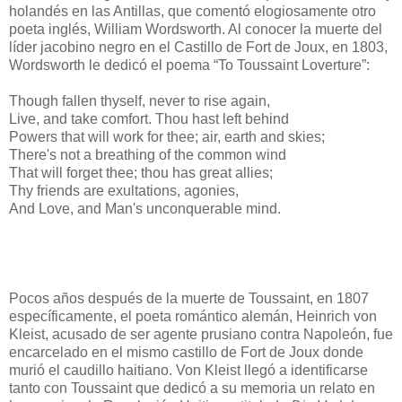
holandés en las Antillas, que comentó elogiosamente otro
poeta inglés, William Wordsworth. Al conocer la muerte del
líder jacobino negro en el Castillo de Fort de Joux, en 1803,
Wordsworth le dedicó el poema “To Toussaint Loverture”:
Though fallen thyself, never to rise again,
Live, and take comfort. Thou hast left behind
Powers that will work for thee; air, earth and skies;
There's not a breathing of the common wind
That will forget thee; thou has great allies;
Thy friends are exultations, agonies,
And Love, and Man's unconquerable mind.
Pocos años después de la muerte de Toussaint, en 1807
específicamente, el poeta romántico alemán, Heinrich von
Kleist, acusado de ser agente prusiano contra Napoleón, fue
encarcelado en el mismo castillo de Fort de Joux donde
murió el caudillo haitiano. Von Kleist llegó a identificarse
tanto con Toussaint que dedicó a su memoria un relato en