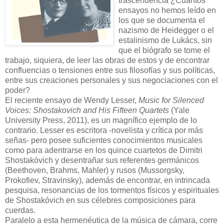
trascendencia ¿Cuántos
ensayos no hemos leído en
los que se documenta el
nazismo de Heidegger o el
estalinismo de Lukács, sin
que el biógrafo se tome el
trabajo, siquiera, de leer las obras de estos y de encontrar
confluencias o tensiones entre sus filosofías y sus políticas,
entre sus creaciones personales y sus negociaciones con el
poder?
El reciente ensayo de Wendy Lesser,
Music for Silenced
Voices: Shostakovich and His Fifteen
Quartets
(Yale
University Press, 2011), es un magnífico ejemplo de lo
contrario. Lesser es escritora -novelista y crítica por más
señas- pero posee suficientes conocimientos musicales
como para adentrarse en los quince cuartetos de Dimitri
Shostakóvich y desentrañar sus referentes germánicos
(Beethoven, Brahms, Mahler) y rusos (Mussorgsky,
Prokofiev, Stravinsky), además de encontrar, en intrincada
pesquisa, resonancias de los tormentos físicos y espirituales
de Shostakóvich en sus célebres composiciones para
cuerdas.
Paralelo a esta hermenéutica de la música de cámara, corre