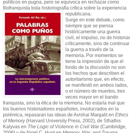
políticos en pugna, pero se equivoca en rechazar como
filofranquista toda historiografía crítica sobre la experiencia
rep
ublicana.
Surge en este debate, como
siempre que se piensa
históricamente una guerra
civil, el impulso, no de historiar
críticamente, sino de continuar
la guerra a través de la
memoria. Por momentos se
tiene la impresión de que el
fondo de la discusión no son
los hechos que describen el
autoritarismo que, en efecto,
se manifestó en ambos lados,
o el número de muertos, tres
veces mayor en el bando
franquista, sino la ética de la memoria. No estaría mal que
los buenos historiadores españoles, involucrados en la
polémica, repasaran las ideas de Avishai Margalit en
Ethics
of Memory
(Harvard University Press, 2002), de Sthathis
Kalyvas en
The Logic of Violence in Civil War
(Cambridge,
2006) y de Nigel C. Hunt en
Memory, War, and Trauma