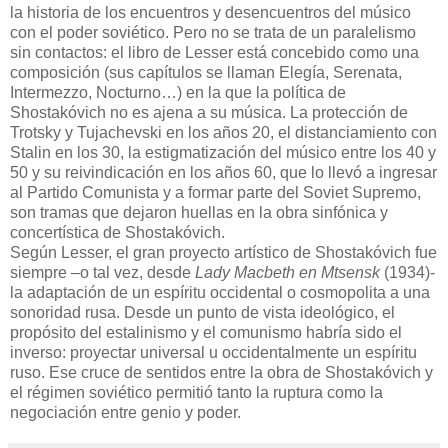
la historia de los encuentros y desencuentros del músico
con el poder soviético. Pero no se trata de un paralelismo
sin contactos: el libro de Lesser está concebido como una
composición (sus capítulos se llaman Elegía, Serenata,
Intermezzo, Nocturno…) en la que la política de
Shostakóvich no es ajena a su música. La protección de
Trotsky y Tujachevski en los años 20, el distanciamiento con
Stalin en los 30, la estigmatización del músico entre los 40 y
50 y su reivindicación en los años 60, que lo llevó a ingresar
al Partido Comunista y a formar parte del Soviet Supremo,
son tramas que dejaron huellas en la obra sinfónica y
concertística de Shostakóvich.
Según Lesser, el gran proyecto artístico de Shostakóvich fue
siempre –o tal vez, desde
Lady Macbeth en Mtsensk
(1934)-
la adaptación de un espíritu occidental o cosmopolita a una
sonoridad rusa. Desde un punto de vista ideológico, el
propósito del estalinismo y el comunismo habría sido el
inverso: proyectar universal u occidentalmente un espíritu
ruso. Ese cruce de sentidos entre la obra de Shostakóvich y
el régimen soviético permitió tanto la ruptura como la
negociación entre genio y poder.