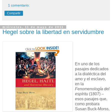
1 comentario:
Compartir
miércoles, 11 de mayo de 2011
Hegel sobre la libertad en servidumbre
En uno de los
pasajes dedicados
a la dialéctica del
amo y el esclavo,
en la
Fenomenología del
espíritu
(1807) –
esos pasajes que,
como probara
Susan Buck-Morss,