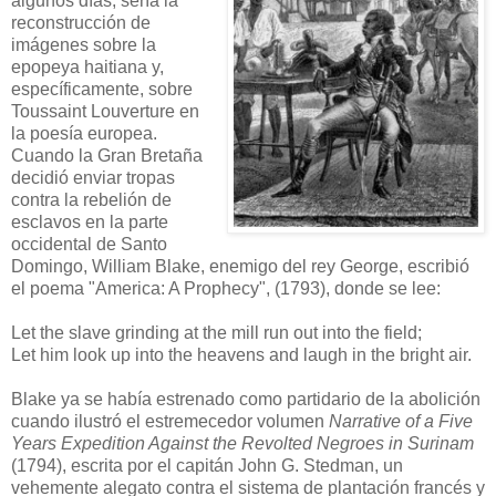
algunos días, sería la
reconstrucción de
imágenes sobre la
epopeya haitiana y,
específicamente, sobre
Toussaint Louverture en
la poesía europea.
Cuando la Gran Bretaña
decidió enviar tropas
contra la rebelión de
esclavos en la parte
occidental de Santo
Domingo, William Blake, enemigo del rey George, escribió
el poema "America: A Prophecy", (1793), donde se lee:
Let the slave grinding at the mill run out into the field;
Let him look up into the heavens and laugh in the bright air.
Blake ya se había estrenado como partidario de la abolición
cuando ilustró el estremecedor volumen
Narrative of a Five
Years Expedition Against the Revolted Negroes in Surinam
(1794), escrita por el capitán John G. Stedman, un
vehemente alegato contra el sistema de plantación francés y