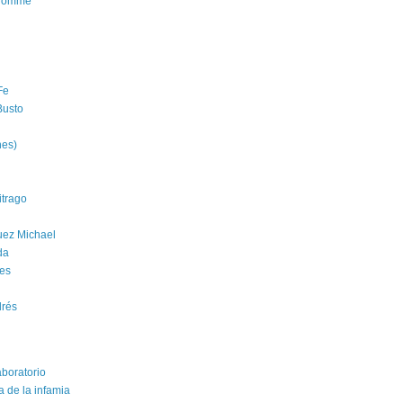
'homme
Fe
Busto
nes)
trago
uez Michael
da
es
drés
aboratorio
a de la infamia