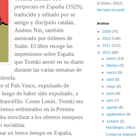
(Colmex, 2022).
peripecias en España
(1929),
Ver todo mi perfil
traducido y editado por su
amigo y discípulo catalán,
Archivo
Andreu Nin, también
►
2009
(76)
asesinado por órdenes de
►
2010
(148)
Stalin. El libro recoge las
►
2011
(115)
▼
2012
(89)
impresiones sobre España
►
enero
(14)
que Trotski anotó en su diario
►
febrero
(5)
durante las varias semanas de
►
marzo
(8)
ínsula.
►
abril
(6)
or el País Vasco, expulsado de
►
mayo
(8)
 luego de haber sido expulsado, a
►
junio
(8)
francófilo. Como Lenin, Trotski era
►
julio
(7)
►
agosto
(8)
alismos enfrentados en la Primera
►
septiembre
(9)
ba movilizar a los obreros europeos
▼
octubre
(5)
 socialista.
Mariátegui, crític
asar un breve tiempo en España,
Contra la redenci