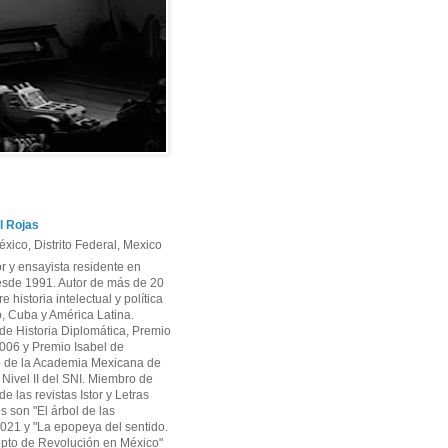
l Rojas
xico, Distrito Federal, Mexico
or y ensayista residente en
sde 1991. Autor de más de 20
re historia intelectual y política
, Cuba y América Latina.
e Historia Diplomática, Premio
06 y Premio Isabel de
 de la Academia Mexicana de
r Nivel II del SNI. Miembro de
e las revistas Istor y Letras
os son "El árbol de las
2021 y "La epopeya del sentido.
pto de Revolución en México"