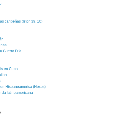
o
as caribeñas (Istor, 39, 10)
án
banas
la Guerra Fría
isis en Cuba
attan
a
 en Hispanoamérica (Nexos)
erda latinoamericana
o