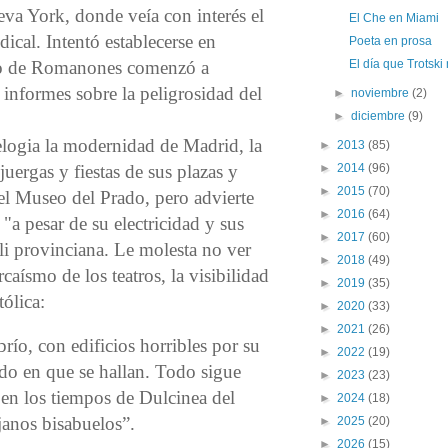
eva York, donde veía con interés el
El Che en Miami
ical. Intentó establecerse en
Poeta en prosa
no de Romanones comenzó a
El día que Trotski
r informes sobre la peligrosidad del
►
noviembre
(2)
►
diciembre
(9)
elogia la modernidad de Madrid, la
►
2013
(85)
juergas y fiestas de sus plazas y
►
2014
(96)
►
2015
(70)
del Museo del Prado, pero advierte
►
2016
(64)
 "a pesar de su electricidad y sus
►
2017
(60)
i provinciana. Le molesta no ver
►
2018
(49)
rcaísmo de los teatros, la visibilidad
►
2019
(35)
tólica:
►
2020
(33)
►
2021
(26)
río, con edificios horribles por su
►
2022
(19)
do en que se hallan. Todo sigue
►
2023
(23)
en los tiempos de Dulcinea del
►
2024
(18)
janos bisabuelos”.
►
2025
(20)
►
2026
(15)