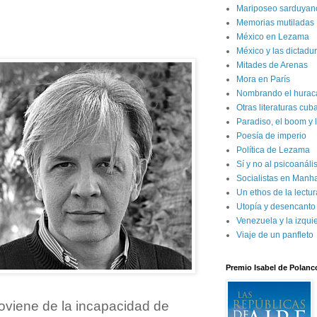
Mariposeo sarduyan
Memorias mutiladas
México en Lezama
México y las dictadur
Mitades de Arenas
Mora en París
Nombrando el hurac
Otras literaturas cu
Paradiso, el boom y 
Poesía de imperio
Política de Lezama
Sí y no al psicoanál
Socialistas en Manh
Un ethos de la lectur
Utopía y desencanto
Venezuela y la izqui
Viaje de un panfleto
Premio Isabel de Polanc
roviene de la incapacidad de