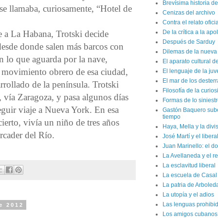
Brevísima historia d
se llamaba, curiosamente, “Hotel de
Cenizas del archivo
Contra el relato ofici
e a La Habana, Trotski decide
De la crítica a la apo
Después de Sarduy
 desde donde salen más barcos con
Dilemas de la nueva 
n lo que aguarda por la nave,
El aparato cultural d
l movimiento obrero de esa ciudad,
El lenguaje de la ju
El mar de los dester
rrollado de la península. Trotski
Filosofía de la curio
, vía Zaragoza, y pasa algunos días
Formas de lo siniest
seguir viaje a Nueva York. En esa
Gastón Baquero sube 
tiempo
ierto, vivía un niño de tres años
Haya, Mella y la divi
cader del Río.
José Martí y el liber
Juan Marinello: el do
La Avellaneda y el r
La esclavitud liberal
La escuela de Casal
La patria de Arboled
La utopía y el adios
Las lenguas prohibi
e 2012
Los amigos cubanos d