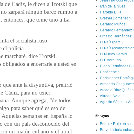
Jean Francois Prud
a de Cádiz, le dicen a Trotski que
Iván de la Nuez
 no zarpará ningún barco rumbo a
Haroldo Dilla
Grethel Domenech
, entonces, que tome uno a La
Gerardo Muñoz
Gerardo Fernández 
Ernesto Hernández 
ta el socialista ruso.
El País (perfil)
 el policía.
El País (colaboracio
El Nuevo Herald
 marcharé, dice Trotski.
El Estornudo
obligados a encerrarle a usted en
Diego Fernández Bui
Confidencial
Christopher Domíng
o que ante la disyuntiva, prefirió
Armando Chaguace
Arcadio Díaz Quiñon
de Cádiz, para no tener
Alfredo Ávila
ana. Aunque agrega, “de todos
Agustín Sánchez An
algo para saber qué es eso de
 Aquellas semanas en España lo
Ensayos
to con un país desconocido del
Benítez Rojo en su l
Breve historia cuban
 con un matón cubano y el hotel