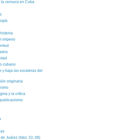
e la censura en Cuba
al
logía
historia
el imperio
ventud
rados
sidad
ro cubano
y baja las escaleras del
sión originaria
alismo
gma y la crítica
epublicanismo
a
das
e Juárez (Istor, 33, 08)