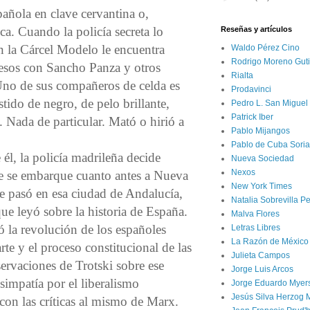
spañola en clave cervantina o,
ca. Cuando la policía secreta lo
Reseñas y artículos
n la Cárcel Modelo le encuentra
Waldo Pérez Cino
Rodrigo Moreno Guti
presos con Sancho Panza y otros
Rialta
Uno de sus compañeros de celda es
Prodavinci
tido de negro, de pelo brillante,
Pedro L. San Miguel
Patrick Iber
Nada de particular. Mató o hirió a
Pablo Mijangos
Pablo de Cuba Soria
él, la policía madrileña decide
Nueva Sociedad
Nexos
ue se embarque cuanto antes a Nueva
New York Times
e pasó en esa ciudad de Andalucía,
Natalia Sobrevilla P
 que leyó sobre la historia de España.
Malva Flores
ó la revolución de los españoles
Letras Libres
La Razón de México
e y el proceso constitucional de las
Julieta Campos
ervaciones de Trotski sobre ese
Jorge Luis Arcos
impatía por el liberalismo
Jorge Eduardo Myer
Jesús Silva Herzog 
 con las críticas al mismo de Marx.