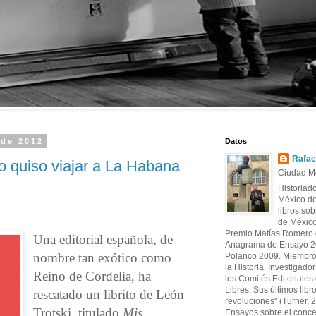
 de 2012
Datos
Rafae
no quiso viajar a La Habana
Ciudad Mé
Historiad
México de
libros sob
de México
Premio Matías Romero d
Una editorial española, de
Anagrama de Ensayo 20
nombre tan exótico como
Polanco 2009. Miembro
la Historia. Investigado
Reino de Cordelia, ha
los Comités Editoriales d
Libres. Sus últimos libr
rescatado un librito de León
revoluciones" (Turner, 
Trotski, titulado
Mis
Ensayos sobre el conce