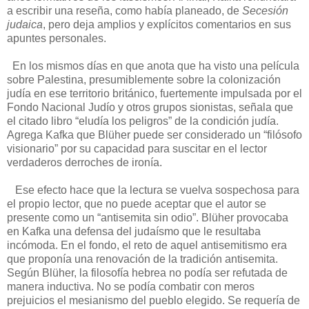
a escribir una reseña, como había planeado, de
Secesión
judaica
, pero deja amplios y explícitos comentarios en sus
apuntes personales.
En los mismos días en que anota que ha visto una película
sobre Palestina, presumiblemente sobre la colonización
judía en ese territorio británico, fuertemente impulsada por el
Fondo Nacional Judío y otros grupos sionistas, señala que
el citado libro “eludía los peligros” de la condición judía.
Agrega Kafka que Blüher puede ser considerado un “filósofo
visionario” por su capacidad para suscitar en el lector
verdaderos derroches de ironía.
Ese efecto hace que la lectura se vuelva sospechosa para
el propio lector, que no puede aceptar que el autor se
presente como un “antisemita sin odio”. Blüher provocaba
en Kafka una defensa del judaísmo que le resultaba
incómoda. En el fondo, el reto de aquel antisemitismo era
que proponía una renovación de la tradición antisemita.
Según Blüher, la filosofía hebrea no podía ser refutada de
manera inductiva. No se podía combatir con meros
prejuicios el mesianismo del pueblo elegido. Se requería de