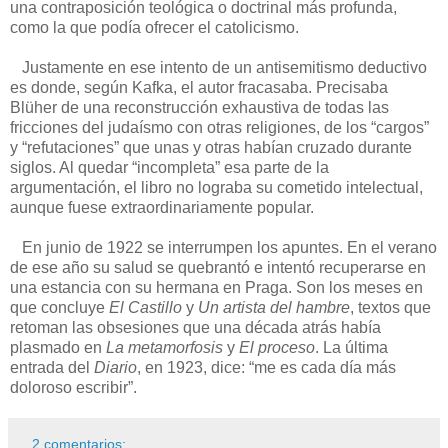
una contraposición teológica o doctrinal más profunda,
como la que podía ofrecer el catolicismo.
Justamente en ese intento de un antisemitismo deductivo
es donde, según Kafka, el autor fracasaba. Precisaba
Blüher de una reconstrucción exhaustiva de todas las
fricciones del judaísmo con otras religiones, de los “cargos”
y “refutaciones” que unas y otras habían cruzado durante
siglos. Al quedar “incompleta” esa parte de la
argumentación, el libro no lograba su cometido intelectual,
aunque fuese extraordinariamente popular.
En junio de 1922 se interrumpen los apuntes. En el verano
de ese año su salud se quebrantó e intentó recuperarse en
una estancia con su hermana en Praga. Son los meses en
que concluye
El Castillo
y
Un artista del hambre
, textos que
retoman las obsesiones que una década atrás había
plasmado en
La metamorfosis
y
El proceso
. La última
entrada del
Diario
, en 1923, dice: “me es cada día más
doloroso escribir”.
2 comentarios: