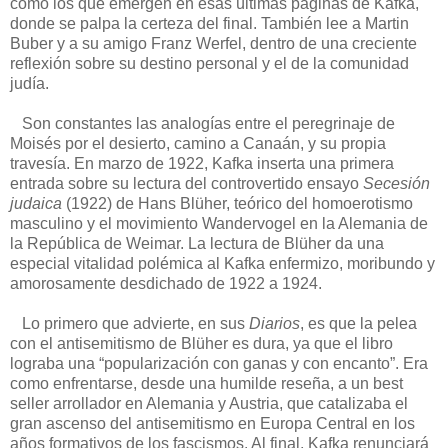
como los que emergen en esas últimas páginas de Kafka,
donde se palpa la certeza del final. También lee a Martin
Buber y a su amigo Franz Werfel, dentro de una creciente
reflexión sobre su destino personal y el de la comunidad
judía.
Son constantes las analogías entre el peregrinaje de
Moisés por el desierto, camino a Canaán, y su propia
travesía. En marzo de 1922, Kafka inserta una primera
entrada sobre su lectura del controvertido ensayo
Secesión
judaica
(1922) de Hans Blüher, teórico del homoerotismo
masculino y el movimiento Wandervogel en la Alemania de
la República de Weimar. La lectura de Blüher da una
especial vitalidad polémica al Kafka enfermizo, moribundo y
amorosamente desdichado de 1922 a 1924.
Lo primero que advierte, en sus
Diarios
, es que la pelea
con el antisemitismo de Blüher es dura, ya que el libro
lograba una “popularización con ganas y con encanto”. Era
como enfrentarse, desde una humilde reseña, a un best
seller arrollador en Alemania y Austria, que catalizaba el
gran ascenso del antisemitismo en Europa Central en los
años formativos de los fascismos. Al final, Kafka renunciará