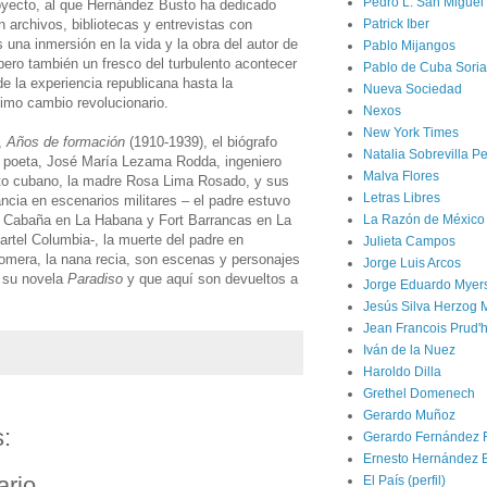
Pedro L. San Miguel
yecto, al que Hernández Busto ha dedicado
 archivos, bibliotecas y entrevistas con
Patrick Iber
 una inmersión en la vida y la obra del autor de
Pablo Mijangos
pero también un fresco del turbulento acontecer
Pablo de Cuba Soria
de la experiencia republicana hasta la
Nueva Sociedad
timo cambio revolucionario.
Nexos
New York Times
,
Años de formación
(1910-1939), el biógrafo
Natalia Sobrevilla P
el poeta, José María Lezama Rodda, ingeniero
Malva Flores
rcito cubano, la madre Rosa Lima Rosado, y sus
Letras Libres
ncia en escenarios militares – el padre estuvo
a Cabaña en La Habana y Fort Barrancas en La
La Razón de México
uartel Columbia-, la muerte del padre en
Julieta Campos
omera, la nana recia, son escenas y personajes
Jorge Luis Arcos
n su novela
Paradiso
y que aquí son devueltos a
Jorge Eduardo Myer
Jesús Silva Herzog 
Jean Francois Prud
Iván de la Nuez
Haroldo Dilla
Grethel Domenech
Gerardo Muñoz
:
Gerardo Fernández 
Ernesto Hernández 
ario
El País (perfil)