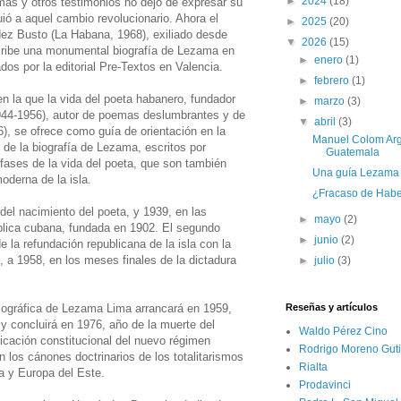
►
2024
(18)
mas y otros testimonios no dejó de expresar su
ió a aquel cambio revolucionario. Ahora el
►
2025
(20)
ez Busto (La Habana, 1968), exiliado desde
▼
2026
(15)
ribe una monumental biografía de Lezama en
►
enero
(1)
dos por la editorial Pre-Textos en Valencia.
►
febrero
(1)
n la que la vida del poeta habanero, fundador
►
marzo
(3)
44-1956), autor de poemas deslumbrantes y de
▼
abril
(3)
), se ofrece como guía de orientación en la
Manuel Colom Arg
 de la biografía de Lezama, escritos por
Guatemala
fases de la vida del poeta, que son también
Una guía Lezama p
moderna de la isla.
¿Fracaso de Hab
del nacimiento del poeta, y 1939, en las
►
mayo
(2)
blica cubana, fundada en 1902. El segundo
►
junio
(2)
 la refundación republicana de la isla con la
o, a 1958, en los meses finales de la dictadura
►
julio
(3)
biográfica de Lezama Lima arrancará en 1959,
Reseñas y artículos
 y concluirá en 1976, año de la muerte del
Waldo Pérez Cino
ificación constitucional del nuevo régimen
Rodrigo Moreno Guti
on los cánones doctrinarios de los totalitarismos
Rialta
a y Europa del Este.
Prodavinci