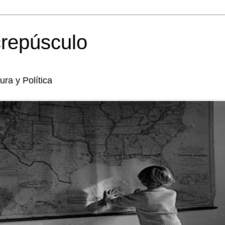
crepúsculo
tura y Política