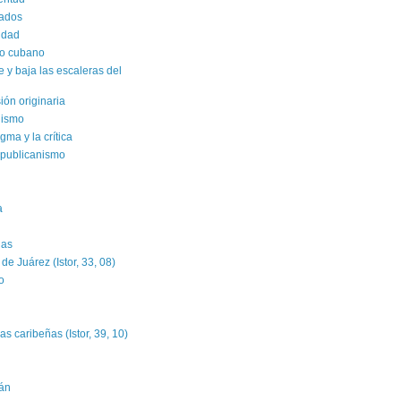
rados
sidad
ro cubano
y baja las escaleras del
sión originaria
alismo
gma y la crítica
epublicanismo
a
das
e Juárez (Istor, 33, 08)
o
as caribeñas (Istor, 39, 10)
án