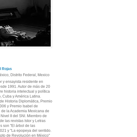
l Rojas
xico, Distrito Federal, Mexico
or y ensayista residente en
sde 1991. Autor de más de 20
re historia intelectual y política
, Cuba y América Latina.
e Historia Diplomática, Premio
06 y Premio Isabel de
 de la Academia Mexicana de
r Nivel II del SNI. Miembro de
e las revistas Istor y Letras
os son "El árbol de las
2021 y "La epopeya del sentido.
pto de Revolución en México"