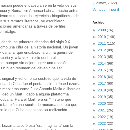
(Colmex, 2022).
a nación puede encapsularse en la vida de sus
Ver todo mi perfil
recia y Roma. En América Latina, mucho antes
eran sus conocidos ejercicios biográficos o de
sus retratos literarios, se escribieron
Archivo
aciones americanas a través de perfiles
►
2009
(76)
 e Hidalgo.
►
2010
(148)
desde las primeras décadas del siglo XX
►
2011
(115)
omo una cifra de la historia nacional. Un joven
►
2012
(89)
 y canaria, que encabezó la última guerra de
►
2013
(85)
aña y, a la vez, alertó contra el
, aunque sin dejar sugerir una relación
►
2014
(96)
ra un buen resumen del devenir insular.
►
2015
(70)
►
2016
(64)
original y vehemente sostuvo que la vida de
storia de Cuba fue el poeta católico José Lezama
►
2017
(60)
e marxistas como Julio Antonio Mella o liberales
►
2018
(49)
deó un Martí ligado a alguna plataforma
►
2019
(35)
 cubana. Para él Martí era un “misterio que
►
2020
(33)
o también una suerte de monarca secreto que
 en la que Cuba alcanzaba su realización
►
2021
(26)
►
2022
(19)
►
2023
(23)
 Lezama asoció esa “era imaginaria” con la