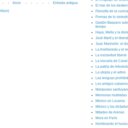
Inicio
Entrada antigua
El mar de los dester
(Atom)
Filosofía de la curio
Formas de lo siniest
Gastón Baquero sube 
tiempo
Haya, Mella y la divi
José Martí y el liber
Juan Marinello: el do
La Avellaneda y el r
La esclavitud liberal
La escuela de Casal
La patria de Arboled
La utopía y el adios
Las lenguas prohibi
Los amigos cubanos d
Mariposeo sarduyan
Memorias mutiladas
México en Lezama
México y las dictadur
Mitades de Arenas
Mora en París
Nombrando el hurac