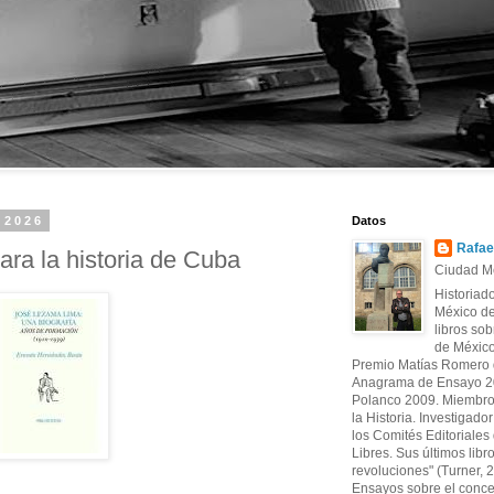
e 2026
Datos
Rafae
ra la historia de Cuba
Ciudad Mé
Historiad
México de
libros sob
de México
Premio Matías Romero d
Anagrama de Ensayo 20
Polanco 2009. Miembro
la Historia. Investigado
los Comités Editoriales d
Libres. Sus últimos libr
revoluciones" (Turner, 
Ensayos sobre el conce