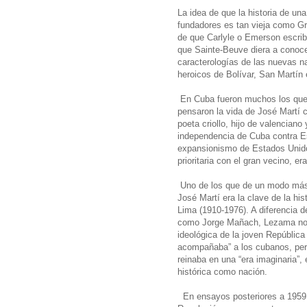
La idea de que la historia de un
fundadores es tan vieja como G
de que Carlyle o Emerson escribi
que Sainte-Beuve diera a conocer 
caracterologías de las nuevas n
heroicos de Bolívar, San Martín
En Cuba fueron muchos los que 
pensaron la vida de José Martí c
poeta criollo, hijo de valenciano
independencia de Cuba contra Esp
expansionismo de Estados Unidos
prioritaria con el gran vecino, e
Uno de los que de un modo más 
José Martí era la clave de la hi
Lima (1910-1976). A diferencia d
como Jorge Mañach, Lezama no i
ideológica de la joven República
acompañaba” a los cubanos, per
reinaba en una “era imaginaria”,
histórica como nación.
En ensayos posteriores a 1959,