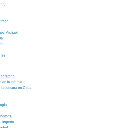
nes)
trago
uez Michael
da
es
drés
aboratorio
a de la infamia
e la censura en Cuba
al
logía
historia
el imperio
ventud