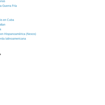
banas
la Guerra Fría
isis en Cuba
attan
a
 en Hispanoamérica (Nexos)
erda latinoamericana
o