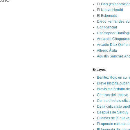
El País (colaboracio
El Nuevo Herald
El Estornudo
Diego Fernández Bui
Confidencial
Christopher Domíng
Armando Chaguace
Arcadio Díaz Quiñon
Alfredo Ávila
Agustín Sánchez An
Ensayos
Benítez Rojo en su l
Breve historia cuban
Brevísima historia d
Cenizas del archivo
Contra el relato ofici
De la crítica a la apo
Después de Sarduy
Dilemas de la nueva 
El aparato cultural d
El lenguaje de la ju