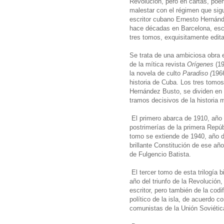
Revolución, pero en cartas, poe
malestar con el régimen que sigu
escritor cubano Ernesto Hernánd
hace décadas en Barcelona, esc
tres tomos, exquisitamente edita
Se trata de una ambiciosa obra e
de la mítica revista
Orígenes
(19
la novela de culto
Paradiso (
1966
historia de Cuba. Los tres tomos
Hernández Busto, se dividen en 
tramos decisivos de la historia 
El primero abarca de 1910, año 
postrimerías de la primera Repú
tomo se extiende de 1940, año de
brillante Constitución de ese añ
de Fulgencio Batista.
El tercer tomo de esta trilogía 
año del triunfo de la Revolución,
escritor, pero también de la cod
político de la isla, de acuerdo c
comunistas de la Unión Soviétic