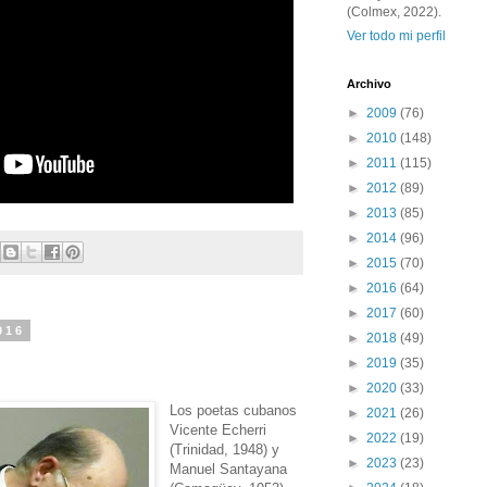
(Colmex, 2022).
Ver todo mi perfil
Archivo
►
2009
(76)
►
2010
(148)
►
2011
(115)
►
2012
(89)
►
2013
(85)
►
2014
(96)
►
2015
(70)
►
2016
(64)
►
2017
(60)
016
►
2018
(49)
►
2019
(35)
►
2020
(33)
Los poetas cubanos
►
2021
(26)
Vicente Echerri
►
2022
(19)
(Trinidad, 1948) y
►
2023
(23)
Manuel Santayana