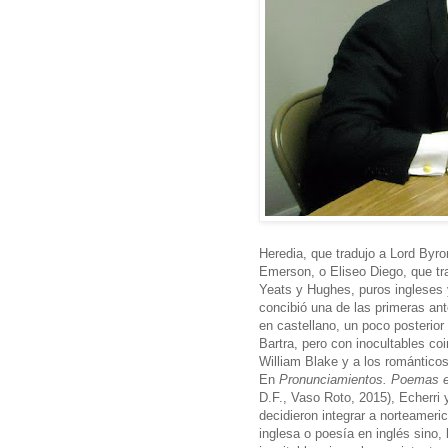
Heredia, que tradujo a Lord Byro
Emerson, o Eliseo Diego, que tra
Yeats y Hughes, puros ingleses y
concibió una de las primeras an
en castellano, un poco posterior
Bartra, pero con inocultables coi
William Blake y a los románticos
En
Pronunciamientos. Poemas en
D.F., Vaso Roto, 2015), Echerri 
decidieron integrar a norteameri
inglesa o poesía en inglés sino,