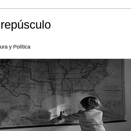
crepúsculo
tura y Política