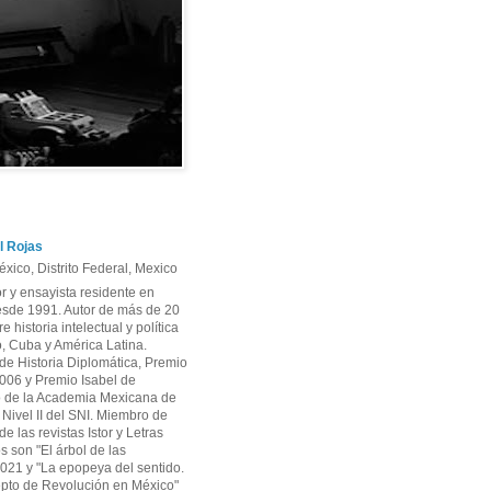
l Rojas
xico, Distrito Federal, Mexico
or y ensayista residente en
sde 1991. Autor de más de 20
re historia intelectual y política
, Cuba y América Latina.
e Historia Diplomática, Premio
06 y Premio Isabel de
 de la Academia Mexicana de
r Nivel II del SNI. Miembro de
e las revistas Istor y Letras
os son "El árbol de las
2021 y "La epopeya del sentido.
pto de Revolución en México"