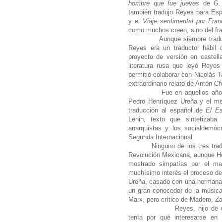
hombre que fue jueves
de G. 
también tradujo Reyes para Es
y el
Viaje sentimental por Fran
como muchos creen, sino del fr
Aunque siempre tradu
Reyes era un traductor hábil 
proyecto de versión en castel
literatura rusa que leyó Reyes
permitió colaborar con Nicolás T
extraordinario relato
de Antón Ch
Fue en aquellos añ
Pedro Henríquez Ureña y el mex
traducción al español de
El E
Lenin, texto que sintetizaba
anarquistas y los socialdemóc
Segunda Internacional.
Ninguno de los tres trad
Revolución Mexicana, aunque H
mostrado simpatías por el ma
muchísimo interés el proceso de
Ureña, casado con una hermana 
un gran conocedor de la música 
Marx, pero crítico de Madero, Za
Reyes, hijo de un má
tenía por qué interesarse en 