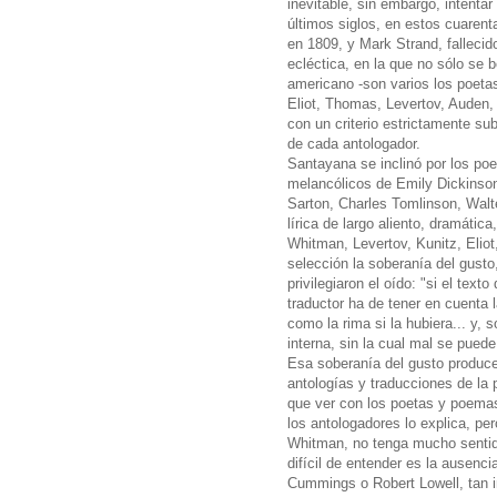
inevitable, sin embargo, intentar
últimos siglos, en estos cuaren
en 1809, y Mark Strand, fallecid
ecléctica, en la que no sólo se bo
americano -son varios los poeta
Eliot, Thomas, Levertov, Auden,
con un criterio estrictamente sub
de cada antologador.
Santayana se inclinó por los poe
melancólicos de Emily Dickinson
Sarton, Charles Tomlinson, Walte
lírica de largo aliento, dramátic
Whitman, Levertov, Kunitz, Eliot
selección la soberanía del gusto
privilegiaron el oído: "si el text
traductor ha de tener en cuenta la
como la rima si la hubiera... y, 
interna, sin la cual mal se puede 
Esa soberanía del gusto produce 
antologías y traducciones de la
que ver con los poetas y poema
los antologadores lo explica, pe
Whitman, no tenga mucho sentido
difícil de entender es la ausenc
Cummings o Robert Lowell, tan i