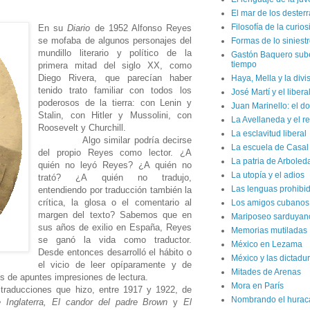
El mar de los dester
Filosofía de la curio
En su
Diario
de 1952 Alfonso Reyes
se mofaba de algunos personajes del
Formas de lo siniest
mundillo literario y político de la
Gastón Baquero sube 
tiempo
primera mitad del siglo XX, como
Diego Rivera, que parecían haber
Haya, Mella y la divi
tenido trato familiar con todos los
José Martí y el liber
poderosos de la tierra: con Lenin y
Juan Marinello: el do
Stalin, con Hitler y Mussolini, con
La Avellaneda y el r
Roosevelt y Churchill.
La esclavitud liberal
Algo similar podría decirse
La escuela de Casal
del propio Reyes como lector. ¿A
La patria de Arboled
quién no leyó Reyes? ¿A quién no
La utopía y el adios
trató? ¿A quién no tradujo,
Las lenguas prohibi
entendiendo por traducción también la
crítica, la glosa o el comentario al
Los amigos cubanos d
margen del texto? Sabemos que en
Mariposeo sarduyan
sus años de exilio en España, Reyes
Memorias mutiladas
se ganó la vida como traductor.
México en Lezama
Desde entonces desarrolló el hábito o
México y las dictadur
el vicio de leer opíparamente y de
Mitades de Arenas
os de apuntes impresiones de lectura.
Mora en París
traducciones que hizo, entre 1917 y 1922, de
Nombrando el hurac
e Inglaterra, El candor del padre Brown
y
El