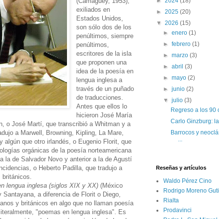
(Camagüey, 1953),
►
2024
(18)
exiliados en
►
2025
(20)
Estados Unidos,
▼
2026
(15)
son sólo dos de los
►
enero
(1)
penúltimos, siempre
►
febrero
(1)
penúltimos,
escritores de la isla
►
marzo
(3)
que proponen una
►
abril
(3)
idea de la poesía en
►
mayo
(2)
lengua inglesa a
través de un puñado
►
junio
(2)
de traducciones.
▼
julio
(3)
Antes que ellos lo
Regreso a los 90 
hicieron José María
Carlo Ginzburg: la
n, o José Martí, que transcribió a Whitman y a
dujo a Marwell, Browning, Kipling, La Mare,
Barrocos y neoclás
...
 algún que otro irlandés, o Eugenio Florit, que
tologías orgánicas de la poesía norteamericana
 a la de Salvador Novo y anterior a la de Agustí
ncidencias, o Heberto Padilla, que tradujo a
Reseñas y artículos
 británicos.
Waldo Pérez Cino
 lengua inglesa (siglos XIX y XX)
(México
Rodrigo Moreno Guti
y Santayana, a diferencia de Florit o Diego,
Rialta
canos y británicos en algo que no llaman poesía
Prodavinci
 literalmente, "poemas en lengua inglesa". Es