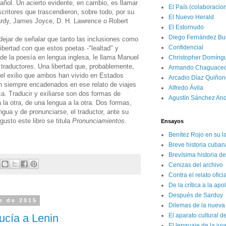
añol. Un acierto evidente, en cambio, es llamar
El País (colaboracio
scritores que trascendieron, sobre todo, por su
El Nuevo Herald
rdy, James Joyce, D. H. Lawrence o Robert
El Estornudo
Diego Fernández Bui
dejar de señalar que tanto las inclusiones como
Confidencial
libertad con que estos poetas -"lealtad" y
" de la poesía en lengua inglesa, le llama Manuel
Christopher Domíng
traductores. Una libertad que, probablemente,
Armando Chaguace
del exilio que ambos han vivido en Estados
Arcadio Díaz Quiñon
án siempre encadenados en ese relato de viajes
Alfredo Ávila
ica. Traducir y exiliarse son dos formas de
Agustín Sánchez An
la otra, de una lengua a la otra. Dos formas,
ngua y de pronunciarse, el traductor, ante su
gusto este libro se titula
Pronunciamientos
.
Ensayos
Benítez Rojo en su l
Breve historia cuban
Brevísima historia d
Cenizas del archivo
Contra el relato ofici
De la crítica a la apo
Después de Sarduy
e de 2015
Dilemas de la nueva 
ucía a Lenin
El aparato cultural d
El lenguaje de la ju