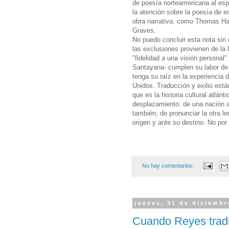
de poesía norteamericana al esp
la atención sobre la poesía de e
obra narrativa, como Thomas Ha
Graves.
No puedo concluir esta nota sin 
las exclusiones provienen de la 
"fidelidad a una visión personal
Santayana- cumplen su labor de 
tenga su raíz en la experiencia 
Unidos. Traducción y exilio est
que es la historia cultural atlánt
desplazamiento: de una nación a 
también, de pronunciar la otra le
origen y ante su destino. No por 
No hay comentarios:
jueves, 31 de diciembr
Cuando Reyes trad