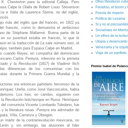
Otras literaturas cu
K. Chesterton para la editorial Calleja. Pero
pasa Calpe la
Olalla
de Robert Louis Stevenson
Paradiso, el boom y 
cia e Italia
de Laurence Sterne, no del inglés,
Poesía de imperio
ancés.
Política de Lezama
jo más del inglés que del francés, en 1922 ya
Sí y no al psicoanál
del francés, como lo demuestra el ambicioso
Socialistas en Manh
lano de Stéphane Mallarmé. Buena parte de la
Un ethos de la lectur
 en su juventud estaba en francés, lo que le
Utopía y desencanto
asin en la traducción de
La sala número seis
, el
Venezuela y la izqui
éjov, también para Espasa Calpe en Madrid.
Viaje de un panfleto
os cuando Reyes, en compañía del dominicano
icano Carlos Pereyra, intervino en la primera
stado y la Revolución
(1917) de Vladimir Ilich
Premio Isabel de Polanc
 las diferencias de los comunistas con los
ratas durante la Primera Guerra Mundial y la
uctores era entonces partidario fervoroso de la
enríquez Ureña, como José Vasconcelos, había
derismo. Los tres, en cambio, siguieron con
 la Revolución bolchevique en Rusia. Henríquez
del comunista Vicente Lombardo Toledano, fue
y la literatura rusas. Pereyra era admirador de
pata, Villa, Carranza y Obregón.
rtir de la contrarrevolución mexicana, no
Lenin y, sin embargo, las alusiones al líder