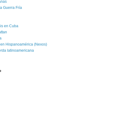
banas
la Guerra Fría
isis en Cuba
attan
a
 en Hispanoamérica (Nexos)
erda latinoamericana
o