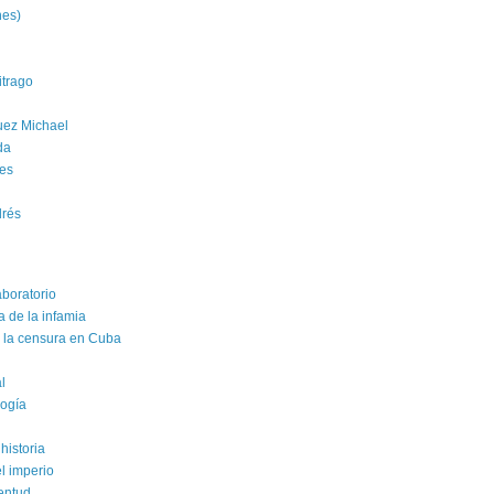
nes)
trago
uez Michael
da
es
drés
aboratorio
a de la infamia
e la censura en Cuba
al
logía
historia
el imperio
ventud