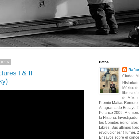
2016
Datos
Rafae
tures I & II
Ciudad Mé
ky)
Historiad
México de
libros sob
de México
Premio Matías Romero d
Anagrama de Ensayo 20
Polanco 2009. Miembro
la Historia. Investigado
los Comités Editoriales d
Libres. Sus últimos libr
revoluciones" (Turner, 
Ensayos sobre el conce