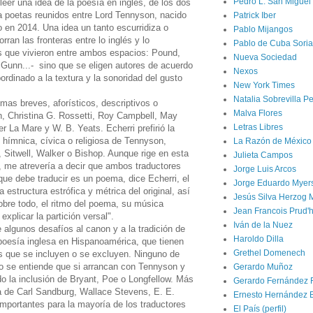
Pedro L. San Miguel
 leer una idea de la poesía en inglés, de los dos
ta poetas reunidos entre Lord Tennyson, nacido
Patrick Iber
o en 2014. Una idea un tanto escurridiza o
Pablo Mijangos
rran las fronteras entre lo inglés y lo
Pablo de Cuba Soria
s que vivieron entre ambos espacios: Pound,
Nueva Sociedad
 Gunn...- sino que se eligen autores de acuerdo
Nexos
ordinado a la textura y la sonoridad del gusto
New York Times
Natalia Sobrevilla P
mas breves, aforísticos, descriptivos o
Malva Flores
, Christina G. Rossetti, Roy Campbell, May
Letras Libres
r La Mare y W. B. Yeats. Echerri prefirió la
a, hímnica, cívica o religiosa de Tennyson,
La Razón de México
, Sitwell, Walker o Bishop. Aunque rige en esta
Julieta Campos
, me atrevería a decir que ambos traductores
Jorge Luis Arcos
o que debe traducir es un poema, dice Echerri, el
Jorge Eduardo Myer
 estructura estrófica y métrica del original, así
Jesús Silva Herzog 
sobre todo, el ritmo del poema, su música
Jean Francois Prud
explicar la partición versal".
Iván de la Nuez
algunos desafíos al canon y a la tradición de
Haroldo Dilla
 poesía inglesa en Hispanoamérica, que tienen
Grethel Domenech
s que se incluyen o se excluyen. Ninguno de
ro se entiende que si arrancan con Tennyson y
Gerardo Muñoz
 la inclusión de Bryant, Poe o Longfellow. Más
Gerardo Fernández 
ia de Carl Sandburg, Wallace Stevens, E. E.
Ernesto Hernández 
mportantes para la mayoría de los traductores
El País (perfil)