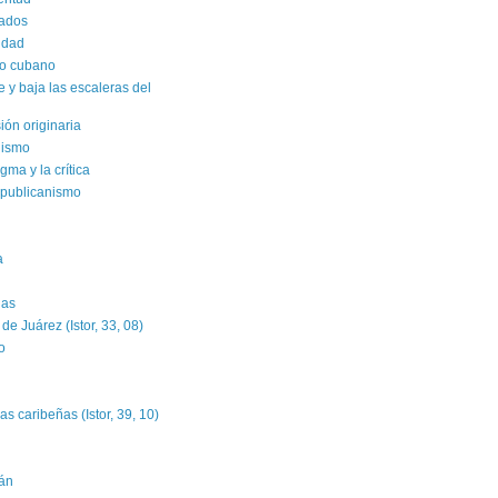
rados
sidad
ro cubano
y baja las escaleras del
sión originaria
alismo
gma y la crítica
epublicanismo
a
das
e Juárez (Istor, 33, 08)
o
as caribeñas (Istor, 39, 10)
án