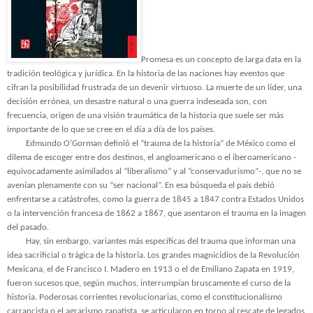
Promesa es un concepto de larga data en la
tradición teológica y jurídica. En la historia de las naciones hay eventos que
cifran la posibilidad frustrada de un devenir virtuoso. La muerte de un líder, una
decisión errónea, un desastre natural o una guerra indeseada son, con
frecuencia, origen de una visión traumática de la historia que suele ser más
importante de lo que se cree en el día a día de los países.
Edmundo O’Gorman definió el “trauma de la historia” de México como el
dilema de escoger entre dos destinos, el angloamericano o el iberoamericano -
equivocadamente asimilados al “liberalismo” y al “conservadurismo”-, que no se
avenían plenamente con su “ser nacional”. En esa búsqueda el país debió
enfrentarse a catástrofes, como la guerra de 1845 a 1847 contra Estados Unidos
o la intervención francesa de 1862 a 1867, que asentaron el trauma en la imagen
del pasado.
Hay, sin embargo, variantes más específicas del trauma que informan una
idea sacrificial o trágica de la historia. Los grandes magnicidios de la Revolución
Mexicana, el de Francisco I. Madero en 1913 o el de Emiliano Zapata en 1919,
fueron sucesos que, según muchos, interrumpían bruscamente el curso de la
historia. Poderosas corrientes revolucionarias, como el constitucionalismo
carrancista o el agrarismo zapatista, se articularon en torno al rescate de legados