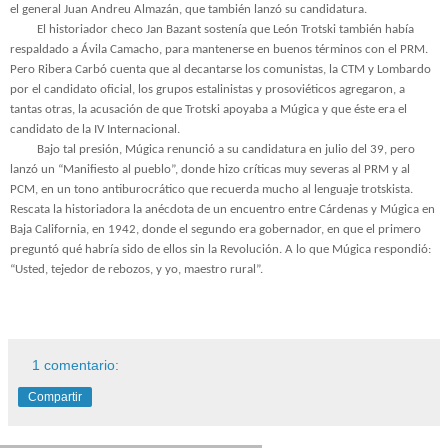
el
general Juan Andreu Almazán, que también lanzó su candidatura.
El historiador checo Jan Bazant sostenía que León Trotski también había
respaldado a Ávila Camacho, para mantenerse en buenos términos con el PRM.
Pero Ribera Carbó cuenta que al decantarse los comunistas, la CTM y Lombardo
por el candidato oficial, los grupos estalinistas y prosoviéticos agregaron, a
tantas otras, la acusación de que Trotski apoyaba a Múgica y que éste era el
candidato de la IV Internacional.
Bajo tal presión, Múgica renunció a su candidatura en julio del 39, pero
lanzó un “Manifiesto al pueblo”, donde hizo críticas muy severas al PRM y al
PCM, en un tono antiburocrático que recuerda mucho al lenguaje trotskista.
Rescata la historiadora la anécdota de un encuentro entre Cárdenas y Múgica en
Baja California, en 1942, donde el segundo era gobernador, en que el primero
preguntó qué habría sido de ellos sin la Revolución. A lo que Múgica respondió:
“Usted, tejedor de rebozos, y yo, maestro rural”.
1 comentario:
Compartir