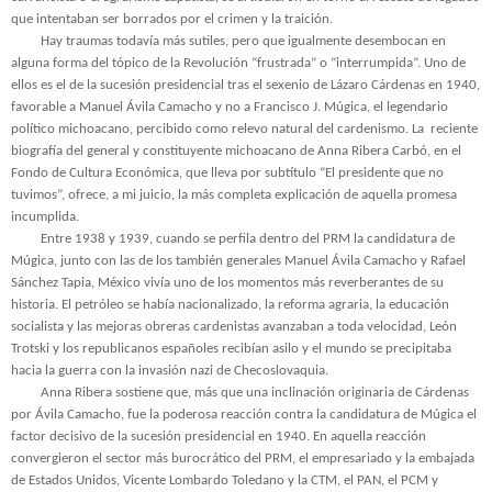
que intentaban ser borrados por el crimen y la traición.
Hay traumas todavía más sutiles, pero que igualmente desembocan en
alguna forma del tópico de la Revolución “frustrada” o “interrumpida”. Uno de
ellos es el de la sucesión presidencial tras el sexenio de Lázaro Cárdenas en 1940,
favorable a Manuel Ávila Camacho y no a Francisco J. Múgica, el legendario
político michoacano, percibido como relevo natural del cardenismo. La
reciente
biografía del general y constituyente michoacano de Anna Ribera Carbó, en el
Fondo de Cultura Económica, que lleva por subtítulo “El presidente que no
tuvimos”, ofrece, a mi juicio, la más completa explicación de aquella promesa
incumplida.
Entre 1938 y 1939, cuando se perfila dentro del PRM la candidatura de
Múgica, junto con las de los también generales Manuel Ávila Camacho y Rafael
Sánchez Tapia, México vivía uno de los momentos más reverberantes de su
historia. El petróleo se había nacionalizado, la reforma agraria, la educación
socialista y las mejoras obreras cardenistas avanzaban a toda velocidad, León
Trotski y los republicanos españoles recibían asilo y el mundo se precipitaba
hacia la guerra con la invasión nazi de Checoslovaquia.
Anna Ribera sostiene que, más que una inclinación originaria de Cárdenas
por Ávila Camacho, fue la poderosa reacción contra la candidatura de Múgica el
factor decisivo de la sucesión presidencial en 1940. En aquella reacción
convergieron el sector más burocrático del PRM, el empresariado y la embajada
de Estados Unidos, Vicente Lombardo Toledano y la CTM, el PAN, el PCM y