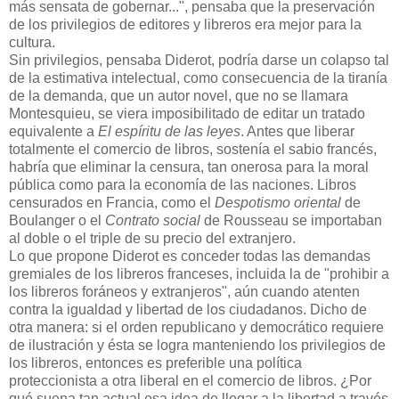
más sensata de gobernar...", pensaba que la preservación
de los privilegios de editores y libreros era mejor para la
cultura.
Sin privilegios, pensaba Diderot, podría darse un colapso tal
de la estimativa intelectual, como consecuencia de la tiranía
de la demanda, que un autor novel, que no se llamara
Montesquieu, se viera imposibilitado de editar un tratado
equivalente a
El espíritu de las leyes
. Antes que liberar
totalmente el comercio de libros, sostenía el sabio francés,
habría que eliminar la censura, tan onerosa para la moral
pública como para la economía de las naciones. Libros
censurados en Francia, como el
Despotismo oriental
de
Boulanger o el
Contrato social
de Rousseau se importaban
al doble o el triple de su precio del extranjero.
Lo que propone Diderot es conceder todas las demandas
gremiales de los libreros franceses, incluida la de "prohibir a
los libreros foráneos y extranjeros", aún cuando atenten
contra la igualdad y libertad de los ciudadanos. Dicho de
otra manera: si el orden republicano y democrático requiere
de ilustración y ésta se logra manteniendo los privilegios de
los libreros, entonces es preferible una política
proteccionista a otra liberal en el comercio de libros. ¿Por
qué suena tan actual esa idea de llegar a la libertad a través