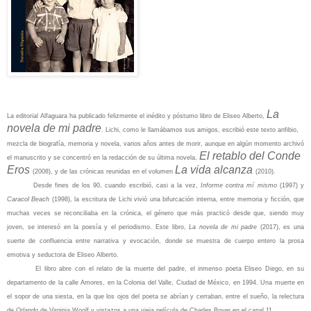
La
La editorial Alfaguara ha publicado felizmente el inédito y póstumo libro de Eliseo Alberto,
novela de mi padre
. Lichi, como le llamábamos sus amigos, escribió este texto anfibio,
mezcla de biografía, memoria y novela, varios años antes de morir, aunque en algún momento archivó
El retablo del Conde
el manuscrito y se concentró en la redacción de su última novela,
Eros
La vida alcanza
(2008), y de las crónicas reunidas en el volumen
(2010).
Desde fines de los 90, cuando escribió, casi a la vez,
Informe contra mí mismo
(1997) y
Caracol Beach
(1998), la escritura de Lichi vivió una bifurcación interna, entre memoria y ficción, que
muchas veces se reconciliaba en la crónica, el género que más practicó desde que, siendo muy
joven, se interesó en la poesía y el periodismo. Este libro,
La novela de mi padre
(2017), es una
suerte de confluencia entre narrativa y evocación, donde se muestra de cuerpo entero la prosa
emotiva y seductora de Eliseo Alberto.
El libro abre con el relato de la muerte del padre, el inmenso poeta Eliseo Diego, en su
departamento de la calle Amores, en la Colonia del Valle, Ciudad de México, en 1994. Una muerte en
el sopor de una siesta, en la que los ojos del poeta se abrían y cerraban, entre el sueño, la relectura
de
Orlando
de Virginia Woolf y vistazos a una vieja película de Charles Boyer en el canal 11.