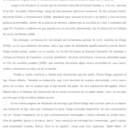
Luego Lichi introduce el asunto que le permitirá reescribir la historia familiar y, a la vez, articular
la ficción. Su padre, Eliseo Diego, luego de dos primeros ejercicios narrativos,
En las oscuras manos
del olvido
(1942) y
Divertimentos
(1946), abandonó para siempre la ficción y se dedicó a una escritura
poética inconfundible, dentro de la poesía de altísima calidad que se escribía en Cuba a mediados del
siglo XX. El primer cuaderno en que aquella voz se escucha, plenamente, fue el clásico
En la Calzada
de Jesús del Monte
(1949).
Sin embargo, un manuscrito encontrado por la hermana gemela de Lichi, Josefina de Diego
(Fefé)
)
, en la casa habanera del poeta, indica que antes de abandonar aquella narrativa juvenil, Eliseo
Diego intentó probar suerte con la novela. La ficción del poeta se llamaría
Narración de domingo
y
contaría la historia de Cayetano, un joven pueblerino –de esas misteriosas comarcas retratadas luego
en
Por los extraños pueblos
(1958)- que mientras encuentra algún tesoro escondido en una cueva,
sueña y rememora su vida y la de su familia.
Pueblo y sueño, memoria y familia eran obsesiones que del padre, Eliseo Diego, pasaron al
hijo, Eliseo Alberto. También la melancolía, que Lichi describe de manera descarnada, como nunca
antes en su obra, fue un atributo que el hijo heredó del padre. En esa exploración del legado, Eliseo
Alberto ubica el hallazgo del manuscrito de la novela inconclusa de su padre poeta, como un encargo
secreto que el hijo novelista deberá asumir.
En las treinta páginas de
Narración de domingo
que Eliseo Diego dejó escritas parecía ocultarse
una invitación al hijo, para que continuara la tarea. Diego insertaba fragmentos de una conversación
con un "amigo" imaginario, en la que constantemente interrogaba y hasta criticaba su propio texto.
Una de aquellas glosas a la trama, decía: "esta narración de domingo fue comenzada, ¿pero cuándo
será terminada? Cuándo. Nunca. Esa es mi opinión". Otras eran más explícitas: "¡Bah! !Bah!, "el