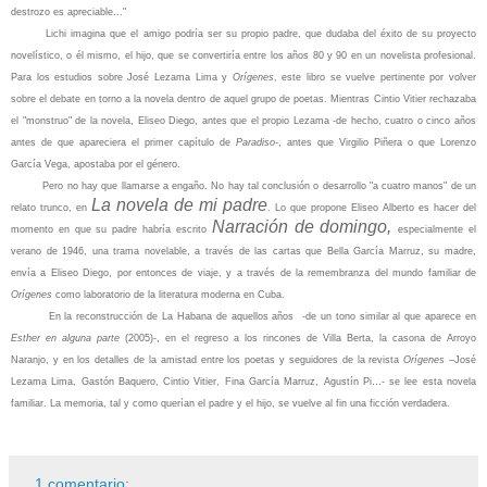
destrozo es apreciable..."
Lichi imagina que el amigo podría ser su propio padre, que dudaba del éxito de su proyecto
novelístico, o él mismo, el hijo, que se convertiría entre los años 80 y 90 en un novelista profesional.
Para los estudios sobre José Lezama Lima y
Orígenes
, este libro se vuelve pertinente por volver
sobre el debate en torno a la novela dentro de aquel grupo de poetas. Mientras Cintio Vitier rechazaba
el "monstruo" de la novela, Eliseo Diego, antes que el propio Lezama -de hecho, cuatro o cinco años
antes de que apareciera el primer capítulo de
Paradiso-
, antes que Virgilio Piñera o que Lorenzo
García Vega, apostaba por el género.
Pero no hay que llamarse a engaño.
No hay tal conclusión o desarrollo "a cuatro manos" de un
La novela de mi padre
relato trunco, en
. Lo que propone Eliseo Alberto es hacer del
Narración de domingo
,
momento en que su padre habría escrito
especialmente el
verano de 1946, una trama novelable, a través de las cartas que Bella García Marruz, su madre,
envía a Eliseo Diego, por entonces de viaje, y a través de la remembranza del mundo familiar de
Orígenes
como laboratorio de la literatura moderna en Cuba.
En la reconstrucción de La Habana de aquellos años
-de un tono similar al que aparece en
Esther en alguna parte
(2005)-, en el regreso a los rincones de Villa Berta, la casona de Arroyo
Naranjo, y en los detalles de la amistad entre los poetas y seguidores de la revista
Orígenes
–José
Lezama Lima, Gastón Baquero, Cintio Vitier, Fina García Marruz, Agustín Pi…- se lee esta novela
familiar. La memoria, tal y como querían el padre y el hijo, se vuelve al fin una ficción verdadera.
1 comentario: