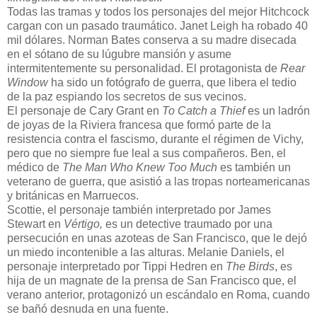
Todas las tramas y todos los personajes del mejor Hitchcock
cargan con un pasado traumático. Janet Leigh ha robado 40
mil dólares. Norman Bates conserva a su madre disecada
en el sótano de su lúgubre mansión y asume
intermitentemente su personalidad. El protagonista de
Rear
Window
ha sido un fotógrafo de guerra, que libera el tedio
de la paz espiando los secretos de sus vecinos.
El personaje de Cary Grant en
To Catch a Thief
es un ladrón
de joyas de la Riviera francesa que formó parte de la
resistencia contra el fascismo, durante el régimen de Vichy,
pero que no siempre fue leal a sus compañeros. Ben, el
médico de
The Man Who Knew Too Much
es también un
veterano de guerra, que asistió a las tropas norteamericanas
y británicas en Marruecos.
Scottie, el personaje también interpretado por James
Stewart en
Vértigo,
es un detective traumado por una
persecución en unas azoteas de San Francisco, que le dejó
un miedo incontenible a las alturas. Melanie Daniels, el
personaje interpretado por Tippi Hedren en
The Birds
, es
hija de un magnate de la prensa de San Francisco que, el
verano anterior, protagonizó un escándalo en Roma, cuando
se bañó desnuda en una fuente.