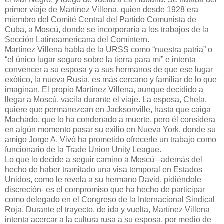
primer viaje de Martínez Villena, quien desde 1928 era
miembro del Comité Central del Partido Comunista de
Cuba, a Moscú, donde se incorporaría a los trabajos de la
Sección Latinoamericana del Comintern.
Martínez Villena habla de la URSS como “nuestra patria” o
“el único lugar seguro sobre la tierra para mí” e intenta
convencer a su esposa y a sus hermanos de que ese lugar
exótico, la nueva Rusia, es más cercano y familiar de lo que
imaginan. El propio Martínez Villena, aunque decidido a
llegar a Moscú, vacila durante el viaje. La esposa, Chela,
quiere que permanezcan en Jacksonville, hasta que caiga
Machado, que lo ha condenado a muerte, pero él considera
en algún momento pasar su exilio en Nueva York, donde su
amigo Jorge A. Vivó ha prometido ofrecerle un trabajo como
funcionario de la Trade Union Unity League.
Lo que lo decide a seguir camino a Moscú –además del
hecho de haber tramitado una visa temporal en Estados
Unidos, como le revela a su hermano David, pidiéndole
discreción- es el compromiso que ha hecho de participar
como delegado en el Congreso de la Internacional Sindical
Roja. Durante el trayecto, de ida y vuelta, Martínez Villena
intenta acercar a la cultura rusa a su esposa, por medio de