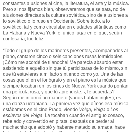
constantes alusiones al cine, la literatura, el arte y la música.
Pero si nos fijamos bien, observaremos que se trata, no de
alusiones directas a la cultura soviética, sino de alusiones a
lo soviético o lo ruso en Occidente. Sobre todo, a lo
soviético, tal y como circulaba en ciudades atlánticas como
La Habana y Nueva York, el único lugar en el que, según
confesaría, fue feliz:
“Todo el grupo de los marineros presentes, acompañados al
piano, cantaron cinco o seis canciones rusas formidables.
¡Cómo me acordé de tí anoche! Me parecía absurdo estar
asistiendo a aquello sin que tú participaras de lo mismo, sin
que tú estuvieras a mi lado sintiendo como yo. Una de las
cosas que oí en el fonógrafo y en el piano es la música que
siempre tocaban en los cines de Nueva York cuando ponían
una película rusa, y que tú aprendiste. ¿Te acuerdas?
Según me informó un marinero (varios hablan inglés), es
una danza ucraniana. La primera vez que oímos esa música
estábamos en el cine Prado, viendo
Volga, Volga
o
Los
esclavos del Volga
. La tocaban cuando el antiguo cosaco,
rebelado y convertido en pirata, después de perder al
muchachito que adoptó y haberse matado su amada, hace