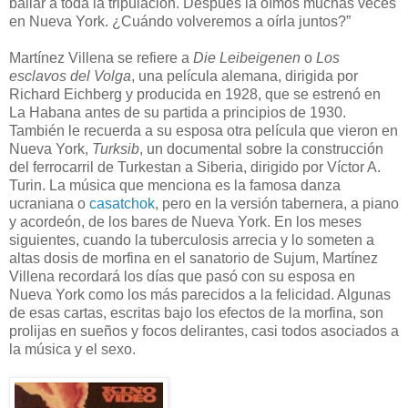
bailar a toda la tripulación. Después la oímos muchas veces
en Nueva York. ¿Cuándo volveremos a oírla juntos?”
Martínez Villena se refiere a
Die Leibeigenen
o
Los
esclavos del Volga
, una película alemana, dirigida por
Richard Eichberg y producida en 1928, que se estrenó en
La Habana antes de su partida a principios de 1930.
También le recuerda a su esposa otra película que vieron en
Nueva York,
Turksib
, un documental sobre la construcción
del ferrocarril de Turkestan a Siberia, dirigido por Víctor A.
Turin.
La música que menciona es la famosa danza
ucraniana o
casatchok
, pero en la versión tabernera, a piano
y acordeón, de los bares de Nueva York. En los meses
siguientes, cuando la tuberculosis arrecia y lo someten a
altas dosis de morfina en el sanatorio de Sujum, Martínez
Villena recordará los días que pasó con su esposa en
Nueva York como los más parecidos a la felicidad. Algunas
de esas cartas, escritas bajo los efectos de la morfina, son
prolijas en sueños y focos delirantes, casi todos asociados a
la música y el sexo.