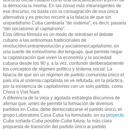
la democracia misma. En las zonas más intransigentes de
ese discurso, no basta con la consagración de esa única
alternativa y es preciso recurrir a la falacia de que sin
unipartidismo Cuba cambiaría “de sistema”, es decir, pasaría
“del socialismo al capitalismo”.
Esta última fórmula es un modo de retrotraer el debate
cubano a las antinomias tradicionales de
revolución/contrarrevolución y socialismo/capitalismo, en
una suerte de inmovilismo del lenguaje, que permite negar
la capitalización que viven la economía y la sociedad
cubana desde los 90 y, a la vez, confundir deliberadamente
los conceptos de régimen político y sistema social. La
falacia de que sin un
régimen
de partido comunista único el
país iría al
sistema
capitalista se ve refutada, en la práctica,
por la existencia de capitalismos con un solo partido, como
China o Viet Nam.
A diferencia de la vieja y agotada estrategia discursiva de
afirmar que, antes de permitir la formación de diversos
partidos en Cuba, debe democratizarse el partido único, el
grupo Laboratorio Casa Cuba ha formulado, en su
proyecto
Cuba soñada-Cuba posible-Cuba futura
, la más clara
propuesta de transición del partido único al partido