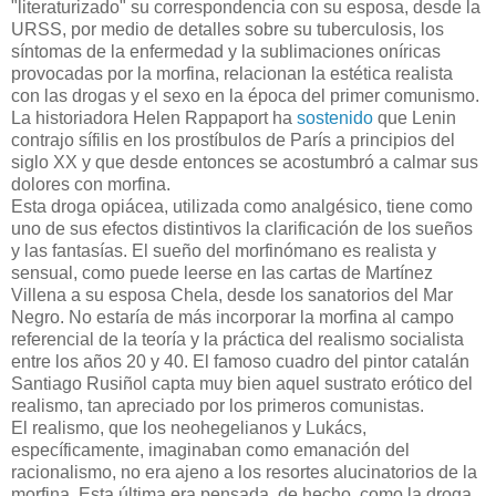
"literaturizado" su correspondencia con su esposa, desde la
URSS, por medio de detalles sobre su tuberculosis, los
síntomas de la enfermedad y la sublimaciones oníricas
provocadas por la morfina, relacionan la estética realista
con las drogas y el sexo en la época del primer comunismo.
La historiadora Helen Rappaport ha
sostenido
que Lenin
contrajo sífilis en los prostíbulos de París a principios del
siglo XX y que desde entonces se acostumbró a calmar sus
dolores con morfina.
Esta droga opiácea, utilizada como analgésico, tiene como
uno de sus efectos distintivos la clarificación de los sueños
y las fantasías. El sueño del morfinómano es realista y
sensual, como puede leerse en las cartas de Martínez
Villena a su esposa Chela, desde los sanatorios del Mar
Negro. No estaría de más incorporar la morfina al campo
referencial de la teoría y la práctica del realismo socialista
entre los años 20 y 40. El famoso cuadro del pintor catalán
Santiago Rusiñol capta muy bien aquel sustrato erótico del
realismo, tan apreciado por los primeros comunistas.
El realismo, que los neohegelianos y Lukács,
específicamente, imaginaban como emanación del
racionalismo, no era ajeno a los resortes alucinatorios de la
morfina. Esta última era pensada, de hecho, como la droga