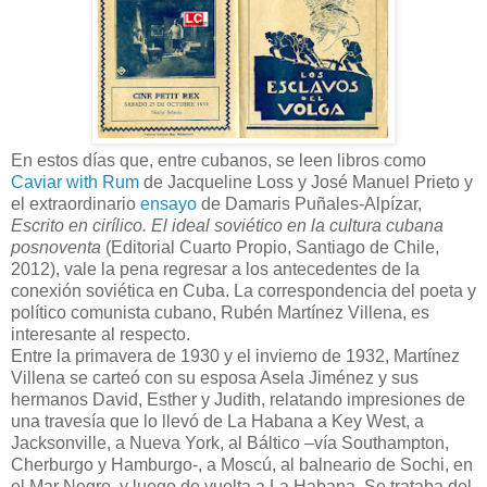
En estos días que, entre cubanos, se leen libros como
Caviar with Rum
de Jacqueline Loss y José Manuel Prieto y
el extraordinario
ensayo
de Damaris Puñales-Alpízar,
Escrito en cirílico. El ideal soviético en la cultura cubana
posnoventa
(Editorial Cuarto Propio, Santiago de Chile,
2012), vale la pena regresar a los antecedentes de la
conexión soviética en Cuba. La correspondencia del poeta y
político comunista cubano, Rubén Martínez Villena, es
interesante al respecto.
Entre la primavera de 1930 y el invierno de 1932, Martínez
Villena se carteó con su esposa Asela Jiménez y sus
hermanos David, Esther y Judith, relatando impresiones de
una travesía que lo llevó de La Habana a Key West, a
Jacksonville, a Nueva York, al Báltico –vía Southampton,
Cherburgo y Hamburgo-, a Moscú, al balneario de Sochi, en
el Mar Negro, y luego de vuelta a La Habana. Se trataba del