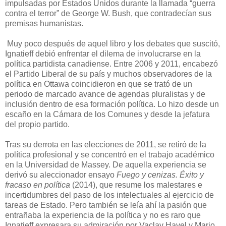
impulsadas por Estados Unidos durante la llamada “guerra
contra el terror” de George W. Bush, que contradecían sus
premisas humanistas.
Muy poco después de aquel libro y los debates que suscitó,
Ignatieff debió enfrentar el dilema de involucrarse en la
política partidista canadiense. Entre 2006 y 2011, encabezó
el Partido Liberal de su país y muchos observadores de la
política en Ottawa coincidieron en que se trató de un
periodo de marcado avance de agendas pluralistas y de
inclusión dentro de esa formación política. Lo hizo desde un
escaño en la Cámara de los Comunes y desde la jefatura
del propio partido.
Tras su derrota en las elecciones de 2011, se retiró de la
política profesional y se concentró en el trabajo académico
en la Universidad de Massey. De aquella experiencia se
derivó su aleccionador ensayo
Fuego y cenizas. Éxito y
fracaso en política
(2014), que resume los malestares e
incertidumbres del paso de los intelectuales al ejercicio de
tareas de Estado. Pero también se leía ahí la pasión que
entrañaba la experiencia de la política y no es raro que
Ignatieff expresara su admiración por Vaclav Havel y Mario