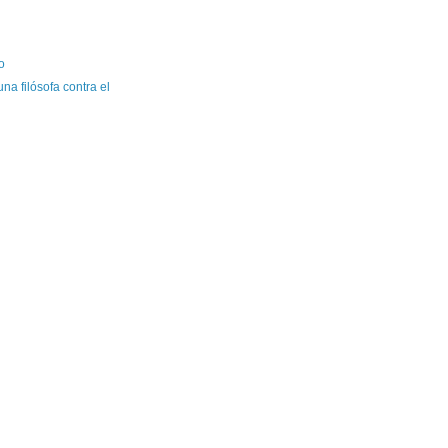
o
a filósofa contra el