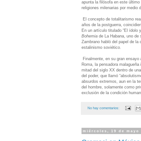
apunta la filósofa en este último
religiones milenarias por medio 
El concepto de totalitarismo re
años de la postguerra, coincidi
En un artículo titulado “El ídolo 
Bohemia
de La Habana, uno de su
Zambrano habló del papel de la d
estalinismo soviético.
Finalmente, en su gran ensayo
Roma, la pensadora malagueña in
mitad del siglo XX dentro de un
del poder, que llamó “absolutis
absurdos extremos, aun en la tesi
del hombre, solamente como priv
exclusión de la condición huma
No hay comentarios:
miércoles, 19 de mayo