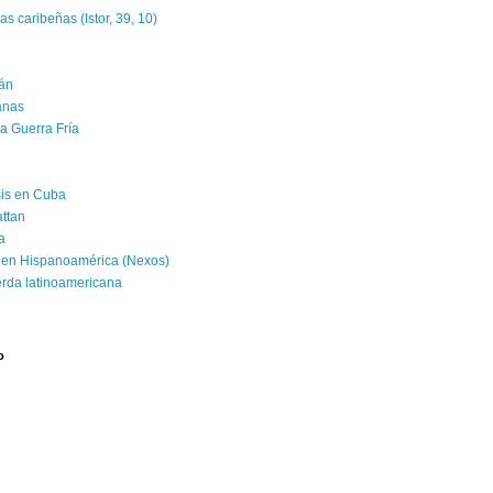
as caribeñas (Istor, 39, 10)
án
banas
la Guerra Fría
isis en Cuba
attan
a
 en Hispanoamérica (Nexos)
erda latinoamericana
o