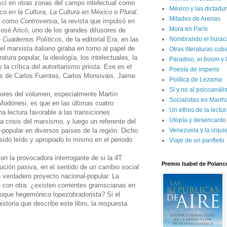
sci en otras zonas del campo intelectual como
México y las dictadur
co en la Cultura, La Cultura en México
o
Plural
.
Mitades de Arenas
es como
Controversia
, la revista que impulsó en
Mora en París
José Aricó, uno de los grandes difusores de
e
Cuadernos Políticos
, de la editorial Era, en las
Nombrando el hurac
 el marxista italiano giraba en torno al papel de
Otras literaturas cu
ratura popular, la ideología, los intelectuales, la
Paradiso, el boom y 
 la crítica del autoritarismo priista. Ese es el
Poesía de imperio
 de Carlos Fuentes, Carlos Monsiváis, Jaime
Política de Lezama
.
Sí y no al psicoanál
ores del volumen, especialmente Martín
Socialistas en Manh
odonesi, es que en las últimas cuatro
Un ethos de la lectur
 lectura favorable a las transiciones
Utopía y desencanto
a crisis del marxismo, y luego un referente del
-popular en diversos países de la región. Dicho
Venezuela y la izqui
sido leído y apropiado lo mismo en el periodo
Viaje de un panfleto
n la provocadora interrogante de si la 4T
Premio Isabel de Polanc
ución pasiva, en el sentido de un cambio social
 verdadero proyecto nacional-popular. La
con otra: ¿existen corrientes gramscianas en
bloque hegemónico lopezobradorista? Si el
toria que describe este libro, la respuesta