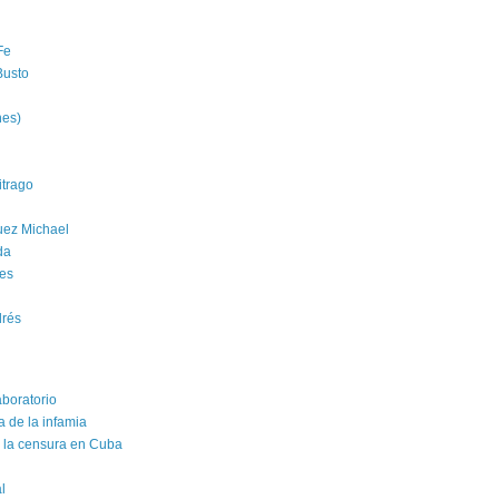
Fe
Busto
nes)
trago
uez Michael
da
es
drés
aboratorio
a de la infamia
e la censura en Cuba
al