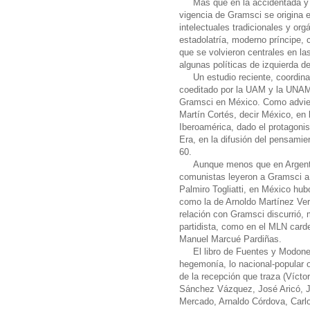
Más que en la accidentada y t
vigencia de Gramsci se origina 
intelectuales tradicionales y org
estadolatría, moderno príncipe, 
que se volvieron centrales en las
algunas políticas de izquierda d
Un estudio reciente, coordi
coeditado por la UAM y la UNAM,
Gramsci en México. Como advier
Martín Cortés, decir México, en la
Iberoamérica, dado el protagoni
Era, en la difusión del pensamie
60.
Aunque menos que en Argentin
comunistas leyeron a Gramsci a t
Palmiro Togliatti, en México hu
como la de Arnoldo Martínez Verd
relación con Gramsci discurrió,
partidista, como en el MLN carden
Manuel Marcué Pardiñas.
El libro de Fuentes y Modones
hegemonía, lo nacional-popular o
de la recepción que traza (Víct
Sánchez Vázquez, José Aricó, J
Mercado, Arnaldo Córdova, Carl