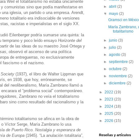
Para Weil el totalitarismo no estaba únicamente
►
abril
(2)
s y comunistas sino que podía manifestarse en
 una iglesia, un partido o una empresa. Arendt,
▼
mayo
(2)
no totalitario era indisociable de versiones
Gramsci en Méxic
stas, racistas e imperialistas en el siglo XX.
María Zambrano, un
totalitarismo
udió Eilenberger podría sumarse una quinta: la
u temprano y poco leído ensayo
Horizonte del
►
junio
(3)
partir de las ideas de su maestro José Ortega y
►
julio
(2)
asas
, observó el ascenso de una política
►
agosto
(3)
 Europa de entreguerras, no exclusivamente
►
septiembre
(2)
el fascismo o el nazismo.
►
octubre
(2)
 Society
(1937), el libro de Walter Lippman que
►
noviembre
(2)
rís, en 1938, que hoy, erróneamente, se
►
diciembre
(2)
l del neoliberalismo, María Zambrano llamó a
e encarara el “problema social” contemporáneo.
►
2022
(19)
eguidores, Zambrano no veía el totalitarismo
►
2023
(23)
baro sino como resultado del racionalismo y la
►
2024
(18)
►
2025
(20)
érmino totalitarismo se afinca en la obra de
►
2026
(15)
o Víctor Serge, María Zambrano lo usa
sla de Puerto Rico. Nostalgia y esperanza de
nía de Europa
(1945). “La anulación totalitaria”,
Reseñas y artículos