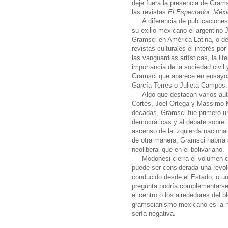
deje fuera la presencia de Gram
las revistas
El Espectador, Méxi
A diferencia de publicacion
su exilio mexicano el argentino 
Gramsci en América Latina, o d
revistas culturales el interés por
las vanguardias artísticas, la lite
importancia de la sociedad civil y
Gramsci que aparece en ensayos
García Terrés o Julieta Campos
Algo que destacan varios aut
Cortés, Joel Ortega y Massimo M
décadas, Gramsci fue primero una
democráticas y al debate sobre l
ascenso de la izquierda nacional
de otra manera, Gramsci habría 
neoliberal que en el bolivariano.
Modonesi cierra el volumen co
puede ser considerada una revol
conducido desde el Estado, o un
pregunta podría complementarse 
el centro o los alrededores del 
gramscianismo mexicano es la his
sería negativa.