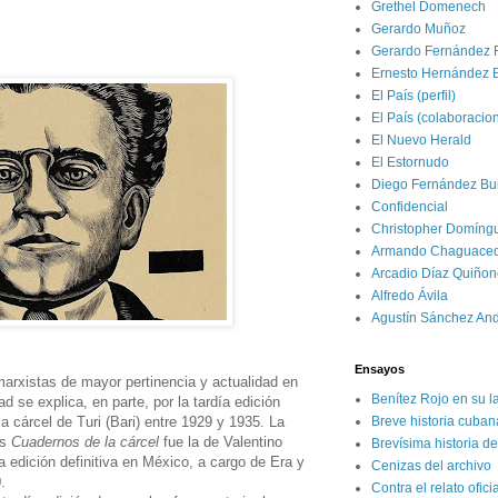
Grethel Domenech
Gerardo Muñoz
Gerardo Fernández 
Ernesto Hernández 
El País (perfil)
El País (colaboracio
El Nuevo Herald
El Estornudo
Diego Fernández Bui
Confidencial
Christopher Domíng
Armando Chaguace
Arcadio Díaz Quiñon
Alfredo Ávila
Agustín Sánchez An
Ensayos
arxistas de mayor pertinencia y actualidad en
Benítez Rojo en su l
ad se explica, en parte, por la tardía edición
a cárcel de Turi (Bari) entre 1929 y 1935. La
Breve historia cuban
os
Cuadernos de la cárcel
fue la de Valentino
Brevísima historia d
 edición definitiva en México, a cargo de Era y
Cenizas del archivo
0.
Contra el relato ofici