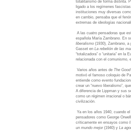
totalitarismo de forma distinta. 
ligado a los regímenes fascista
instituciones muy diversas como
en cambio, pensaba que el fenóme
extremas de ideologías nacionali
A las cuatro pensadoras que est
española María Zambrano. En s
liberalismo
(1930), Zambrano, a 
Gasset en
La rebelión de las m
“totalizadora” o “unitaria” en la
relacionada con el comunismo, 
Varios años antes de
The Good
motivó el famoso coloquio de Pa
entiende como evento fundaciona
crear un “nuevo liberalismo”, qu
A diferencia de Lippman y sus s
como un régimen irracional o bár
civilización.
Ya en los años 1940, cuando el t
pensadores como George Orwell 
críticamente en ensayos como
I
un mundo mejor
(1940) y
La ago