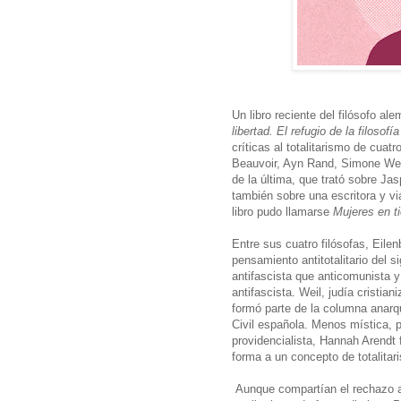
Un libro reciente del filósofo al
libertad. El refugio de la filoso
críticas al totalitarismo de cua
Beauvoir, Ayn Rand, Simone Wei
de la última, que trató sobre J
también sobre una escritora y v
libro pudo llamarse
Mujeres en t
Entre sus cuatro filósofas, Eile
pensamiento antitotalitario del 
antifascista que anticomunista 
antifascista. Weil, judía cristian
formó parte de la columna anarq
Civil española. Menos mística, p
providencialista, Hannah Arendt
forma a un concepto de totalitar
Aunque compartían el rechazo a H