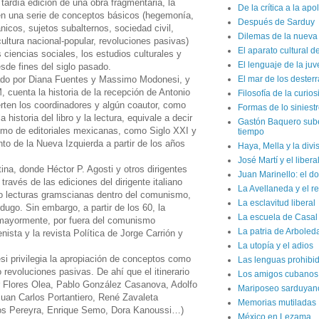
ardía edición de una obra fragmentaria, la
De la crítica a la apo
en una serie de conceptos básicos (hegemonía,
Después de Sarduy
ánicos, sujetos subalternos, sociedad civil,
Dilemas de la nueva 
cultura nacional-popular, revoluciones pasivas)
El aparato cultural d
 ciencias sociales, los estudios culturales y
El lenguaje de la ju
esde fines del siglo pasado.
nado por Diana Fuentes y Massimo Modonesi, y
El mar de los dester
 cuenta la historia de la recepción de Antonio
Filosofía de la curio
ten los coordinadores y algún coautor, como
Formas de lo siniest
 historia del libro y la lectura, equivale a decir
Gastón Baquero sube 
smo de editoriales mexicanas, como Siglo XXI y
tiempo
nto de la Nueva Izquierda a partir de los años
Haya, Mella y la divi
José Martí y el liber
a, donde Héctor P. Agosti y otros dirigentes
Juan Marinello: el do
ravés de las ediciones del dirigente italiano
La Avellaneda y el r
bo lecturas gramscianas dentro del comunismo,
La esclavitud liberal
ugo. Sin embargo, a partir de los 60, la
La escuela de Casal
 mayormente, por fuera del comunismo
La patria de Arboled
ista y la revista Política de Jorge Carrión y
La utopía y el adios
i privilegia la apropiación de conceptos como
Las lenguas prohibi
 revoluciones pasivas. De ahí que el itinerario
Los amigos cubanos d
or Flores Olea, Pablo González Casanova, Adolfo
Mariposeo sarduyan
uan Carlos Portantiero, René Zavaleta
Memorias mutiladas
os Pereyra, Enrique Semo, Dora Kanoussi…)
México en Lezama