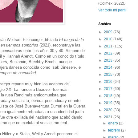
(Colmex, 2022).
Ver todo mi perfil
Archivo
►
2009
(76)
►
2010
(148)
emán Wolfram Eilenberger, titulado
El fuego de la
fía en tiempos sombríos
(2021), reconstruye las
►
2011
(115)
tro pensadoras entre los años 30 y 40: Simone de
►
2012
(89)
l y Hannah Arendt. Como en un conocido título
►
2013
(85)
aspers, Benjamin, Brecht y Broch –aunque
iajera danesa conocida como Isak Dinesen-, el
►
2014
(96)
iempos de oscuridad
.
►
2015
(70)
►
2016
(64)
nberger reparte muy bien los acentos del
►
2017
(60)
siglo XX. La francesa Beauvoir fue más
y la rusa Rand más anticomunista que
►
2018
(49)
izada y socialista, obrera, pescadora y errante,
►
2019
(35)
uista de José Buenaventura Durruti en la Guerra
►
2020
(33)
ero igualmente refractaria a una identidad judía
 fue otra exiliada del nazismo que acabó dando
▼
2021
(26)
ismo que no excluía al socialismo real.
►
enero
(2)
►
febrero
(2)
itler y a Stalin, Weil y Arendt pensaron el
►
marzo
(2)