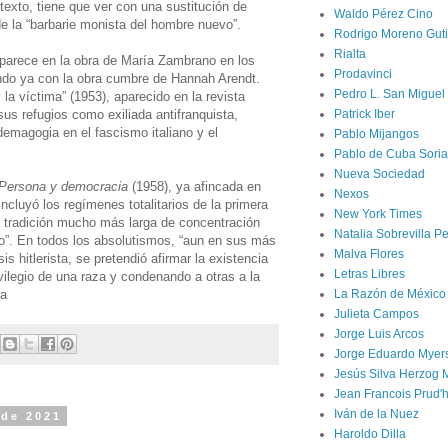
 texto, tiene que ver con una sustitución de
Waldo Pérez Cino
de la “barbarie monista del hombre nuevo”.
Rodrigo Moreno Guti
Rialta
aparece en la obra de María Zambrano en los
Prodavinci
endo ya con la obra cumbre de Hannah Arendt.
Pedro L. San Miguel
y la víctima” (1953), aparecido en la revista
s refugios como exiliada antifranquista,
Patrick Iber
emagogia en el fascismo italiano y el
Pablo Mijangos
Pablo de Cuba Soria
Nueva Sociedad
Persona y democracia
(1958), ya afincada en
Nexos
cluyó los regímenes totalitarios de la primera
New York Times
a tradición mucho más larga de concentración
Natalia Sobrevilla P
mo”. En todos los absolutismos, “aun en sus más
Malva Flores
s hitlerista, se pretendió afirmar la existencia
Letras Libres
ilegio de una raza y condenando a otras a la
na
La Razón de México
Julieta Campos
Jorge Luis Arcos
Jorge Eduardo Myer
Jesús Silva Herzog 
Jean Francois Prud
Iván de la Nuez
 de 2021
Haroldo Dilla