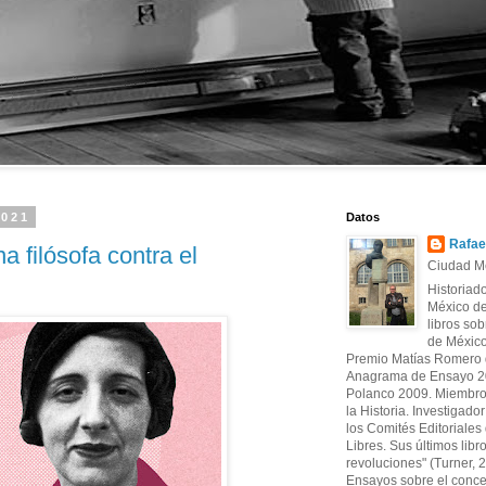
2021
Datos
Rafae
 filósofa contra el
Ciudad Mé
Historiad
México de
libros sob
de México
Premio Matías Romero d
Anagrama de Ensayo 20
Polanco 2009. Miembro
la Historia. Investigado
los Comités Editoriales d
Libres. Sus últimos libr
revoluciones" (Turner, 
Ensayos sobre el conce