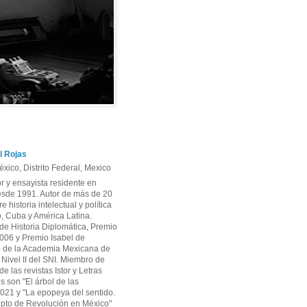
l Rojas
xico, Distrito Federal, Mexico
or y ensayista residente en
sde 1991. Autor de más de 20
re historia intelectual y política
, Cuba y América Latina.
e Historia Diplomática, Premio
06 y Premio Isabel de
 de la Academia Mexicana de
r Nivel II del SNI. Miembro de
e las revistas Istor y Letras
os son "El árbol de las
2021 y "La epopeya del sentido.
pto de Revolución en México"