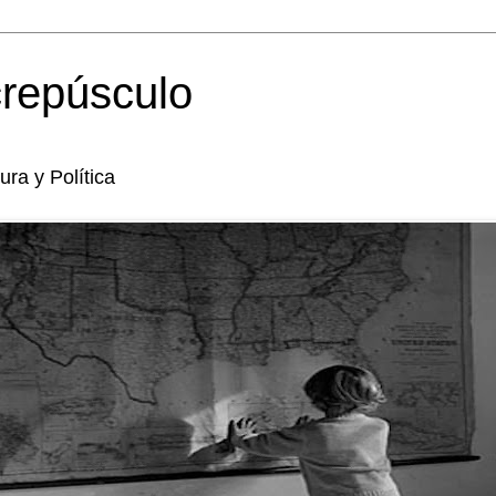
crepúsculo
tura y Política