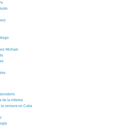
Fe
Busto
nes)
trago
uez Michael
da
es
drés
aboratorio
a de la infamia
e la censura en Cuba
al
logía