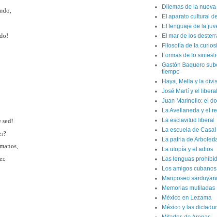
Dilemas de la nueva 
endo,
El aparato cultural d
El lenguaje de la ju
ido!
El mar de los dester
Filosofía de la curio
Formas de lo siniest
Gastón Baquero sube 
tiempo
Haya, Mella y la divi
José Martí y el liber
Juan Marinello: el do
La Avellaneda y el r
La esclavitud liberal
e sed!
La escuela de Casal
er?
La patria de Arboled
umanos,
La utopía y el adios
r.
Las lenguas prohibi
Los amigos cubanos d
Mariposeo sarduyan
Memorias mutiladas
México en Lezama
México y las dictadur