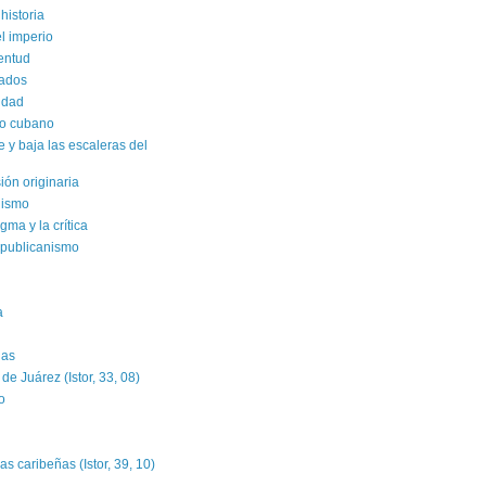
historia
el imperio
ventud
rados
sidad
ro cubano
y baja las escaleras del
sión originaria
alismo
gma y la crítica
epublicanismo
a
das
e Juárez (Istor, 33, 08)
o
as caribeñas (Istor, 39, 10)