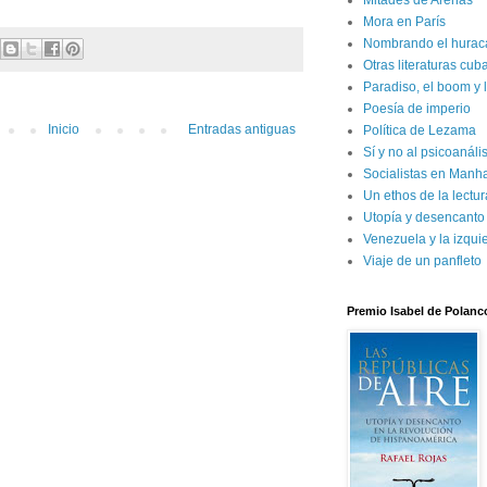
Mitades de Arenas
Mora en París
Nombrando el hurac
Otras literaturas cu
Paradiso, el boom y 
Poesía de imperio
Inicio
Entradas antiguas
Política de Lezama
Sí y no al psicoanál
Socialistas en Manh
Un ethos de la lectur
Utopía y desencanto
Venezuela y la izqui
Viaje de un panfleto
Premio Isabel de Polanc