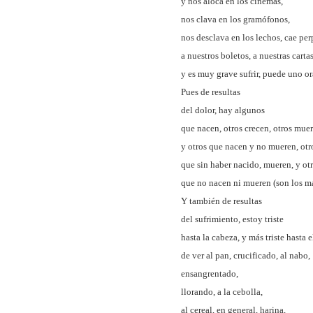
y nos aloca en los cinemas,
nos clava en los gramófonos,
nos desclava en los lechos, cae pe
a nuestros boletos, a nuestras cartas
y es muy grave sufrir, puede uno o
Pues de resultas
del dolor, hay algunos
que nacen, otros crecen, otros muer
y otros que nacen y no mueren, otr
que sin haber nacido, mueren, y ot
que no nacen ni mueren (son los má
Y también de resultas
del sufrimiento, estoy triste
hasta la cabeza, y más triste hasta e
de ver al pan, crucificado, al nabo,
ensangrentado,
llorando, a la cebolla,
al cereal, en general, harina,