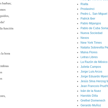
s barbas;
Rialta
Prodavinci
ramos
Pedro L. San Miguel
quidos,
Patrick Iber
ida!
Pablo Mijangos
 da función
Pablo de Cuba Soria
Nueva Sociedad
Nexos
New York Times
Natalia Sobrevilla P
Malva Flores
 la hora
Letras Libres
La Razón de México
hembras
Julieta Campos
Jorge Luis Arcos
os
Jorge Eduardo Myer
os
Jesús Silva Herzog 
Jean Francois Prud
Iván de la Nuez
bres,
Haroldo Dilla
Grethel Domenech
Gerardo Muñoz