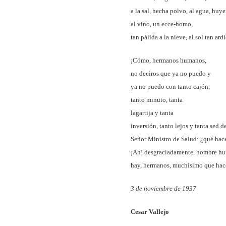
a la sal, hecha polvo, al agua, huy
al vino, un ecce-homo,
tan pálida a la nieve, al sol tan ard
¡Cómo, hermanos humanos,
no deciros que ya no puedo y
ya no puedo con tanto cajón,
tanto minuto, tanta
lagartija y tanta
inversión, tanto lejos y tanta sed d
Señor Ministro de Salud: ¿qué hac
¡Ah! desgraciadamente, hombre h
hay, hermanos, muchísimo que hace
3 de noviembre de 1937
Cesar Vallejo