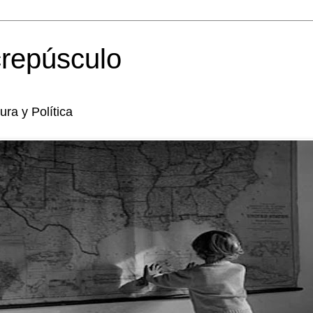
crepúsculo
tura y Política