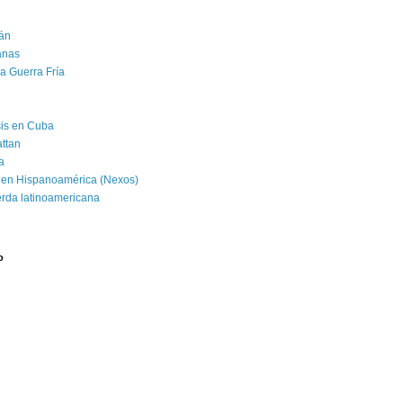
án
banas
la Guerra Fría
isis en Cuba
attan
a
 en Hispanoamérica (Nexos)
erda latinoamericana
o