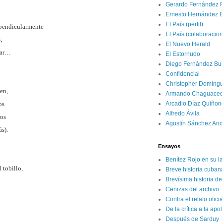
Gerardo Fernández 
Ernesto Hernández 
El País (perfil)
rpendicularmente
El País (colaboracio
;
El Nuevo Herald
rar…
El Estornudo
Diego Fernández Bui
Confidencial
Christopher Domíng
en,
Armando Chaguace
os
Arcadio Díaz Quiñon
Alfredo Ávila
ros
Agustín Sánchez An
s).
Ensayos
Benítez Rojo en su l
l tobillo,
Breve historia cuban
Brevísima historia d
Cenizas del archivo
Contra el relato ofici
De la crítica a la apo
Después de Sarduy