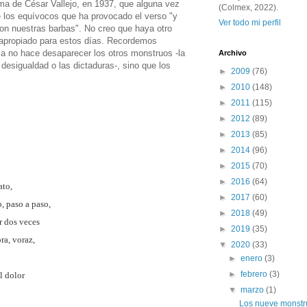
a de César Vallejo, en 1937, que alguna vez
(Colmex, 2022).
 los equívocos que ha provocado el verso "y
Ver todo mi perfil
on nuestras barbas". No creo que haya otro
apropiado para estos días. Recordemos
a no hace desaparecer los otros monstruos -la
Archivo
 desigualdad o las dictaduras-, sino que los
►
2009
(76)
►
2010
(148)
►
2011
(115)
►
2012
(89)
►
2013
(85)
►
2014
(96)
►
2015
(70)
►
2016
(64)
ato,
►
2017
(60)
, paso a paso,
►
2018
(49)
or dos veces
►
2019
(35)
ra, voraz,
▼
2020
(33)
►
enero
(3)
►
febrero
(3)
l dolor
▼
marzo
(1)
Los nueve monstr