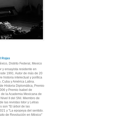
l Rojas
xico, Distrito Federal, Mexico
or y ensayista residente en
sde 1991. Autor de más de 20
re historia intelectual y política
, Cuba y América Latina.
e Historia Diplomática, Premio
06 y Premio Isabel de
 de la Academia Mexicana de
r Nivel II del SNI. Miembro de
e las revistas Istor y Letras
os son "El árbol de las
2021 y "La epopeya del sentido.
pto de Revolución en México"