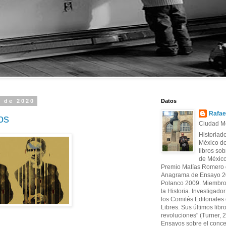
o de 2020
Datos
Rafae
os
Ciudad Mé
Historiad
México de
libros sob
de México
Premio Matías Romero d
Anagrama de Ensayo 20
Polanco 2009. Miembro
la Historia. Investigado
los Comités Editoriales d
Libres. Sus últimos libr
revoluciones" (Turner, 
Ensayos sobre el conce