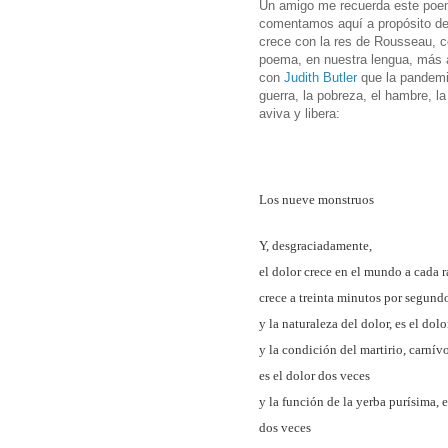
Un amigo me recuerda este poem
comentamos aquí a propósito de
crece con la res de Rousseau, c
poema, en nuestra lengua, más 
con
Judith Butler
que la pandemi
guerra, la pobreza, el hambre, la
aviva y libera:
Los nueve monstruos
Y, desgraciadamente,
el dolor crece en el mundo a cada r
crece a treinta minutos por segundo
y la naturaleza del dolor, es el dol
y la condición del martirio, carnívo
es el dolor dos veces
y la función de la yerba purísima, e
dos veces