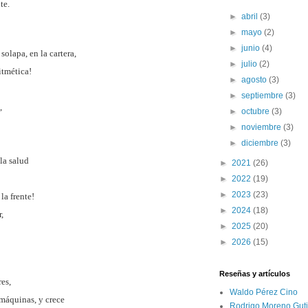
te.
►
abril
(3)
►
mayo
(2)
►
junio
(4)
solapa, en la cartera,
►
julio
(2)
ritmética!
►
agosto
(3)
►
septiembre
(3)
,
►
octubre
(3)
►
noviembre
(3)
►
diciembre
(3)
la salud
►
2021
(26)
►
2022
(19)
►
2023
(23)
la frente!
►
2024
(18)
,
►
2025
(20)
►
2026
(15)
Reseñas y artículos
es,
Waldo Pérez Cino
máquinas, y crece
Rodrigo Moreno Guti