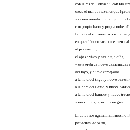
con la res de Rousseau, con nuestra
crece el mal por razones que igno
y es una inundación con propios lí
con propio barro y propia nube sól
Invierte el sufrimiento posiciones,
en que el humor acuoso es vertical
al pavimento,
el ojo es visto y esta oreja oída,
y esta oreja da nueve campanadas a
del rayo, y nueve carcajadas
a la hora del trigo, y nueve sones 
a la hora del llanto, y nueve cántic
a la hora del hambre y nueve truen
y nueve látigos, menos un grito.
El dolor nos agarra, hermanos hom
por detrás, de perfil,