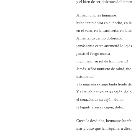
y el bien de ser, dolernos doblemen
Jamás, hombres humanos,
hubo tanto dolor en el pecho, en la 
en el vaso, en la carnicería, en la a
Jamás tanto cariño doloroso,
jamás tanta cerca arremetió lo lejos
jamás el fuego nunca
jugó mejor su rol de frío muerto!
Jamás, señor ministro de salud, fue 
más mortal
y la migraña extrajo tanta frente de 
Y el mueble tuvo en su cajón, dolor
el corazón, en su cajón, dolor,
la lagartija, en su cajón, dolor.
Crece la desdicha, hermanos hombr
más pronto que la máquina, a diez 