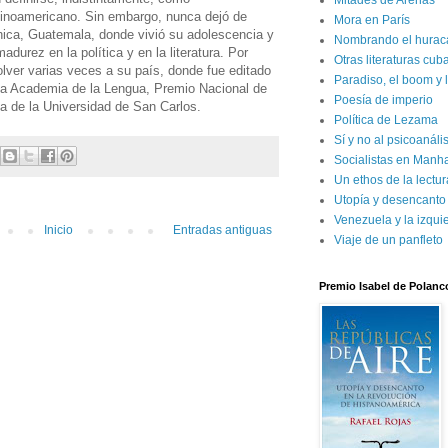
Mitades de Arenas
tinoamericano. Sin embargo, nunca dejó de
Mora en París
chica, Guatemala, donde vivió su adolescencia y
Nombrando el hurac
durez en la política y en la literatura. Por
Otras literaturas cu
volver varias veces a su país, donde fue editado
Paradiso, el boom y 
a Academia de la Lengua, Premio Nacional de
Poesía de imperio
sa de la Universidad de San Carlos.
Política de Lezama
Sí y no al psicoanál
Socialistas en Manh
Un ethos de la lectur
Utopía y desencanto
Venezuela y la izqui
Inicio
Entradas antiguas
Viaje de un panfleto
Premio Isabel de Polanc