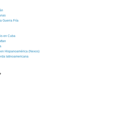
án
banas
la Guerra Fría
isis en Cuba
attan
a
 en Hispanoamérica (Nexos)
erda latinoamericana
o