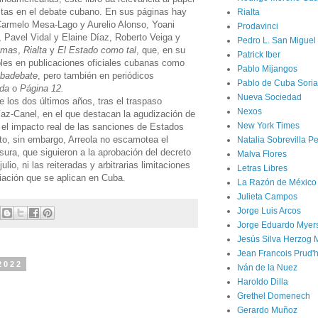
stas en el debate cubano. En sus páginas hay
Rialta
Carmelo Mesa-Lago y Aurelio Alonso, Yoani
Prodavinci
Pavel Vidal y Elaine Díaz, Roberto Veiga y
Pedro L. San Miguel
emas
,
Rialta
y
El Estado como tal
, que, en su
Patrick Iber
ibles en publicaciones oficiales cubanas como
Pablo Mijangos
badebate
, pero también en periódicos
Pablo de Cuba Soria
ada
o
Página 12.
Nueva Sociedad
e los dos últimos años, tras el traspaso
Nexos
íaz-Canel, en el que destacan la agudización de
New York Times
y el impacto real de las sanciones de Estados
nto, sin embargo, Arreola no escamotea el
Natalia Sobrevilla P
ensura, que siguieron a la aprobación del decreto
Malva Flores
julio, ni las reiteradas y arbitrarias limitaciones
Letras Libres
ciación que se aplican en Cuba.
La Razón de México
Julieta Campos
Jorge Luis Arcos
Jorge Eduardo Myer
Jesús Silva Herzog 
Jean Francois Prud
2022
Iván de la Nuez
Haroldo Dilla
Grethel Domenech
Gerardo Muñoz