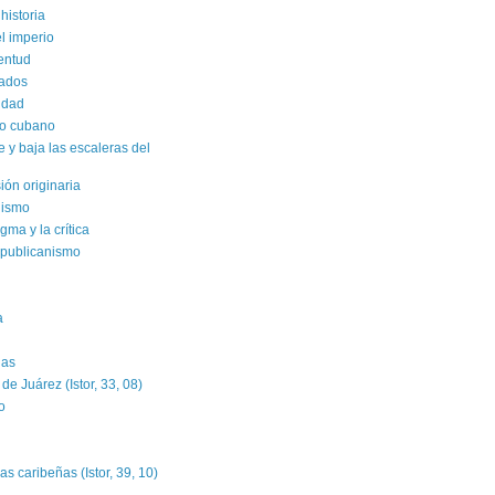
historia
el imperio
ventud
rados
sidad
ro cubano
y baja las escaleras del
sión originaria
alismo
gma y la crítica
epublicanismo
a
das
e Juárez (Istor, 33, 08)
o
as caribeñas (Istor, 39, 10)