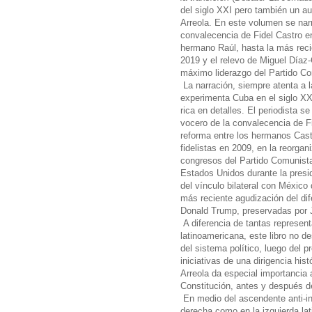
del siglo XXI pero también un au
Arreola. En este volumen se narr
convalecencia de Fidel Castro en
hermano Raúl, hasta la más reci
2019 y el relevo de Miguel Díaz-C
máximo liderazgo del Partido C
La narración, siempre atenta a 
experimenta Cuba en el siglo XXI
rica en detalles. El periodista 
vocero de la convalecencia de Fi
reforma entre los hermanos Castr
fidelistas en 2009, en la reorgani
congresos del Partido Comunista
Estados Unidos durante la pres
del vínculo bilateral con México
más reciente agudización del di
Donald Trump, preservadas por 
A diferencia de tantas represent
latinoamericana, este libro no d
del sistema político, luego del 
iniciativas de una dirigencia hi
Arreola da especial importancia
Constitución, antes y después d
En medio del ascendente anti-in
derecha como en la izquierda lat