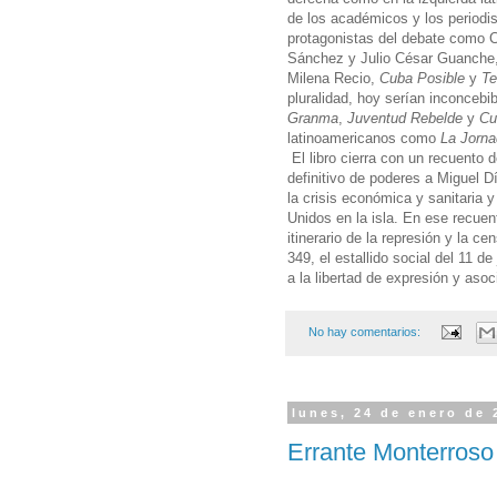
de los académicos y los periodi
protagonistas del debate como 
Sánchez y Julio César Guanche, 
Milena Recio,
Cuba Posible
y
T
pluralidad, hoy serían inconceb
Granma
,
Juventud Rebelde
y
Cu
latinoamericanos como
La Jorn
El libro cierra con un recuento d
definitivo de poderes a Miguel D
la crisis económica y sanitaria 
Unidos en la isla. En ese recue
itinerario de la represión y la c
349, el estallido social del 11 de 
a la libertad de expresión y aso
No hay comentarios:
lunes, 24 de enero de 
Errante Monterroso