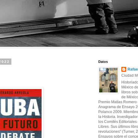
2022
Datos
Rafae
Ciudad Mé
Historiad
México de
libros sob
de México
Premio Matías Romero d
Anagrama de Ensayo 20
Polanco 2009. Miembro
la Historia. Investigado
los Comités Editoriales d
Libres. Sus últimos libr
revoluciones" (Turner, 
Ensayos sobre el conce