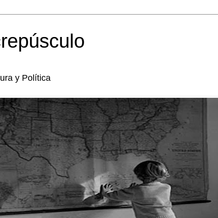
crepúsculo
tura y Política