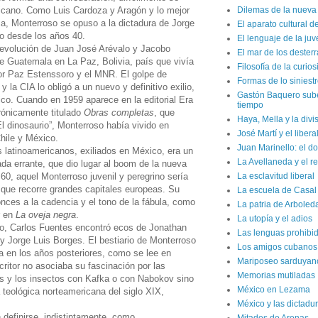
icano. Como Luis Cardoza y Aragón y lo mejor
Dilemas de la nueva 
ca, Monterroso se opuso a la dictadura de Jorge
El aparato cultural d
co desde los años 40.
El lenguaje de la ju
Revolución de Juan José Arévalo y Jacobo
El mar de los dester
 Guatemala en La Paz, Bolivia, país que vivía
Filosofía de la curio
tor Paz Estenssoro y el MNR. El golpe de
Formas de lo siniest
 la CIA lo obligó a un nuevo y definitivo exilio,
Gastón Baquero sube 
ico. Cuando en 1959 aparece en la editorial Era
tiempo
rónicamente titulado
Obras completas
, que
Haya, Mella y la divi
El dinosaurio”, Monterroso había vivido en
José Martí y el liber
Chile y México.
Juan Marinello: el do
 latinoamericanos, exiliados en México, era un
La Avellaneda y el r
ada errante, que dio lugar al boom de la nueva
s 60, aquel Monterroso juvenil y peregrino sería
La esclavitud liberal
 que recorre grandes capitales europeas. Su
La escuela de Casal
nces a la cadencia y el tono de la fábula, como
La patria de Arboled
r en
La oveja negra
.
La utopía y el adios
, Carlos Fuentes encontró ecos de Jonathan
Las lenguas prohibi
 y Jorge Luis Borges. El bestiario de Monterroso
Los amigos cubanos d
a en los años posteriores, como se lee en
Mariposeo sarduyan
ritor no asociaba su fascinación por las
Memorias mutiladas
as y los insectos con Kafka o con Nabokov sino
México en Lezama
ra teológica norteamericana del siglo XIX,
México y las dictadur
definirse, indistintamente, como