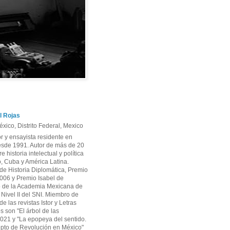
l Rojas
xico, Distrito Federal, Mexico
or y ensayista residente en
sde 1991. Autor de más de 20
re historia intelectual y política
, Cuba y América Latina.
e Historia Diplomática, Premio
06 y Premio Isabel de
 de la Academia Mexicana de
r Nivel II del SNI. Miembro de
e las revistas Istor y Letras
os son "El árbol de las
2021 y "La epopeya del sentido.
pto de Revolución en México"