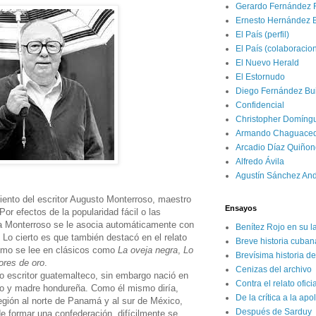
Gerardo Fernández 
Ernesto Hernández 
El País (perfil)
El País (colaboracio
El Nuevo Herald
El Estornudo
Diego Fernández Bui
Confidencial
Christopher Domíng
Armando Chaguace
Arcadio Díaz Quiñon
Alfredo Ávila
Agustín Sánchez An
ento del escritor Augusto Monterroso, maestro
Ensayos
Por efectos de la popularidad fácil o las
 a Monterroso se le asocia automáticamente con
Benítez Rojo en su l
. Lo cierto es que también destacó en el relato
Breve historia cuban
como se lee en clásicos como
La oveja negra
,
Lo
Brevísima historia d
ores de oro
.
Cenizas del archivo
 escritor guatemalteco, sin embargo nació en
Contra el relato ofici
o y madre hondureña. Como él mismo diría,
De la crítica a la apo
egión al norte de Panamá y al sur de México,
Después de Sarduy
e formar una confederación, difícilmente se