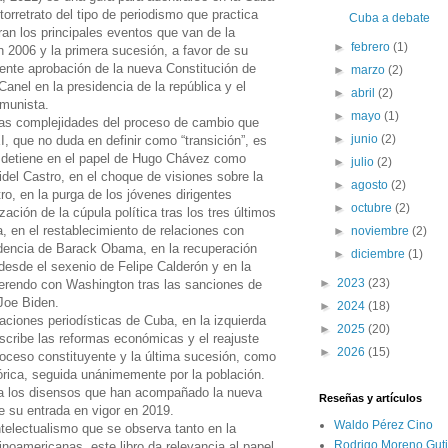
torretrato del tipo de periodismo que practica
Cuba a debate
an los principales eventos que van de la
►
febrero
(1)
 2006 y la primera sucesión, a favor de su
ente aprobación de la nueva Constitución de
►
marzo
(2)
anel en la presidencia de la república y el
►
abril
(2)
omunista.
►
mayo
(1)
las complejidades del proceso de cambio que
►
junio
(2)
, que no duda en definir como “transición”, es
se detiene en el papel de Hugo Chávez como
►
julio
(2)
del Castro, en el choque de visiones sobre la
►
agosto
(2)
o, en la purga de los jóvenes dirigentes
►
octubre
(2)
zación de la cúpula política tras los tres últimos
, en el restablecimiento de relaciones con
►
noviembre
(2)
idencia de Barack Obama, en la recuperación
►
diciembre
(1)
 desde el sexenio de Felipe Calderón y en la
►
2023
(23)
ferendo con Washington tras las sanciones de
Joe Biden.
►
2024
(18)
aciones periodísticas de Cuba, en la izquierda
►
2025
(20)
escribe las reformas económicas y el reajuste
►
2026
(15)
proceso constituyente y la última sucesión, como
stórica, seguida unánimemente por la población.
 a los disensos que han acompañado la nueva
Reseñas y artículos
e su entrada en vigor en 2019.
Waldo Pérez Cino
telectualismo que se observa tanto en la
Rodrigo Moreno Guti
inoamericanas, este libro da relevancia al papel