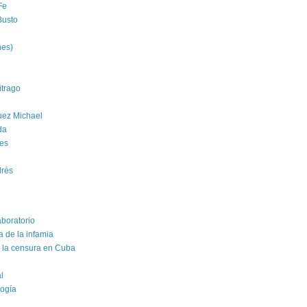
Fe
Busto
nes)
trago
uez Michael
da
es
drés
aboratorio
a de la infamia
e la censura en Cuba
al
logía