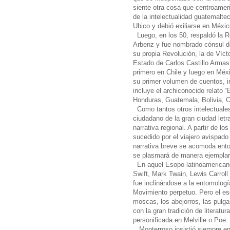
siente otra cosa que centroamer
de la intelectualidad guatemalte
Ubico y debió exiliarse en Méxi
Luego, en los 50, respaldó la 
Arbenz y fue nombrado cónsul de
su propia Revolución, la de Víc
Estado de Carlos Castillo Armas y
primero en Chile y luego en Méx
su primer volumen de cuentos, i
incluye el archiconocido relato “
Honduras, Guatemala, Bolivia, 
Como tantos otros intelectuales
ciudadano de la gran ciudad letr
narrativa regional. A partir de lo
sucedido por el viajero avispado
narrativa breve se acomoda ento
se plasmará de manera ejempla
En aquel Esopo latinoamericano
Swift, Mark Twain, Lewis Carroll
fue inclinándose a la entomologí
Movimiento perpetuo. Pero el esc
moscas, los abejorros, las pulg
con la gran tradición de literatu
personificada en Melville o Poe.
Monterroso insistió siempre en 