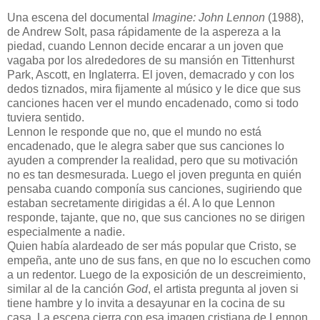
Una escena del documental
Imagine: John Lennon
(1988),
de Andrew Solt, pasa rápidamente de la aspereza a la
piedad, cuando Lennon decide encarar a un joven que
vagaba por los alrededores de su mansión en Tittenhurst
Park, Ascott, en Inglaterra. El joven, demacrado y con los
dedos tiznados, mira fijamente al músico y le dice que sus
canciones hacen ver el mundo encadenado, como si todo
tuviera sentido.
Lennon le responde que no, que el mundo no está
encadenado, que le alegra saber que sus canciones lo
ayuden a comprender la realidad, pero que su motivación
no es tan desmesurada. Luego el joven pregunta en quién
pensaba cuando componía sus canciones, sugiriendo que
estaban secretamente dirigidas a él. A lo que Lennon
responde, tajante, que no, que sus canciones no se dirigen
especialmente a nadie.
Quien había alardeado de ser más popular que Cristo, se
empeña, ante uno de sus fans, en que no lo escuchen como
a un redentor. Luego de la exposición de un descreimiento,
similar al de la canción
God
, el artista pregunta al joven si
tiene hambre y lo invita a desayunar en la cocina de su
casa. La escena cierra con esa imagen cristiana de Lennon