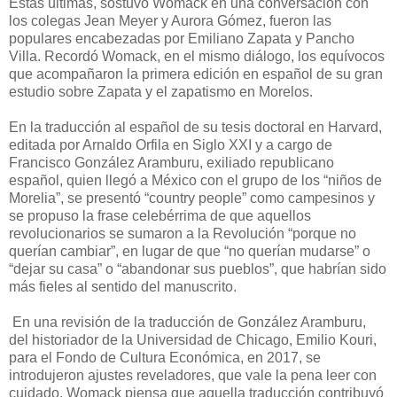
Estas últimas, sostuvo Womack en una conversación con
los colegas Jean Meyer y Aurora Gómez, fueron las
populares encabezadas por Emiliano Zapata y Pancho
Villa. Recordó Womack, en el mismo diálogo, los equívocos
que acompañaron la primera edición en español de su gran
estudio sobre Zapata y el zapatismo en Morelos.
En la traducción al español de su tesis doctoral en Harvard,
editada por Arnaldo Orfila en Siglo XXI y a cargo de
Francisco González Aramburu, exiliado republicano
español, quien llegó a México con el grupo de los “niños de
Morelia”, se presentó “country people” como campesinos y
se propuso la frase celebérrima de que aquellos
revolucionarios se sumaron a la Revolución “porque no
querían cambiar”, en lugar de que “no querían mudarse” o
“dejar su casa” o “abandonar sus pueblos”, que habrían sido
más fieles al sentido del manuscrito.
En una revisión de la traducción de González Aramburu,
del historiador de la Universidad de Chicago, Emilio Kouri,
para el Fondo de Cultura Económica, en 2017, se
introdujeron ajustes reveladores, que vale la pena leer con
cuidado. Womack piensa que aquella traducción contribuyó