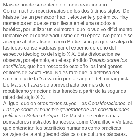
Maistre puede ser entendido como reaccionario.
Como muchos reaccionarios de los dos últimos siglos, De
Maistre fue un pensador hábil, elocuente y polémico. Hay
momentos en que se manifiesta en él una ortodoxia
herética, por utilizar un oxímoron, que lo vuelve difícilmente
ubicable en el conservadurismo de su época. No porque se
acerque al liberalismo, como Burke, sino porque se aleja de
las ideas conservadoras por el extremo derecho del
espectro ideológico del siglo XIX. Esta dislocación se
observa, por ejemplo, en el espléndido
Tratado sobre los
sacrificios
, que han rescatado este año los inteligentes
editores de Sexto Piso. No es raro que la defensa del
sacrificio y de la “salvación por la sangre” del monarquista
De Maistre haya sido aprovechada por más de un
republicano y nacionalista francés a partir de la segunda
mitad del siglo XIX.
Al igual que en otros textos suyos –las
Consideraciones
, el
Ensayo sobre el principio generador de las constituciones
políticas
o
Sobre el Papa
-, De Maistre se enfrentaba a
pensadores ilustrados franceses, como Condillac y Voltaire,
que entendían los sacrificios humanos como prácticas
salvajes de la antigüedad clásica o de culturas bárbaras.