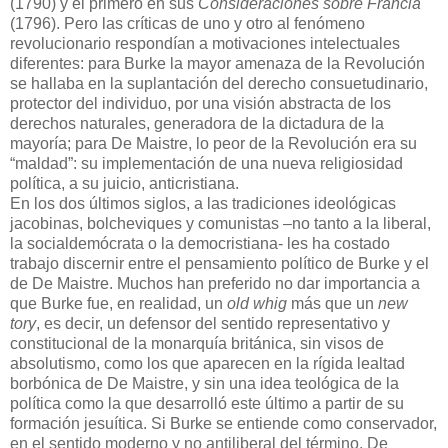
(1790) y el primero en sus
Consideraciones sobre Francia
(1796). Pero las críticas de uno y otro al fenómeno
revolucionario respondían a motivaciones intelectuales
diferentes: para Burke la mayor amenaza de la Revolución
se hallaba en la suplantación del derecho consuetudinario,
protector del individuo, por una visión abstracta de los
derechos naturales, generadora de la dictadura de la
mayoría; para De Maistre, lo peor de la Revolución era su
“maldad”: su implementación de una nueva religiosidad
política, a su juicio, anticristiana.
En los dos últimos siglos, a las tradiciones ideológicas
jacobinas, bolcheviques y comunistas –no tanto a la liberal,
la socialdemócrata o la democristiana- les ha costado
trabajo discernir entre el pensamiento político de Burke y el
de De Maistre. Muchos han preferido no dar importancia a
que Burke fue, en realidad, un
old whig
más que un
new
tory
, es decir, un defensor del sentido representativo y
constitucional de la monarquía británica, sin visos de
absolutismo, como los que aparecen en la rígida lealtad
borbónica de De Maistre, y sin una idea teológica de la
política como la que desarrolló este último a partir de su
formación jesuítica. Si Burke se entiende como conservador,
en el sentido moderno y no antiliberal del término, De