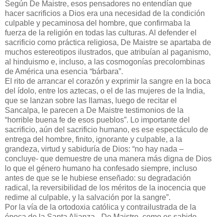
Según De Maistre, esos pensadores no entendían que
hacer sacrificios a Dios era una necesidad de la condición
culpable y pecaminosa del hombre, que confirmaba la
fuerza de la religión en todas las culturas. Al defender el
sacrificio como práctica religiosa, De Maistre se apartaba de
muchos estereotipos ilustrados, que atribuían al paganismo,
al hinduismo e, incluso, a las cosmogonías precolombinas
de América una esencia “bárbara”.
El rito de arrancar el corazón y exprimir la sangre en la boca
del ídolo, entre los aztecas, o el de las mujeres de la India,
que se lanzan sobre las llamas, luego de recitar el
Sancalpa, le parecen a De Maistre testimonios de la
“horrible buena fe de esos pueblos”. Lo importante del
sacrificio, aún del sacrificio humano, es ese espectáculo de
entrega del hombre, finito, ignorante y culpable, a la
grandeza, virtud y sabiduría de Dios: “no hay nada –
concluye- que demuestre de una manera más digna de Dios
lo que el género humano ha confesado siempre, incluso
antes de que se le hubiese enseñado: su degradación
radical, la reversibilidad de los méritos de la inocencia que
redime al culpable, y la salvación por la sangre”.
Por la vía de la ortodoxia católica y contrailustrada de la
época de la Santa Alianza –De Maistre, como es sabido,