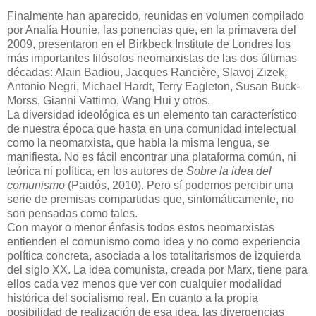
Finalmente han aparecido, reunidas en volumen compilado
por Analía Hounie, las ponencias que, en la primavera del
2009, presentaron en el Birkbeck Institute de Londres los
más importantes filósofos neomarxistas de las dos últimas
décadas: Alain Badiou, Jacques Rancière, Slavoj Zizek,
Antonio Negri, Michael Hardt, Terry Eagleton, Susan Buck-
Morss, Gianni Vattimo, Wang Hui y otros.
La diversidad ideológica es un elemento tan característico
de nuestra época que hasta en una comunidad intelectual
como la neomarxista, que habla la misma lengua, se
manifiesta. No es fácil encontrar una plataforma común, ni
teórica ni política, en los autores de
Sobre la idea del
comunismo
(Paidós, 2010). Pero sí podemos percibir una
serie de premisas compartidas que, sintomáticamente, no
son pensadas como tales.
Con mayor o menor énfasis todos estos neomarxistas
entienden el comunismo como idea y no como experiencia
política concreta, asociada a los totalitarismos de izquierda
del siglo XX. La idea comunista, creada por Marx, tiene para
ellos cada vez menos que ver con cualquier modalidad
histórica del socialismo real. En cuanto a la propia
posibilidad de realización de esa idea, las divergencias