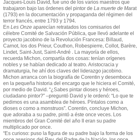
Jacques-Louis David, fue uno de los varios maestros que
trabajaron bajo las órdenes del pintor de
La muerte de Mar
at
(1793) en la documentación y propaganda del régimen del
terror francés, entre 1793 y 1794.
En
Les Onze
aparecían retratados los comisarios del
célebre Comité de Salvación Pública, que llevó adelante el
proyecto jacobino de la Revolución Francesa: Billaud,
Carnot, los dos Prieur, Couthon, Robespierre, Collot, Barère,
Lindet, Saint-Just, Saint-André . La mayoría de ellos,
recuerda Michon, compartía dos cosas: tenían orígenes
nobles y se habían dedicado al teatro. Aristocracia y
dramaturgia, he ahí dos claves del liderazgo jacobino.
Michon arranca con la biografía de Corentin y desemboca
en la pequeña historia del encargo que le hiciera el Comité,
por medio de David. “¿Sabes pintar dioses y héroes,
ciudadano pintor?” –preguntó David y le ordenó: “Lo que te
pedimos es una asamblea de héroes. Píntalos como a
dioses o como a monstruos”. Corentin, concluye Michon,
que adoraba a su padre, pintó a éste once veces. Los
miembros del Gran Comité del año II eran su padre
multiplicado por once.
“Es curioso: puso la figura de su padre bajo la forma de los
once asesinos del Rey, del Padre de la Nación, los once