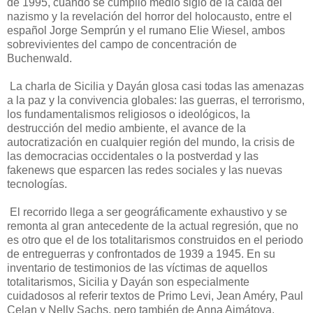
de 1995, cuando se cumplió medio siglo de la caída del
nazismo y la revelación del horror del holocausto, entre el
español Jorge Semprún y el rumano Elie Wiesel, ambos
sobrevivientes del campo de concentración de
Buchenwald.
La charla de Sicilia y Dayán glosa casi todas las amenazas
a la paz y la convivencia globales: las guerras, el terrorismo,
los fundamentalismos religiosos o ideológicos, la
destrucción del medio ambiente, el avance de la
autocratización en cualquier región del mundo, la crisis de
las democracias occidentales o la postverdad y las
fakenews que esparcen las redes sociales y las nuevas
tecnologías.
El recorrido llega a ser geográficamente exhaustivo y se
remonta al gran antecedente de la actual regresión, que no
es otro que el de los totalitarismos construidos en el periodo
de entreguerras y confrontados de 1939 a 1945. En su
inventario de testimonios de las víctimas de aquellos
totalitarismos, Sicilia y Dayán son especialmente
cuidadosos al referir textos de Primo Levi, Jean Améry, Paul
Celan y Nelly Sachs, pero también de Anna Ajmátova,