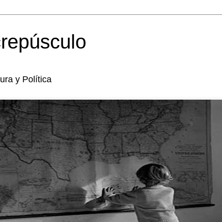
crepúsculo
tura y Política