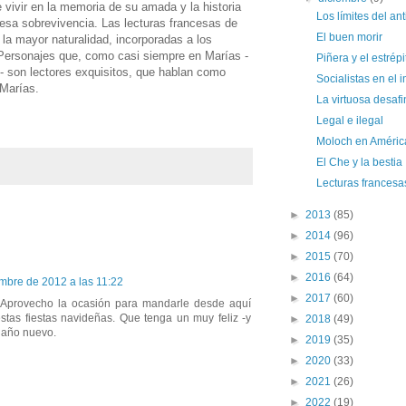
 vivir en la memoria de su amada y la historia
Los límites del a
esa sobrevivencia. Las lecturas francesas de
El buen morir
la mayor naturalidad, incorporadas a los
Personajes que, como casi siempre en Marías -
Piñera y el estrépi
- son lectores exquisitos, que hablan como
Socialistas en el 
 Marías.
La virtuosa desafi
Legal e ilegal
Moloch en Améric
El Che y la bestia
Lecturas francesa
►
2013
(85)
►
2014
(96)
►
2015
(70)
►
2016
(64)
embre de 2012 a las 11:22
►
2017
(60)
 Aprovecho la ocasión para mandarle desde aquí
tas fiestas navideñas. Que tenga un muy feliz -y
►
2018
(49)
- año nuevo.
►
2019
(35)
►
2020
(33)
►
2021
(26)
►
2022
(19)