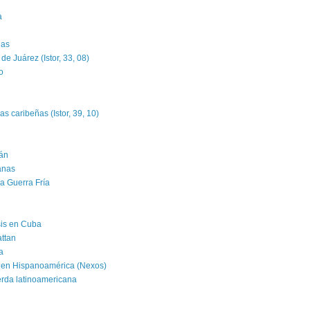
a
das
e Juárez (Istor, 33, 08)
o
as caribeñas (Istor, 39, 10)
án
banas
la Guerra Fría
isis en Cuba
attan
a
 en Hispanoamérica (Nexos)
erda latinoamericana