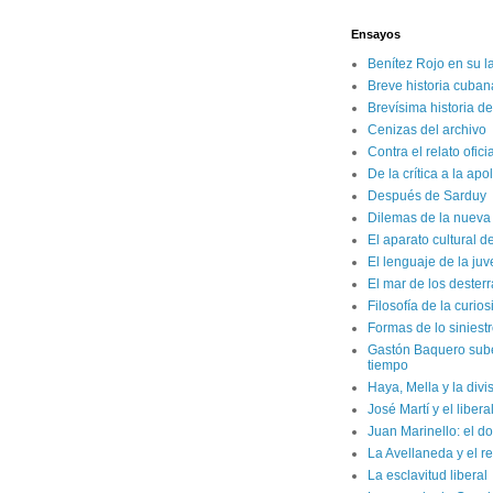
Ensayos
Benítez Rojo en su l
Breve historia cuban
Brevísima historia d
Cenizas del archivo
Contra el relato ofici
De la crítica a la apo
Después de Sarduy
Dilemas de la nueva 
El aparato cultural d
El lenguaje de la ju
El mar de los dester
Filosofía de la curio
Formas de lo siniest
Gastón Baquero sube 
tiempo
Haya, Mella y la divi
José Martí y el liber
Juan Marinello: el do
La Avellaneda y el r
La esclavitud liberal