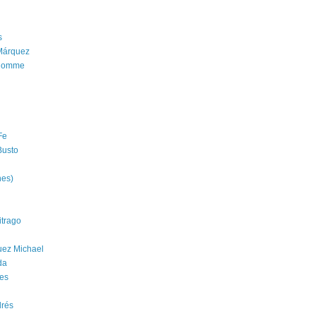
s
Márquez
'homme
Fe
Busto
nes)
trago
uez Michael
da
es
drés