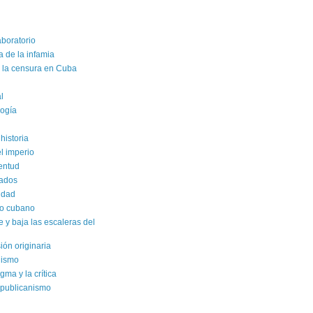
aboratorio
a de la infamia
e la censura en Cuba
al
logía
historia
el imperio
ventud
rados
sidad
ro cubano
y baja las escaleras del
sión originaria
alismo
gma y la crítica
epublicanismo