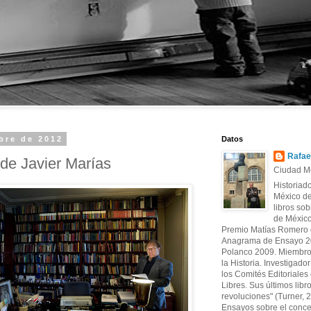
bre de 2012
Datos
Rafae
 de Javier Marías
Ciudad Mé
Historiad
México de
libros sob
de México
Premio Matías Romero d
Anagrama de Ensayo 20
Polanco 2009. Miembro
la Historia. Investigado
los Comités Editoriales d
Libres. Sus últimos libr
revoluciones" (Turner, 
Ensayos sobre el conce