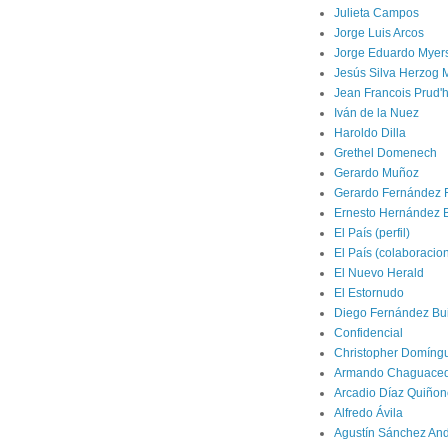
Julieta Campos
Jorge Luis Arcos
Jorge Eduardo Myer
Jesús Silva Herzog 
Jean Francois Prud
Iván de la Nuez
Haroldo Dilla
Grethel Domenech
Gerardo Muñoz
Gerardo Fernández 
Ernesto Hernández 
El País (perfil)
El País (colaboracio
El Nuevo Herald
El Estornudo
Diego Fernández Bui
Confidencial
Christopher Domíng
Armando Chaguace
Arcadio Díaz Quiñon
Alfredo Ávila
Agustín Sánchez An