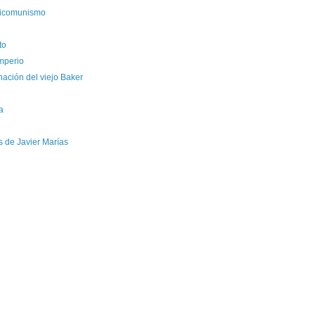
nticomunismo
to
imperio
nación del viejo Baker
a
s de Javier Marías