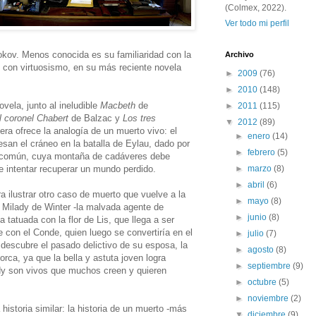
(Colmex, 2022).
Ver todo mi perfil
okov. Menos conocida es su familiaridad con la
Archivo
a, con virtuosismo, en su más reciente novela
►
2009
(76)
►
2010
(148)
vela, junto al ineludible
Macbeth
de
►
2011
(115)
l coronel Chabert
de Balzac y
Los tres
▼
2012
(89)
ra ofrece la analogía de un muerto vivo: el
►
enero
(14)
iesan el cráneo en la batalla de Eylau, dado por
►
febrero
(5)
a común, cuya montaña de cadáveres debe
a e intentar recuperar un mundo perdido.
►
marzo
(8)
►
abril
(6)
a ilustrar otro caso de muerto que vuelve a la
►
mayo
(8)
e Milady de Winter -la malvada agente de
►
junio
(8)
a tatuada con la flor de Lis, que llega a ser
 con el Conde, quien luego se convertiría en el
►
julio
(7)
escubre el pasado delictivo de su esposa, la
►
agosto
(8)
orca, ya que la bella y astuta joven logra
►
septiembre
(9)
dy son vivos que muchos creen y quieren
►
octubre
(5)
►
noviembre
(2)
historia similar: la historia de un muerto -más
▼
diciembre
(9)