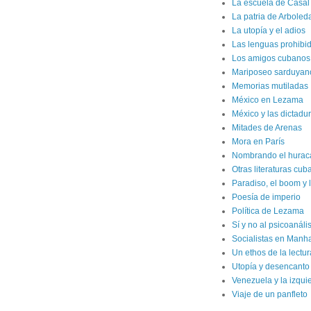
La escuela de Casal
La patria de Arboled
La utopía y el adios
Las lenguas prohibi
Los amigos cubanos d
Mariposeo sarduyan
Memorias mutiladas
México en Lezama
México y las dictadur
Mitades de Arenas
Mora en París
Nombrando el hurac
Otras literaturas cu
Paradiso, el boom y 
Poesía de imperio
Política de Lezama
Sí y no al psicoanál
Socialistas en Manh
Un ethos de la lectur
Utopía y desencanto
Venezuela y la izqui
Viaje de un panfleto