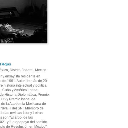
l Rojas
xico, Distrito Federal, Mexico
or y ensayista residente en
sde 1991. Autor de más de 20
re historia intelectual y política
, Cuba y América Latina.
e Historia Diplomática, Premio
06 y Premio Isabel de
 de la Academia Mexicana de
r Nivel II del SNI. Miembro de
e las revistas Istor y Letras
os son "El árbol de las
2021 y "La epopeya del sentido.
pto de Revolución en México"