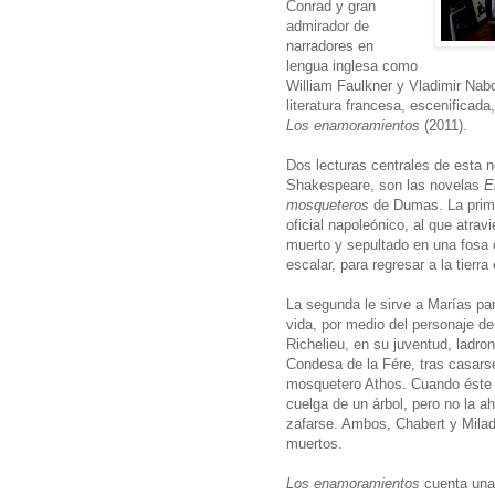
Conrad y gran
admirador de
narradores en
lengua inglesa como
William Faulkner y Vladimir Nab
literatura francesa, escenificad
Los enamoramientos
(2011).
Dos lecturas centrales de esta no
Shakespeare, son las novelas
E
mosqueteros
de Dumas. La prime
oficial napoleónico, al que atrav
muerto y sepultado en una fos
escalar, para regresar a la tierr
La segunda le sirve a Marías par
vida, por medio del personaje d
Richelieu, en su juventud, ladron
Condesa de la Fére, tras casarse
mosquetero Athos. Cuando éste d
cuelga de un árbol, pero no la ah
zafarse. Ambos, Chabert y Mila
muertos.
Los enamoramientos
cuenta una 