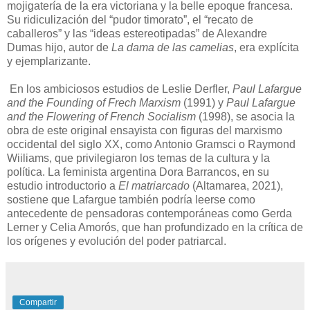
mojigatería de la era victoriana y la belle epoque francesa.
Su ridiculización del “pudor timorato”, el “recato de
caballeros” y las “ideas estereotipadas” de Alexandre
Dumas hijo, autor de
La dama de las camelias
, era explícita
y ejemplarizante.
En los ambiciosos estudios de Leslie Derfler,
Paul Lafargue
and the Founding of Frech Marxism
(1991) y
Paul Lafargue
and the Flowering of French Socialism
(1998), se asocia la
obra de este original ensayista con figuras del marxismo
occidental del siglo XX, como Antonio Gramsci o Raymond
Wiiliams, que privilegiaron los temas de la cultura y la
política. La feminista argentina Dora Barrancos, en su
estudio introductorio a
El matriarcado
(Altamarea, 2021),
sostiene que Lafargue también podría leerse como
antecedente de pensadoras contemporáneas como Gerda
Lerner y Celia Amorós, que han profundizado en la crítica de
los orígenes y evolución del poder patriarcal.
Compartir