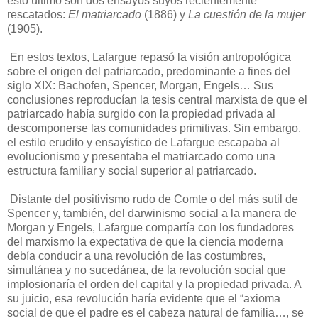
esto último son dos ensayos suyos recientemente
rescatados:
El matriarcado
(1886) y
La cuestión de la mujer
(1905).
En estos textos, Lafargue repasó la visión antropológica
sobre el origen del patriarcado, predominante a fines del
siglo XIX: Bachofen, Spencer, Morgan, Engels… Sus
conclusiones reproducían la tesis central marxista de que el
patriarcado había surgido con la propiedad privada al
descomponerse las comunidades primitivas. Sin embargo,
el estilo erudito y ensayístico de Lafargue escapaba al
evolucionismo y presentaba el matriarcado como una
estructura familiar y social superior al patriarcado.
Distante del positivismo rudo de Comte o del más sutil de
Spencer y, también, del darwinismo social a la manera de
Morgan y Engels, Lafargue compartía con los fundadores
del marxismo la expectativa de que la ciencia moderna
debía conducir a una revolución de las costumbres,
simultánea y no sucedánea, de la revolución social que
implosionaría el orden del capital y la propiedad privada. A
su juicio, esa revolución haría evidente que el “axioma
social de que el padre es el cabeza natural de familia…, se