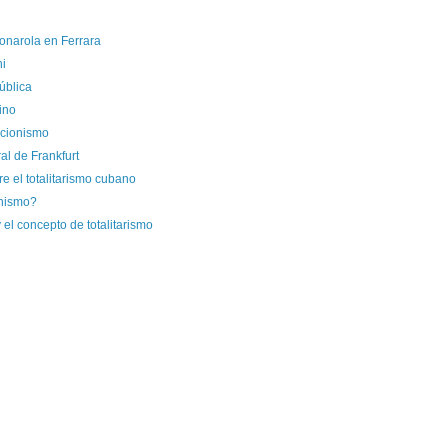
onarola en Ferrara
ni
ública
ino
icionismo
al de Frankfurt
re el totalitarismo cubano
nismo?
el concepto de totalitarismo