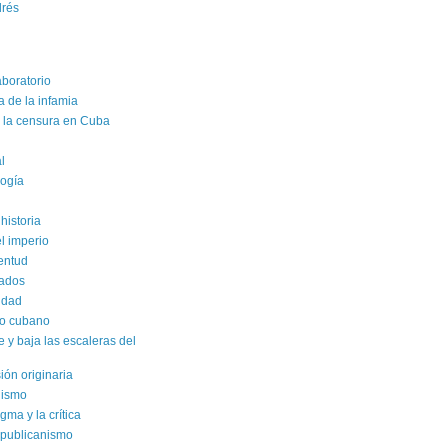
drés
aboratorio
a de la infamia
e la censura en Cuba
al
logía
historia
el imperio
ventud
rados
sidad
ro cubano
y baja las escaleras del
sión originaria
alismo
gma y la crítica
epublicanismo