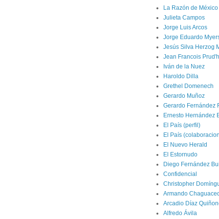
La Razón de México
Julieta Campos
Jorge Luis Arcos
Jorge Eduardo Myer
Jesús Silva Herzog 
Jean Francois Prud
Iván de la Nuez
Haroldo Dilla
Grethel Domenech
Gerardo Muñoz
Gerardo Fernández 
Ernesto Hernández 
El País (perfil)
El País (colaboracio
El Nuevo Herald
El Estornudo
Diego Fernández Bui
Confidencial
Christopher Domíng
Armando Chaguace
Arcadio Díaz Quiñon
Alfredo Ávila