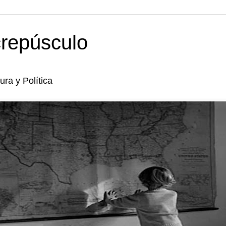
crepúsculo
tura y Política