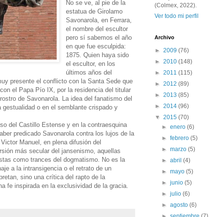
No se ve, al pie de la
(Colmex, 2022).
estatua de Girolamo
Ver todo mi perfil
Savonarola, en Ferrara,
el nombre del escultor
pero sí sabemos el año
Archivo
en que fue esculpida:
►
2009
(76)
1875. Quien haya sido
►
2010
(148)
el escultor, en los
últimos años del
►
2011
(115)
muy presente el conflicto con la Santa Sede que
►
2012
(89)
con el Papa Pío IX, por la residencia del titular
►
2013
(85)
 rostro de Savonarola. La idea del fanatismo del
►
2014
(96)
la gestualidad o en el semblante crispado y
▼
2015
(70)
so del Castillo Estense y en la contraesquina
►
enero
(6)
haber predicado Savonarola contra los lujos de la
►
febrero
(5)
e Victor Manuel, en plena difusión del
►
marzo
(5)
ersión más secular del jansenismo, aquellas
istas como trances del dogmatismo. No es la
►
abril
(4)
e a la intransigencia o el retrato de un
►
mayo
(5)
pretan, sino una crítica del rapto de la
►
junio
(5)
a fe inspirada en la exclusividad de la gracia.
►
julio
(6)
►
agosto
(6)
►
septiembre
(7)