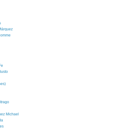
s
Márquez
'homme
Fe
Busto
nes)
trago
uez Michael
da
es