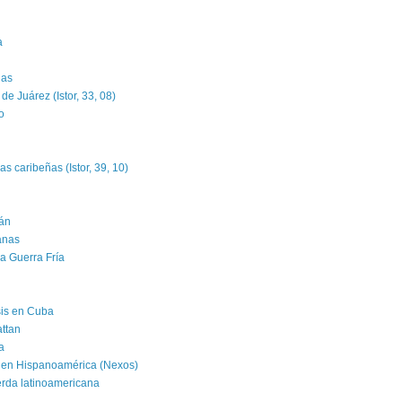
a
das
e Juárez (Istor, 33, 08)
o
as caribeñas (Istor, 39, 10)
án
banas
la Guerra Fría
isis en Cuba
attan
a
 en Hispanoamérica (Nexos)
erda latinoamericana