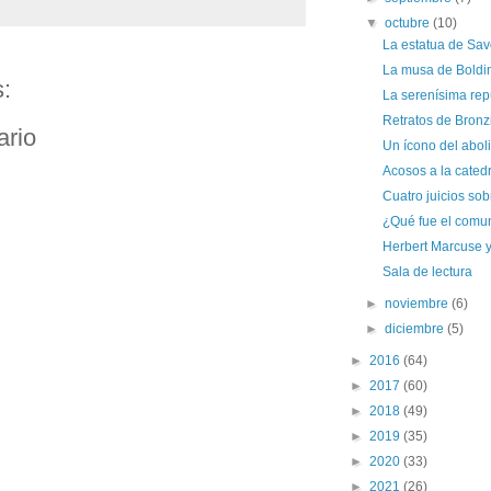
▼
octubre
(10)
La estatua de Sav
La musa de Boldi
:
La serenísima rep
Retratos de Bronz
ario
Un ícono del abol
Acosos a la catedr
Cuatro juicios sob
¿Qué fue el comu
Herbert Marcuse y 
Sala de lectura
►
noviembre
(6)
►
diciembre
(5)
►
2016
(64)
►
2017
(60)
►
2018
(49)
►
2019
(35)
►
2020
(33)
►
2021
(26)