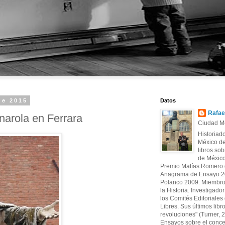
de 2015
Datos
Rafae
narola en Ferrara
Ciudad Mé
Historiad
México de
libros sob
de México
Premio Matías Romero d
Anagrama de Ensayo 20
Polanco 2009. Miembro
la Historia. Investigado
los Comités Editoriales d
Libres. Sus últimos libr
revoluciones" (Turner, 
Ensayos sobre el conce