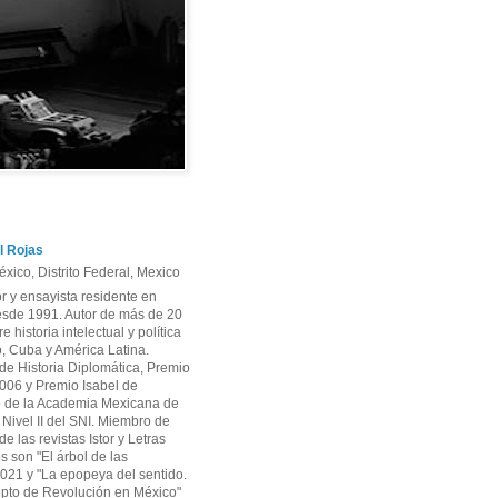
l Rojas
xico, Distrito Federal, Mexico
or y ensayista residente en
sde 1991. Autor de más de 20
re historia intelectual y política
, Cuba y América Latina.
e Historia Diplomática, Premio
06 y Premio Isabel de
 de la Academia Mexicana de
r Nivel II del SNI. Miembro de
e las revistas Istor y Letras
os son "El árbol de las
2021 y "La epopeya del sentido.
pto de Revolución en México"