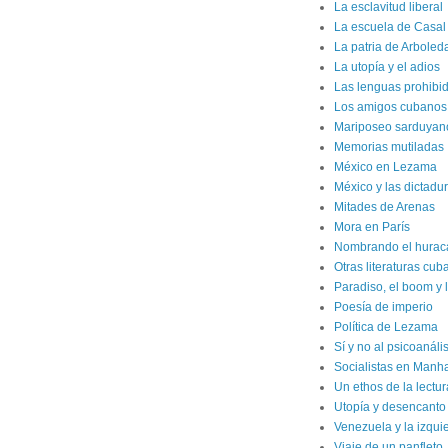
La esclavitud liberal
La escuela de Casal
La patria de Arboled
La utopía y el adios
Las lenguas prohibi
Los amigos cubanos d
Mariposeo sarduyan
Memorias mutiladas
México en Lezama
México y las dictadur
Mitades de Arenas
Mora en París
Nombrando el hurac
Otras literaturas cu
Paradiso, el boom y 
Poesía de imperio
Política de Lezama
Sí y no al psicoanál
Socialistas en Manh
Un ethos de la lectur
Utopía y desencanto
Venezuela y la izqui
Viaje de un panfleto