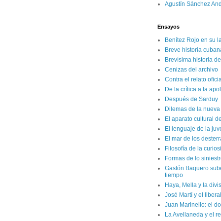
Agustín Sánchez An
Ensayos
Benítez Rojo en su l
Breve historia cuban
Brevísima historia d
Cenizas del archivo
Contra el relato ofici
De la crítica a la apo
Después de Sarduy
Dilemas de la nueva 
El aparato cultural d
El lenguaje de la ju
El mar de los dester
Filosofía de la curio
Formas de lo siniest
Gastón Baquero sube 
tiempo
Haya, Mella y la divi
José Martí y el liber
Juan Marinello: el do
La Avellaneda y el r