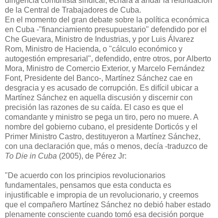
dirigencia comunista sindical, echará a andar la refundación
de la Central de Trabajadores de Cuba.
En el momento del gran debate sobre la política económica
en Cuba -"financiamiento presupuestario" defendido por el
Che Guevara, Ministro de Industrias, y por Luis Álvarez
Rom, Ministro de Hacienda, o "cálculo económico y
autogestión empresarial", defendido, entre otros, por Alberto
Mora, Ministro de Comercio Exterior, y Marcelo Fernández
Font, Presidente del Banco-, Martínez Sánchez cae en
desgracia y es acusado de corrupción. Es difícil ubicar a
Martínez Sánchez en aquella discusión y discernir con
precisión las razones de su caída. El caso es que el
comandante y ministro se pega un tiro, pero no muere. A
nombre del gobierno cubano, el presidente Dorticós y el
Primer Ministro Castro, destituyeron a Martínez Sánchez,
con una declaración que, más o menos, decía -traduzco de
To Die in Cuba
(2005), de Pérez Jr:
"De acuerdo con los principios revolucionarios
fundamentales, pensamos que esta conducta es
injustificable e impropia de un revolucionario, y creemos
que el compañero Martínez Sánchez no debió haber estado
plenamente consciente cuando tomó esa decisión porque