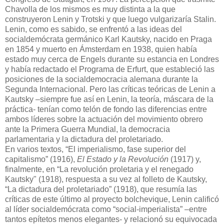
Chavolla de los mismos es muy distinta a la que
construyeron Lenin y Trotski y que luego vulgarizaría Stalin.
Lenin, como es sabido, se enfrentó a las ideas del
socialdemócrata germánico Karl Kautsky, nacido en Praga
en 1854 y muerto en Ámsterdam en 1938, quien había
estado muy cerca de Engels durante su estancia en Londres
y había redactado el Programa de Erfurt, que estableció las
posiciones de la socialdemocracia alemana durante la
Segunda Internacional. Pero las críticas teóricas de Lenin a
Kautsky –siempre fue así en Lenin, la teoría, máscara de la
práctica- tenían como telón de fondo las diferencias entre
ambos líderes sobre la actuación del movimiento obrero
ante la Primera Guerra Mundial, la democracia
parlamentaria y la dictadura del proletariado.
En varios textos, “El imperialismo, fase superior del
capitalismo” (1916),
El Estado y la Revolución
(1917) y,
finalmente, en “La revolución proletaria y el renegado
Kautsky" (1918), respuesta a su vez al folleto de Kautsky,
“La dictadura del proletariado” (1918), que resumía las
críticas de este último al proyecto bolchevique, Lenin calificó
al líder socialdemócrata como “social-imperialista” –entre
tantos epítetos menos elegantes- y relacionó su equivocada